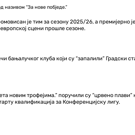
 називом “За нове побједе.”
ромовисан је тим за сезону 2025/26, а премијерно 
 европској сцени прошле сезоне.
ачи бањалучког клуба који су “запалили” Градски с
та новим трофејима.” поручили су “црвено плави” к
тарту квалификација за Конференцијску лигу.