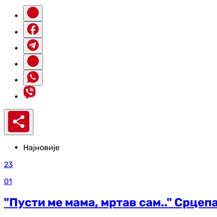
Најновије
23
01
"Пусти ме мама, мртав сам.." Срцеп