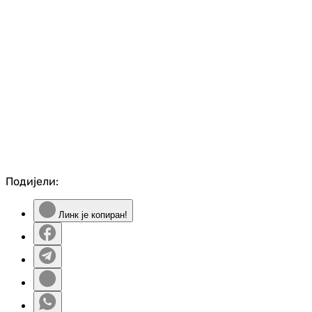
Подијели:
Линк је копиран!