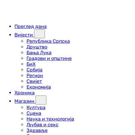
Преглед дана
Вијести
Република Српска
Друштво
Бања Лука
Градови и општине
БиХ
Србија
Регион
Свијет
Економија
Хроника
Магазин
Култура
Сцена
Наука и технологија
Љубав и секс
Здравље