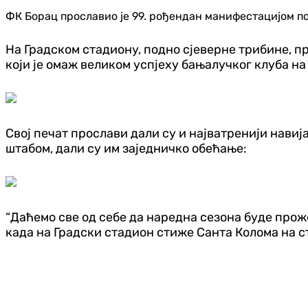
ФК Борац прославио је 99. рођендан манифестацијом под
На Градском стадиону, подно сјеверне трибине, п
који је омаж великом успјеху бањалучког клуба на
Свој печат прослави дали су и најватренији навиј
штабом, дали су им заједничко обећање:
“Даћемо све од себе да наредна сезона буде проже
када на Градски стадион стиже Санта Колома на с