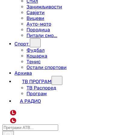
Стил
Занимљивости
Савјети
Вицеви
Ауто-мото
Породица
Питали смо...
Спорт
Фудбал
Кошарка
Тенис
Остали спортови
Архива
ТВ ПРОГРАМ
ТВ Распоред
Програм
А РАДИО
L