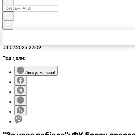
04.07.2025
22:09
Подијели:
Линк је копиран!
''За нове побједе'': ФК Борац просл