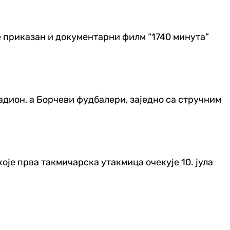
је приказан и документарни филм “1740 минута”
тадион, а Борчеви фудбалери, заједно са стручним
оје прва такмичарска утакмица очекује 10. јула