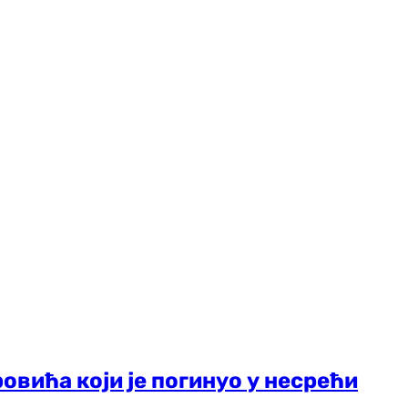
овића који је погинуо у несрећи