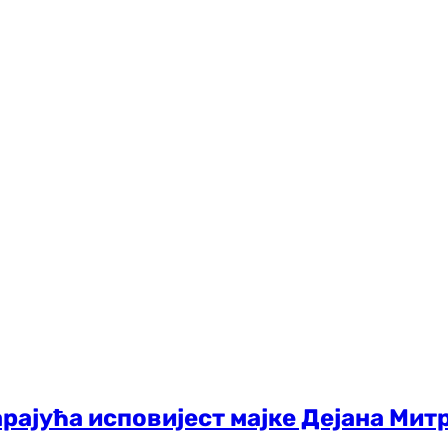
арајућа исповијест мајке Дејана Митр