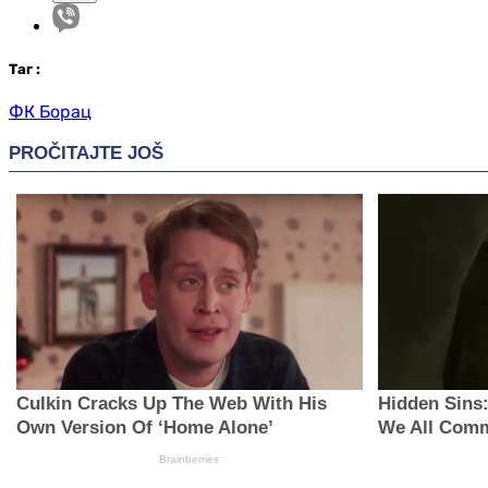
Таг
:
ФК Борац