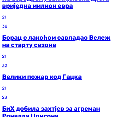
вриједна милион евра
21
38
Борац с лакоћом савладао Вележ
на старту сезоне
21
32
Велики пожар код Гацка
21
28
БиХ добила захтјев за агреман
Роналда Џонсона