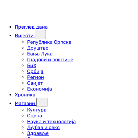
Преглед дана
Вијести
Република Српска
Друштво
Бања Лука
Градови и општине
БиХ
Србија
Регион
Свијет
Економија
Хроника
Магазин
Култура
Сцена
Наука и технологија
Љубав и секс
Здравље