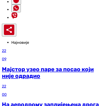
Најновије
22
09
Мајстор узео паре за посао који
није одрадио
22
00
На аеродрому заплијењена дрога