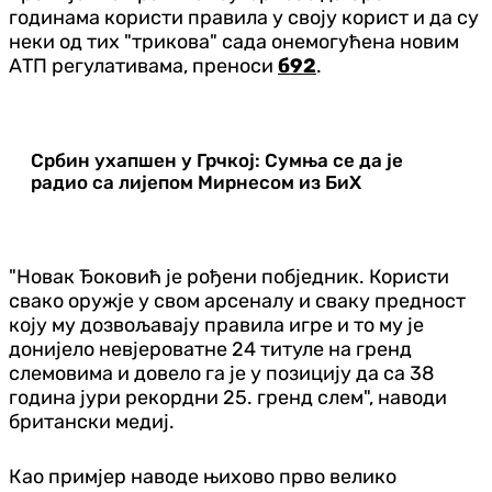
годинама користи правила у своју корист и да су
неки од тих "трикова" сада онемогућена новим
АТП регулативама, преноси
б92
.
Србин ухапшен у Грчкој: Сумња се да је
радио са лијепом Мирнесом из БиХ
"Новак Ђоковић је рођени побједник. Користи
свако оружје у свом арсеналу и сваку предност
коју му дозвољавају правила игре и то му је
донијело невјероватне 24 титуле на гренд
слемовима и довело га је у позицију да са 38
година јури рекордни 25. гренд слем", наводи
британски медиј.
Као примјер наводе њихово прво велико