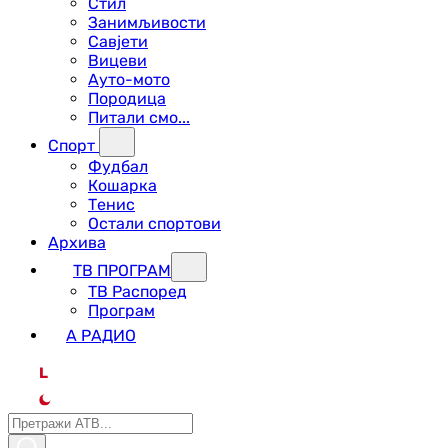
Стил
Занимљивости
Савјети
Вицеви
Ауто-мото
Породица
Питали смо...
Спорт
Фудбал
Кошарка
Тенис
Остали спортови
Архива
ТВ ПРОГРАМ
ТВ Распоред
Програм
А РАДИО
L