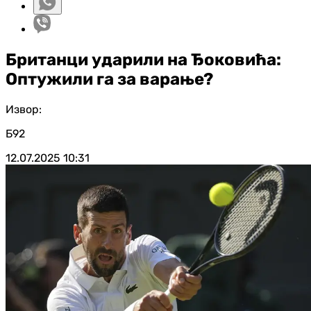
Британци ударили на Ђоковића:
Оптужили га за варање?
Извор:
Б92
12.07.2025
10:31