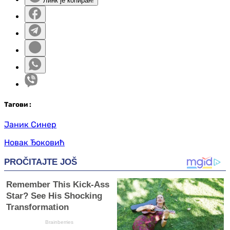
Линк је копиран!
Таг
ови
:
Јаник Синер
Новак Ђоковић