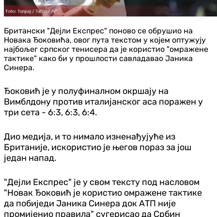
Британски "Дејли Експрес" поново се обрушио на
Новака Ђоковића, овог пута текстом у којем оптужују
најбољег српског тенисера да је користио "омражене
тактике" како би у прошлости савладавао Јаника
Синера.
Ђоковић је у полуфиналном окршају на
Вимблдону против италијанског аса поражен у
три сета - 6:3, 6:3, 6:4.
Дио медија, и то нимало изненађујуће из
Британије, искористио је његов пораз за још
један напад.
"Дејли Експрес" је у свом тексту под насловом
"Новак Ђоковић је користио омражене тактике
да побиједи Јаника Синера док АТП није
промијенио правила" сугерисао да Србин