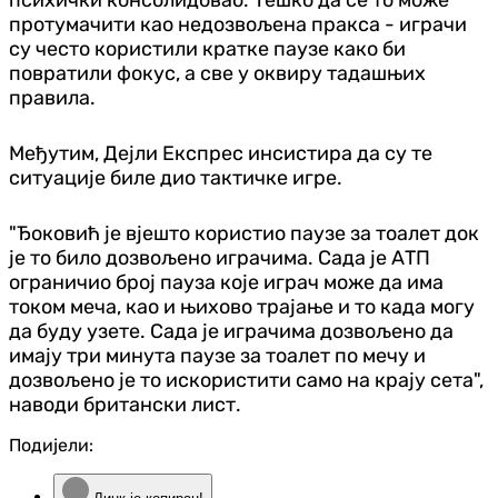
протумачити као недозвољена пракса - играчи
су често користили кратке паузе како би
повратили фокус, а све у оквиру тадашњих
правила.
Међутим, Дејли Експрес инсистира да су те
ситуације биле дио тактичке игре.
"Ђоковић је вјешто користио паузе за тоалет док
је то било дозвољено играчима. Сада је АТП
ограничио број пауза које играч може да има
током меча, као и њихово трајање и то када могу
да буду узете. Сада је играчима дозвољено да
имају три минута паузе за тоалет по мечу и
дозвољено је то искористити само на крају сета",
наводи британски лист.
Подијели: