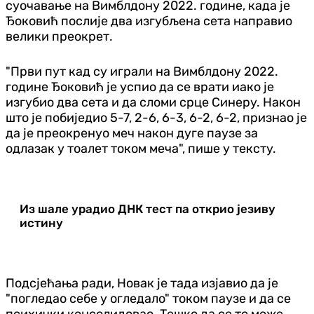
суочавање на Вимблдону 2022. године, када је
Ђоковић послије два изгубљена сета направио
велики преокрет.
"Први пут кад су играли на Вимблдону 2022.
године Ђоковић је успио да се врати иако је
изгубио два сета и да сломи срце Синеру. Након
што је побиједио 5-7, 2-6, 6-3, 6-2, 6-2, признао је
да је преокренуо меч након дуге паузе за
одлазак у тоалет током меча", пише у тексту.
Из шале урадио ДНК тест па открио језиву
истину
Подсјећања ради, Новак је тада изјавио да је
"погледао себе у огледало" током паузе и да се
психички консолидовао. Тешко да се то може