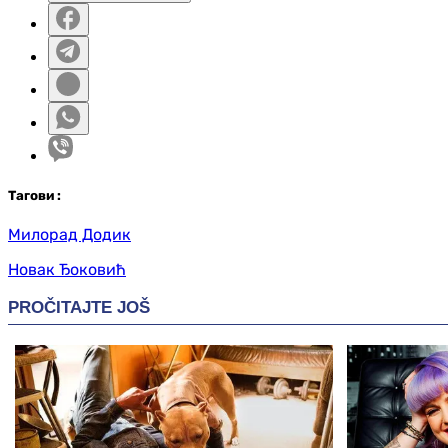
Таг
ови
:
Милорад Додик
Новак Ђоковић