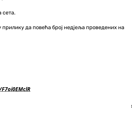
 сета.
 у прилику да повећа број недјеља проведених на
m/F7oi0EMclR