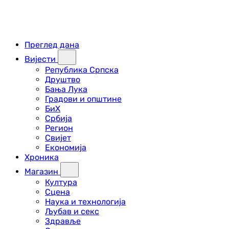
Преглед дана
Вијести
Република Српска
Друштво
Бања Лука
Градови и општине
БиХ
Србија
Регион
Свијет
Економија
Хроника
Магазин
Култура
Сцена
Наука и технологија
Љубав и секс
Здравље