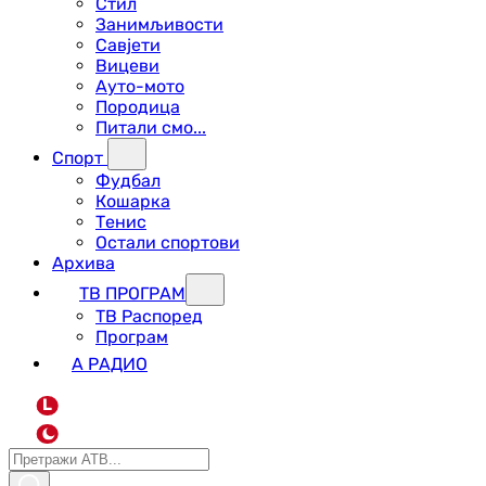
Стил
Занимљивости
Савјети
Вицеви
Ауто-мото
Породица
Питали смо...
Спорт
Фудбал
Кошарка
Тенис
Остали спортови
Архива
ТВ ПРОГРАМ
ТВ Распоред
Програм
А РАДИО
L