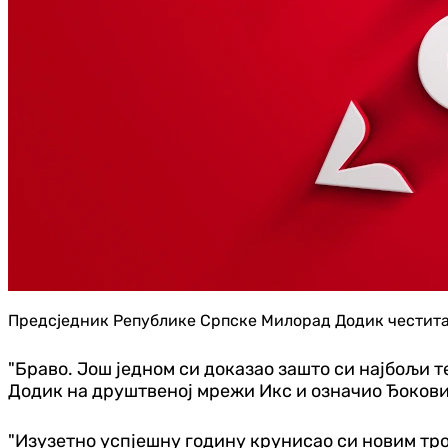
Предсједник Републике Српске Милорад Додик честитао
"Браво. Још једном си докaзао зашто си најбољи т
Додик на друштвеној мрежи Икс и означио Ђокови
"Изузетно успјешну годину крунисао си новим троф