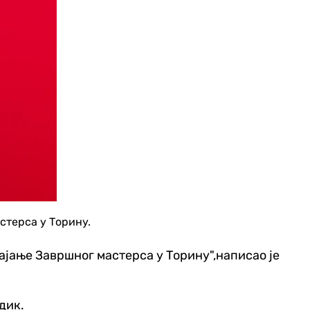
стерса у Торину.
вајање Завршног мастерса у Торину",написао је
дик.