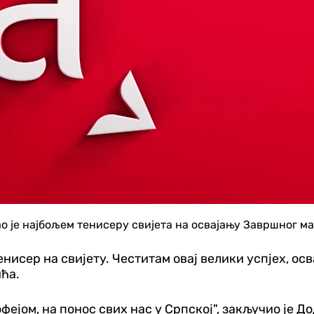
 је најбољем тенисеру свијета на освајању Завршног ма
енисер на свијету. Честитам овај велики успјех, ос
ћа.
ејом, на понос свих нас у Српској", закључио је До