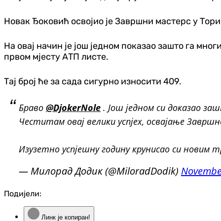
Новак Ђоковић освојио је Завршни мастерс у Тори
На овај начин је још једном показао зашто га мно
првом мјесту АТП листе.
Тај број ће за сада сигурно износити 409.
Браво
@DjokerNole
. Још једном си докaзао за
Честитам овај велики успјех, освајање Завршн
Изузетно успјешну годину крунисао си новим тр
— Милорад Додик (@MiloradDodik)
November
Подијели:
Линк је копиран!