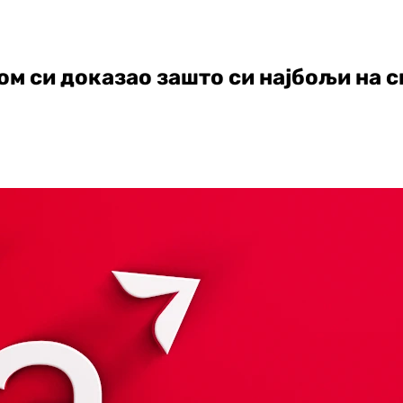
м си доказао зашто си најбољи на с