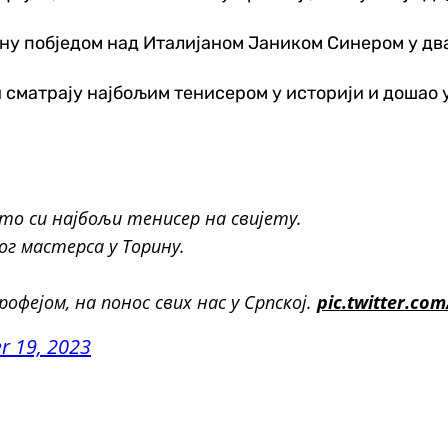
ну побједом над Италијаном Јаником Синером у два
ги сматрају најбољим тенисером у историји и дошао
што си најбољи тенисер на свијету.
ог мастерса у Торину.
офејом, на понос свих нас у Српској.
pic.twitter.co
 19, 2023