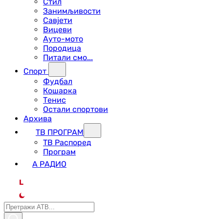
Стил
Занимљивости
Савјети
Вицеви
Ауто-мото
Породица
Питали смо...
Спорт
Фудбал
Кошарка
Тенис
Остали спортови
Архива
ТВ ПРОГРАМ
ТВ Распоред
Програм
А РАДИО
L