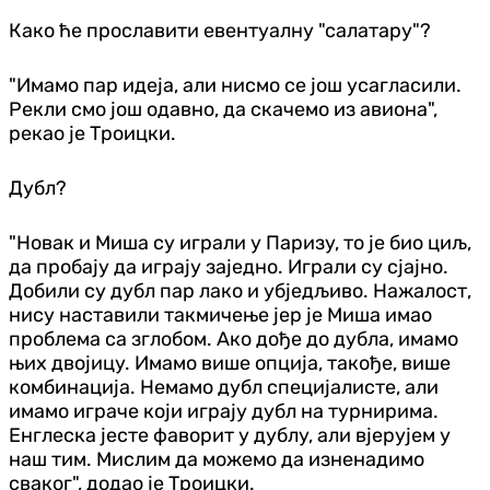
Како ће прославити евентуалну "салатару"?
"Имамо пар идеја, али нисмо се још усагласили.
Рекли смо још одавно, да скачемо из авиона",
рекао је Троицки.
Дубл?
"Новак и Миша су играли у Паризу, то је био циљ,
да пробају да играју заједно. Играли су сјајно.
Добили су дубл пар лако и убједљиво. Нажалост,
нису наставили такмичење јер је Миша имао
проблема са зглобом. Ако дође до дубла, имамо
њих двојицу. Имамо више опција, такође, више
комбинација. Немамо дубл специјалисте, али
имамо играче који играју дубл на турнирима.
Енглеска јесте фаворит у дублу, али вјерујем у
наш тим. Мислим да можемо да изненадимо
сваког", додао је Троицки.