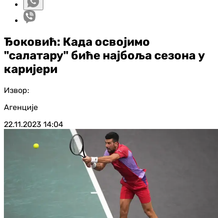
Ђоковић: Када освојимо
"салатару" биће најбоља сезона у
каријери
Извор:
Агенције
22.11.2023
14:04