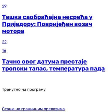
29
Тешка саобраћајна несрећа у
Приједору: Повријеђен возач
мотора
22
16
Тачно овог датума престаје
тропски талас, температура пада
Тренутно на програму
Стање на граничним прелазима