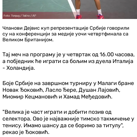
Чланови Дејвис куп репрезентације Србије говорили
су на конференцији за медије уочи четвртфинала са
Великом Британијом.
Тај меч на програму је у четвртак од 16.00 часова,
а побjедник ће играти са бољим из дуела Италија
- Холандија.
Боје Србије на завршном турниру у Малаги бране
Новак Ђоковић, Ласло Ђере, Душан Лајовић,
Миомир Кецмановић и Хамад Међедовић.
"Велика је част играти и добити позив од
селектора. Ово је најважније тимско такмичење у
тенису. Имамо шансу да се боримо за титулу",
рекао је Ђоковић.