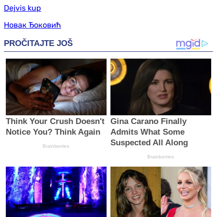
Dejvis kup
Новак Ђоковић