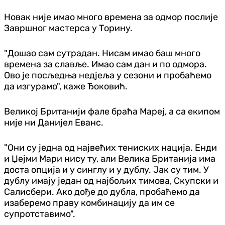
Новак није имао много времена за одмор послије
Завршног мастерса у Торину.
"Дошао сам сутрадан. Нисам имао баш много
времена за славље. Имао сам дан и по одмора.
Ово је посљедња недјеља у сезони и пробаћемо
да изгурамо", каже Ђоковић.
Великој Британији фале браћа Мареј, а са екипом
није ни Данијел Еванс.
"Они су једна од највећих тениских нација. Енди
и Џејми Мари нису ту, али Велика Британија има
доста опција и у синглу и у дублу. Јак су тим. У
дублу имају један од најбољих тимова, Скупски и
Салисбери. Ако дође до дубла, пробаћемо да
изаберемо праву комбинацију да им се
супротставимо".