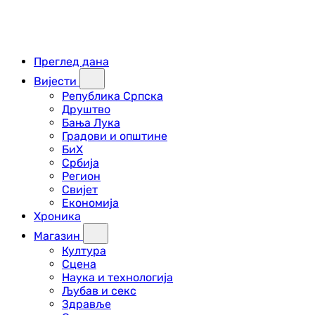
Преглед дана
Вијести
Република Српска
Друштво
Бања Лука
Градови и општине
БиХ
Србија
Регион
Свијет
Економија
Хроника
Магазин
Култура
Сцена
Наука и технологија
Љубав и секс
Здравље