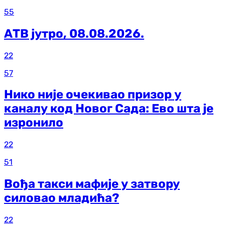
55
АТВ јутро, 08.08.2026.
22
57
Нико није очекивао призор у
каналу код Новог Сада: Ево шта је
изронило
22
51
Вођа такси мафије у затвору
силовао младића?
22