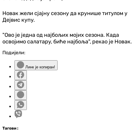
Новак жели сјајну сезону да крунише титулом у
Дејвис купу.
"Ово је једна од најбољих мојих сезона. Када
освојимо салатару, биће најбоља", рекао је Новак.
Подијели:
Линк је копиран!
Таг
ови
: