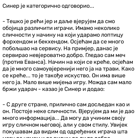
Синер је категорично одговорио...
- Тешко је рећи јер и даље вјерујем да смо
обојица различити играчи. Имамо неколико
сличности у начину на који ударамо лоптицу
форхендом и бекхендом. Осјећам да се много
побољшао на сервису. На примјер, данас је
сервирао невјероватно добро. Гледао сам меч
(против Еванса). Начин на који се креће, осјећам
да је много самоувјеренији него ја на трави. Како
се креће... то је такође искуство. Он има више
него ја. Мало више мијења игру. Можда сам мало
бржи ударач - казао је Синер и додао:
- С друге стране, прилично сам досљедан као и
он. Постоје неке сличности. Вјерујем да ми је дао
много информација... Да могу да учиним своју
игру сличном његовој, али у свом стилу. Увијек
покушавам да видим од одређених играча шта