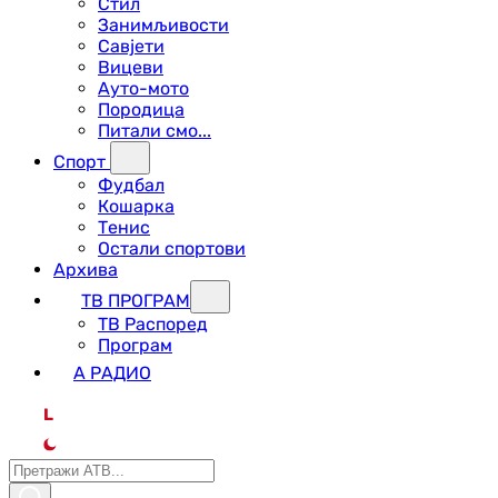
Стил
Занимљивости
Савјети
Вицеви
Ауто-мото
Породица
Питали смо...
Спорт
Фудбал
Кошарка
Тенис
Остали спортови
Архива
ТВ ПРОГРАМ
ТВ Распоред
Програм
А РАДИО
L