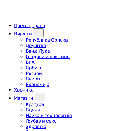
Преглед дана
Вијести
Република Српска
Друштво
Бања Лука
Градови и општине
БиХ
Србија
Регион
Свијет
Економија
Хроника
Магазин
Култура
Сцена
Наука и технологија
Љубав и секс
Здравље