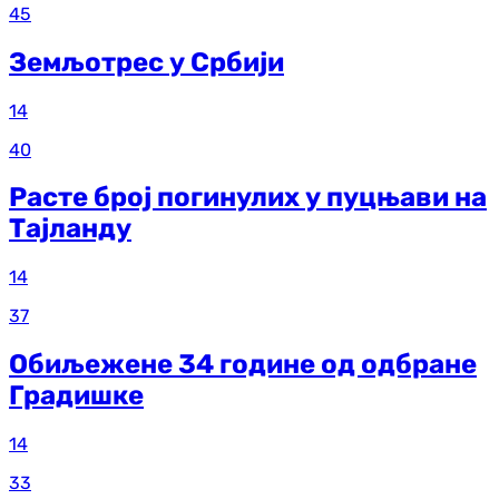
45
Земљотрес у Србији
14
40
Расте број погинулих у пуцњави на
Тајланду
14
37
Обиљежене 34 године од одбране
Градишке
14
33