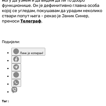
могу да узмем и да видим да ли то добро
функционише. Он је дефинитивно главна особа
којој се угледам, покушавам да урадим неколико
ствари попут њега - рекао је Јаник Синер,
преноси
Телеграф
.
Подијели:
Линк је копиран!
Таг
: