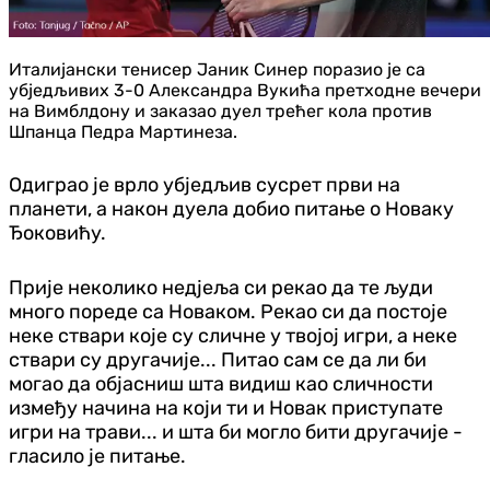
Италијански тенисер Јаник Синер поразио је са
убједљивих 3-0 Александра Вукића претходне вечери
на Вимблдону и заказао дуел трећег кола против
Шпанца Педра Мартинеза.
Одиграо је врло убједљив сусрет први на
планети, а након дуела добио питање о Новаку
Ђоковићу.
Прије неколико недјеља си рекао да те људи
много пореде са Новаком. Рекао си да постоје
неке ствари које су сличне у твојој игри, а неке
ствари су другачије... Питао сам се да ли би
могао да објасниш шта видиш као сличности
између начина на који ти и Новак приступате
игри на трави... и шта би могло бити другачије -
гласило је питање.