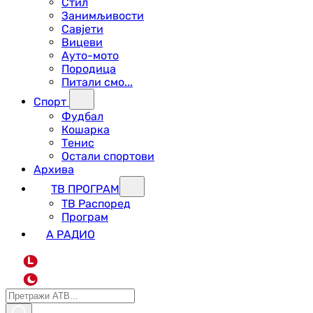
Стил
Занимљивости
Савјети
Вицеви
Ауто-мото
Породица
Питали смо...
Спорт
Фудбал
Кошарка
Тенис
Остали спортови
Архива
ТВ ПРОГРАМ
ТВ Распоред
Програм
А РАДИО
L