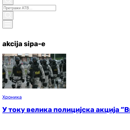
akcija sipa-e
Хроника
У току велика полицијска акција ”