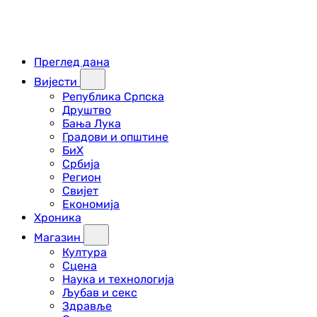
Преглед дана
Вијести
Република Српска
Друштво
Бања Лука
Градови и општине
БиХ
Србија
Регион
Свијет
Економија
Хроника
Магазин
Култура
Сцена
Наука и технологија
Љубав и секс
Здравље