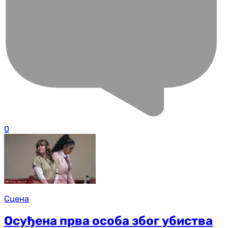
0
Сцена
Осуђена прва особа због убиства