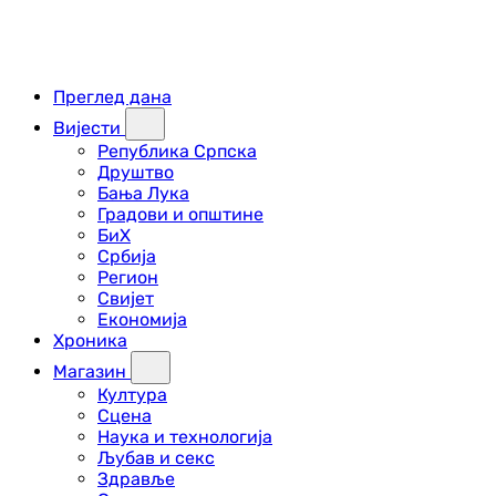
Преглед дана
Вијести
Република Српска
Друштво
Бања Лука
Градови и општине
БиХ
Србија
Регион
Свијет
Економија
Хроника
Магазин
Култура
Сцена
Наука и технологија
Љубав и секс
Здравље