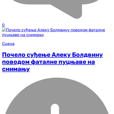
0
Сцена
Почело суђење Алеку Болдвину
поводом фаталне пуцњаве на
снимању