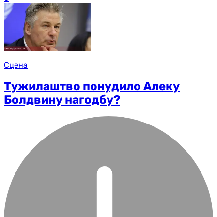
Сцена
Тужилаштво понудило Алеку
Болдвину нагодбу?