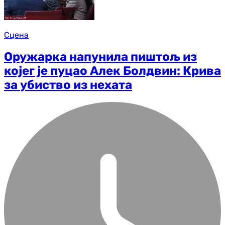
Сцена
Оружарка напунила пиштољ из
којег је пуцао Алек Болдвин: Крива
за убиство из нехата