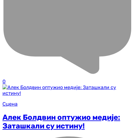
0
Сцена
Алек Болдвин оптужио медије:
Заташкали су истину!