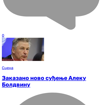
0
Сцена
Заказано ново суђење Алеку
Болдвину