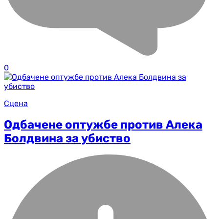
0
Сцена
Одбачене оптужбе против Алека
Болдвина за убиство