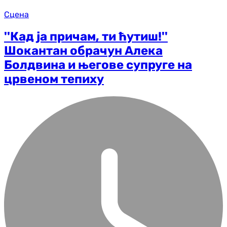
Сцена
''Кад ја причам, ти ћутиш!''
Шокантан обрачун Алека
Болдвина и његове супруге на
црвеном тепиху