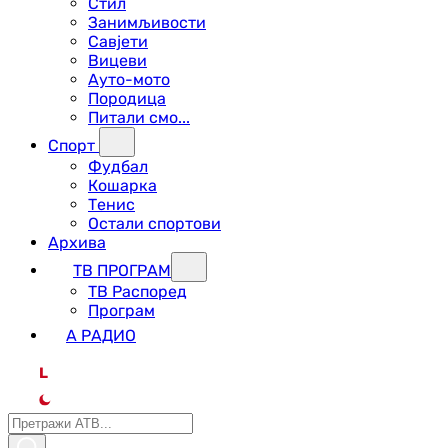
Стил
Занимљивости
Савјети
Вицеви
Ауто-мото
Породица
Питали смо...
Спорт
Фудбал
Кошарка
Тенис
Остали спортови
Архива
ТВ ПРОГРАМ
ТВ Распоред
Програм
А РАДИО
L