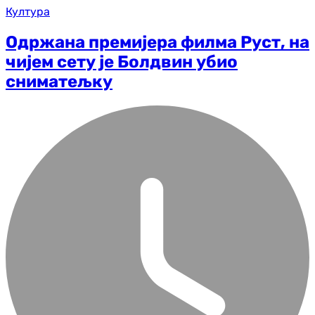
Култура
Одржана премијера филма Руст, на
чијем сету је Болдвин убио
сниматељку