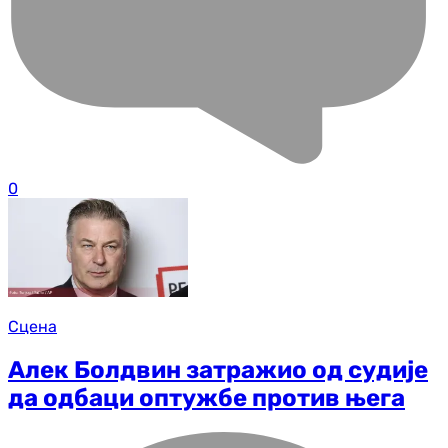
0
Сцена
Алек Болдвин затражио од судије
да одбаци оптужбе против њега