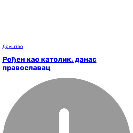
Друштво
Рођен као католик, данас
православац