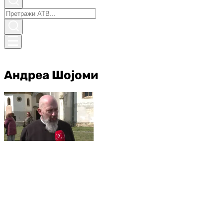
Андреа Шојоми