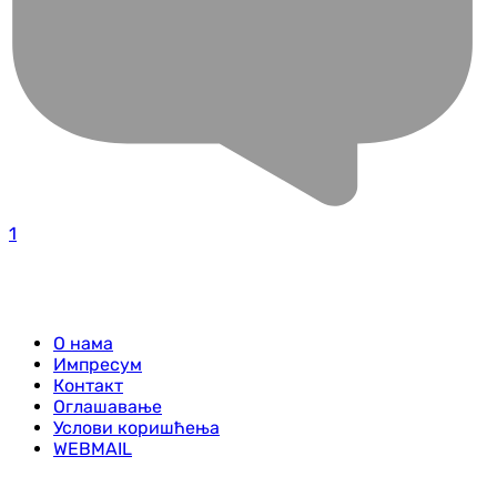
1
О нама
Импресум
Контакт
Оглашавање
Услови коришћења
WEBMAIL