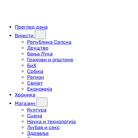
Преглед дана
Вијести
Република Српска
Друштво
Бања Лука
Градови и општине
БиХ
Србија
Регион
Свијет
Економија
Хроника
Магазин
Култура
Сцена
Наука и технологија
Љубав и секс
Здравље