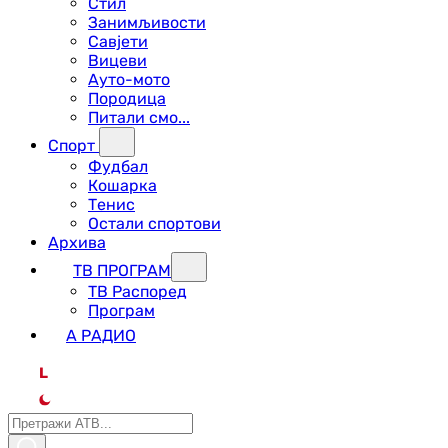
Стил
Занимљивости
Савјети
Вицеви
Ауто-мото
Породица
Питали смо...
Спорт
Фудбал
Кошарка
Тенис
Остали спортови
Архива
ТВ ПРОГРАМ
ТВ Распоред
Програм
А РАДИО
L