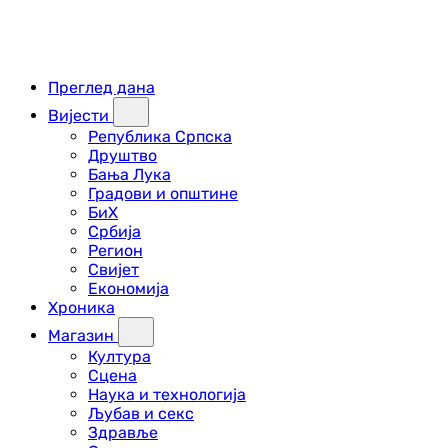
Преглед дана
Вијести
Република Српска
Друштво
Бања Лука
Градови и општине
БиХ
Србија
Регион
Свијет
Економија
Хроника
Магазин
Култура
Сцена
Наука и технологија
Љубав и секс
Здравље