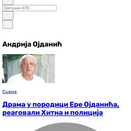
Андрија Ојданић
Сцена
Драма у породици Ере Ојданића,
реаговали Хитна и полиција