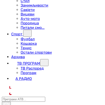
Стил
Занимљивости
Савјети
Вицеви
Ауто-мото
Породица
Питали смо...
Спорт
Фудбал
Кошарка
Тенис
Остали спортови
Архива
ТВ ПРОГРАМ
ТВ Распоред
Програм
А РАДИО
L