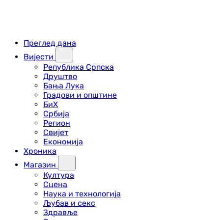
Преглед дана
Вијести
Република Српска
Друштво
Бања Лука
Градови и општине
БиХ
Србија
Регион
Свијет
Економија
Хроника
Магазин
Култура
Сцена
Наука и технологија
Љубав и секс
Здравље