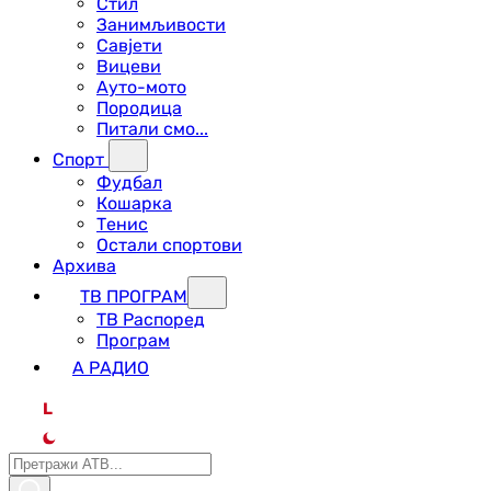
Стил
Занимљивости
Савјети
Вицеви
Ауто-мото
Породица
Питали смо...
Спорт
Фудбал
Кошарка
Тенис
Остали спортови
Архива
ТВ ПРОГРАМ
ТВ Распоред
Програм
А РАДИО
L