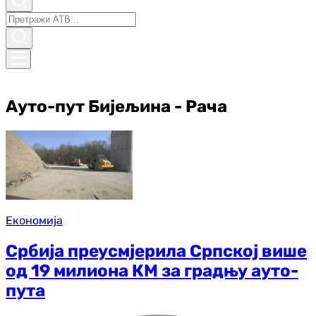
Ауто-пут Бијељина - Рача
Економија
Србија преусмјерила Српској више
од 19 милиона КМ за градњу ауто-
пута