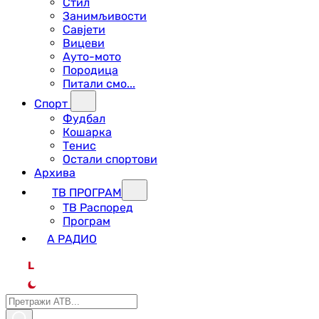
Стил
Занимљивости
Савјети
Вицеви
Ауто-мото
Породица
Питали смо...
Спорт
Фудбал
Кошарка
Тенис
Остали спортови
Архива
ТВ ПРОГРАМ
ТВ Распоред
Програм
А РАДИО
L