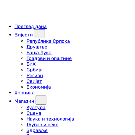
Преглед дана
Вијести
Република Српска
Друштво
Бања Лука
Градови и општине
БиХ
Србија
Регион
Свијет
Економија
Хроника
Магазин
Култура
Сцена
Наука и технологија
Љубав и секс
Здравље