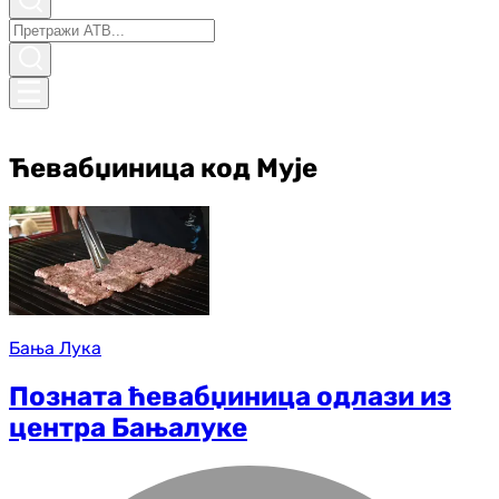
Ћевабџиница код Мује
Бања Лука
Позната ћевабџиница одлази из
центра Бањалуке