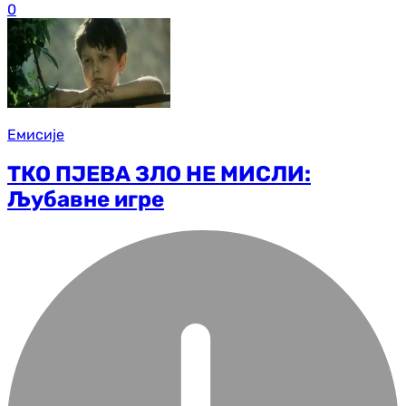
0
Емисије
ТКО ПЈЕВА ЗЛО НЕ МИСЛИ:
Љубавне игре