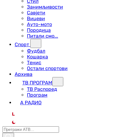
Стил
Занимљивости
Савјети
Вицеви
Ауто-мото
Породица
Питали смо...
Спорт
Фудбал
Кошарка
Тенис
Остали спортови
Архива
ТВ ПРОГРАМ
ТВ Распоред
Програм
А РАДИО
L