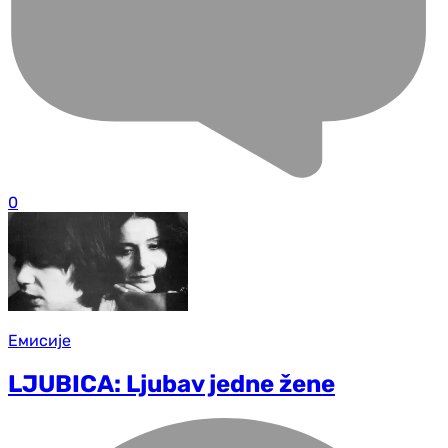
0
Емисије
LJUBICA: Ljubav jedne žene