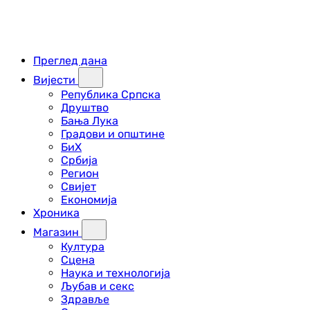
Преглед дана
Вијести
Република Српска
Друштво
Бања Лука
Градови и општине
БиХ
Србија
Регион
Свијет
Економија
Хроника
Магазин
Култура
Сцена
Наука и технологија
Љубав и секс
Здравље