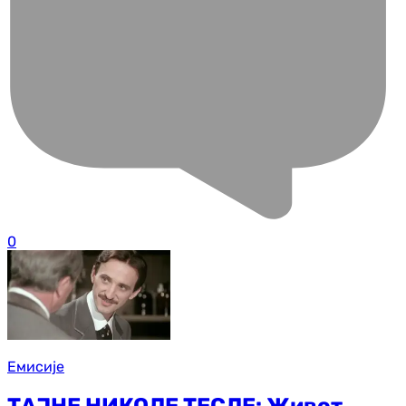
0
Емисије