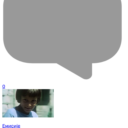
0
Емисије