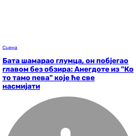
Сцена
Бата шамарао глумца, он побјегао
главом без обзира: Анегдоте из "Ко
то тамо пева" које ће све
насмијати