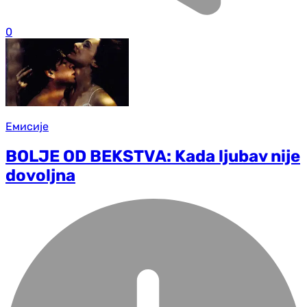
0
Емисије
BOLJE OD BEKSTVA: Kada ljubav nije
dovoljna