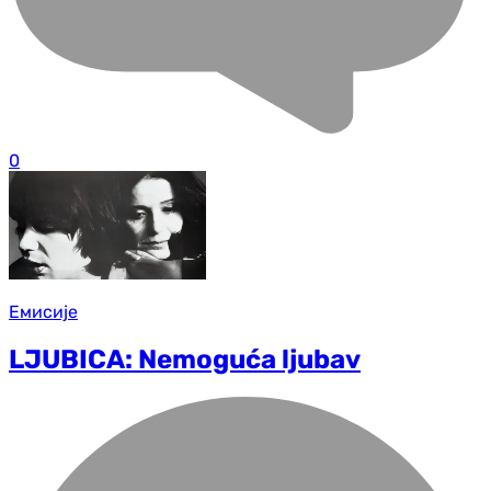
0
Емисије
LJUBICA: Nemoguća ljubav