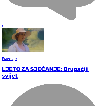
0
Емисије
LJETO ZA SJEĆANJE: Drugačiji
svijet