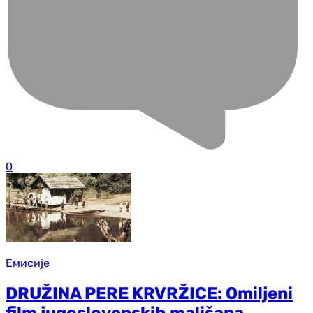
0
Емисије
DRUŽINA PERE KRVRŽICE: Omiljeni
film jugoslovenskih mališana