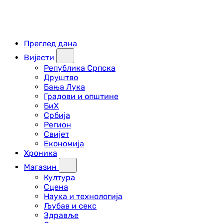
Преглед дана
Вијести
Република Српска
Друштво
Бања Лука
Градови и општине
БиХ
Србија
Регион
Свијет
Економија
Хроника
Магазин
Култура
Сцена
Наука и технологија
Љубав и секс
Здравље