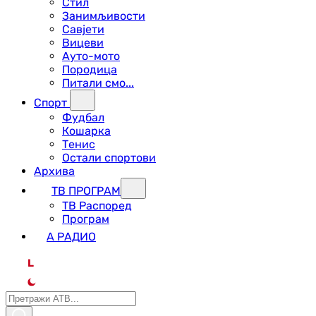
Стил
Занимљивости
Савјети
Вицеви
Ауто-мото
Породица
Питали смо...
Спорт
Фудбал
Кошарка
Тенис
Остали спортови
Архива
ТВ ПРОГРАМ
ТВ Распоред
Програм
А РАДИО
L