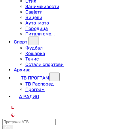
Стил
Занимљивости
Савјети
Вицеви
Ауто-мото
Породица
Питали смо...
Спорт
Фудбал
Кошарка
Тенис
Остали спортови
Архива
ТВ ПРОГРАМ
ТВ Распоред
Програм
А РАДИО
L