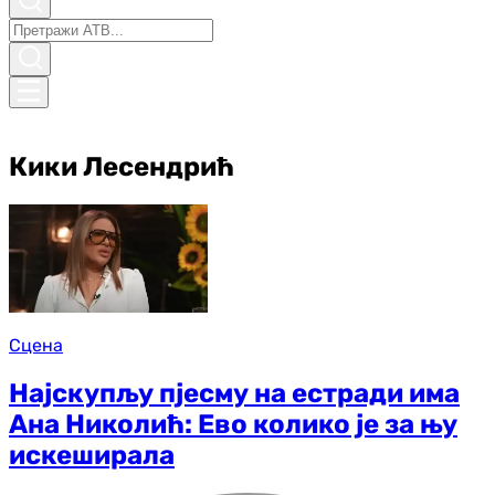
Кики Лесендрић
Сцена
Најскупљу пјесму на естради има
Ана Николић: Ево колико је за њу
искеширала