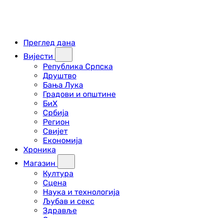
Преглед дана
Вијести
Република Српска
Друштво
Бања Лука
Градови и општине
БиХ
Србија
Регион
Свијет
Економија
Хроника
Магазин
Култура
Сцена
Наука и технологија
Љубав и секс
Здравље