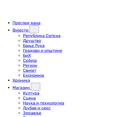
Преглед дана
Вијести
Република Српска
Друштво
Бања Лука
Градови и општине
БиХ
Србија
Регион
Свијет
Економија
Хроника
Магазин
Култура
Сцена
Наука и технологија
Љубав и секс
Здравље