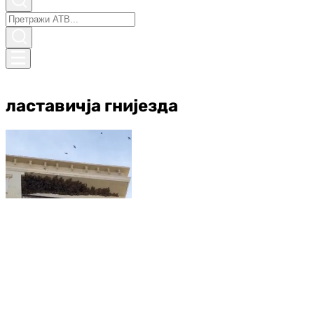
ластавичја гнијезда