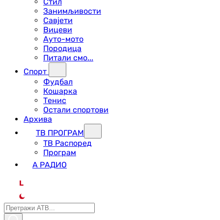
Стил
Занимљивости
Савјети
Вицеви
Ауто-мото
Породица
Питали смо...
Спорт
Фудбал
Кошарка
Тенис
Остали спортови
Архива
ТВ ПРОГРАМ
ТВ Распоред
Програм
А РАДИО
L