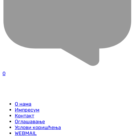
0
О нама
Импресум
Контакт
Оглашавање
Услови коришћења
WEBMAIL