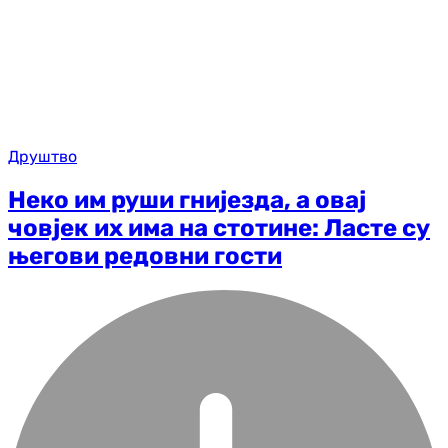
Друштво
Неко им руши гнијезда, а овај
човјек их има на стотине: Ласте су
његови редовни гости