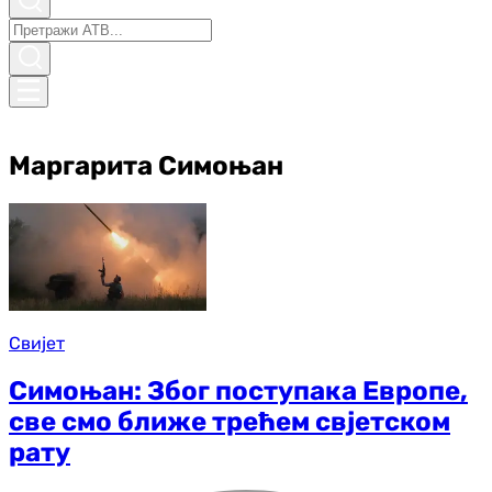
Маргарита Симоњан
Свијет
Симоњан: Због поступака Европе,
све смо ближе трећем свјетском
рату