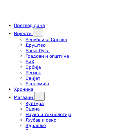
Преглед дана
Вијести
Република Српска
Друштво
Бања Лука
Градови и општине
БиХ
Србија
Регион
Свијет
Економија
Хроника
Магазин
Култура
Сцена
Наука и технологија
Љубав и секс
Здравље