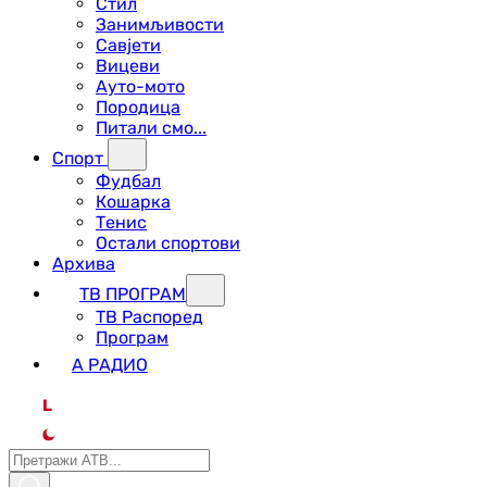
Стил
Занимљивости
Савјети
Вицеви
Ауто-мото
Породица
Питали смо...
Спорт
Фудбал
Кошарка
Тенис
Остали спортови
Архива
ТВ ПРОГРАМ
ТВ Распоред
Програм
А РАДИО
L