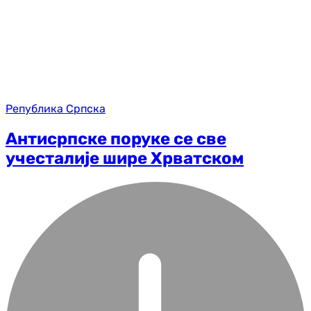
Република Српска
Антисрпске поруке се све
учесталије шире Хрватском