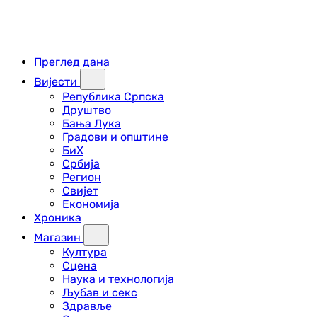
Преглед дана
Вијести
Република Српска
Друштво
Бања Лука
Градови и општине
БиХ
Србија
Регион
Свијет
Економија
Хроника
Магазин
Култура
Сцена
Наука и технологија
Љубав и секс
Здравље