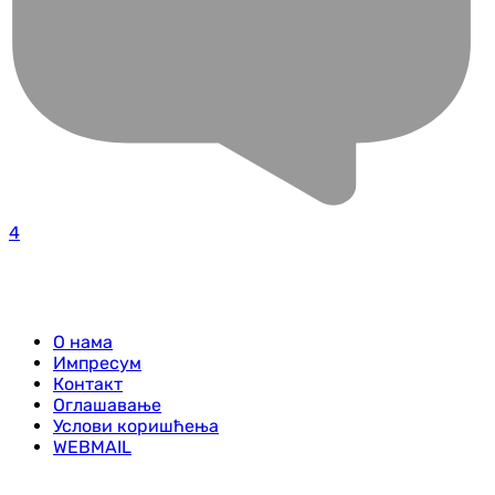
4
О нама
Импресум
Контакт
Оглашавање
Услови коришћења
WEBMAIL