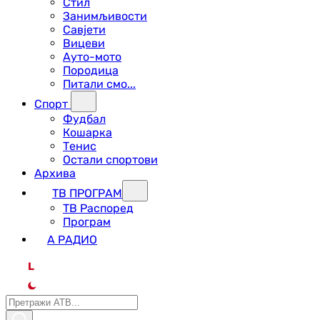
Стил
Занимљивости
Савјети
Вицеви
Ауто-мото
Породица
Питали смо...
Спорт
Фудбал
Кошарка
Тенис
Остали спортови
Архива
ТВ ПРОГРАМ
ТВ Распоред
Програм
А РАДИО
L