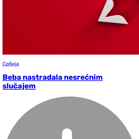
Србија
Beba nastradala nesrećnim
slučajem