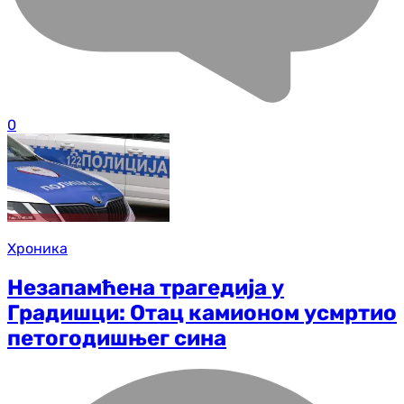
0
Хроника
Незапамћена трагедија у
Градишци: Отац камионом усмртио
петогодишњег сина