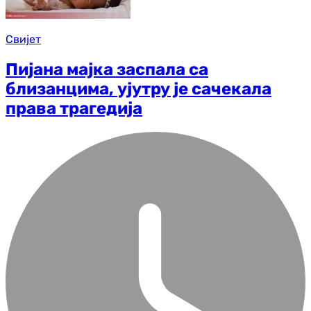
Свијет
Пијана мајка заспала са
близанцима, ујутру је сачекала
права трагедија