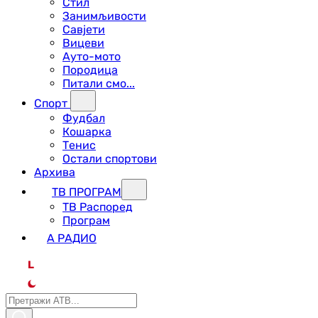
Стил
Занимљивости
Савјети
Вицеви
Ауто-мото
Породица
Питали смо...
Спорт
Фудбал
Кошарка
Тенис
Остали спортови
Архива
ТВ ПРОГРАМ
ТВ Распоред
Програм
А РАДИО
L