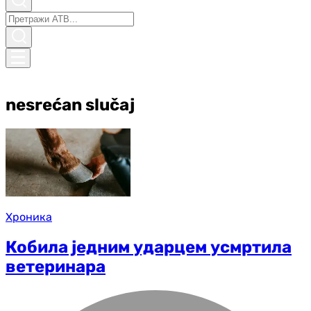
nesrećan slučaj
Хроника
Кобила једним ударцем усмртила
ветеринара