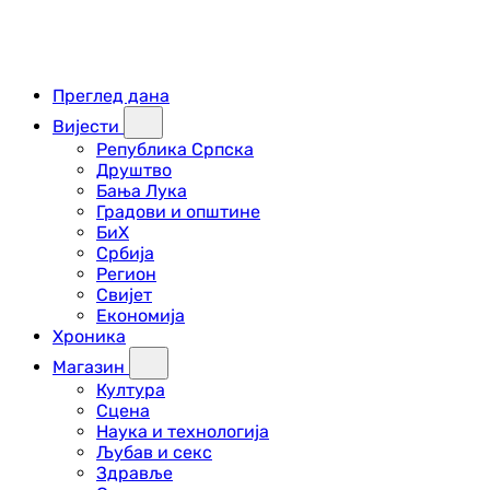
Преглед дана
Вијести
Република Српска
Друштво
Бања Лука
Градови и општине
БиХ
Србија
Регион
Свијет
Економија
Хроника
Магазин
Култура
Сцена
Наука и технологија
Љубав и секс
Здравље