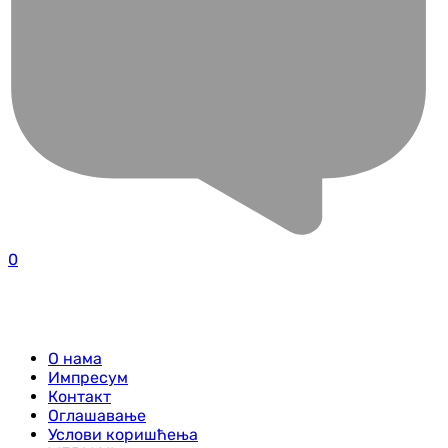
0
О нама
Импресум
Контакт
Оглашавање
Услови коришћења