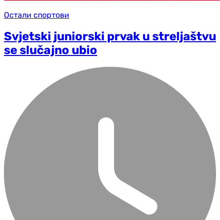
Остали спортови
Svjetski juniorski prvak u streljaštvu
se slučajno ubio