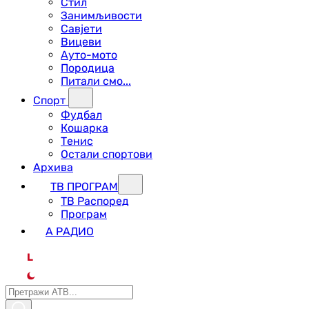
Стил
Занимљивости
Савјети
Вицеви
Ауто-мото
Породица
Питали смо...
Спорт
Фудбал
Кошарка
Тенис
Остали спортови
Архива
ТВ ПРОГРАМ
ТВ Распоред
Програм
А РАДИО
L