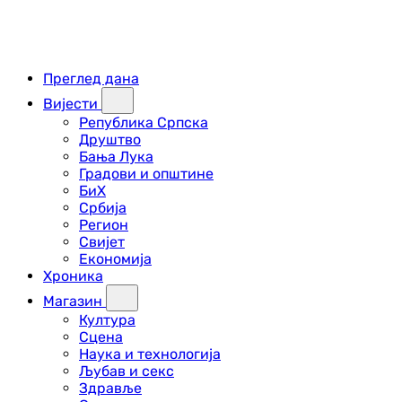
Преглед дана
Вијести
Република Српска
Друштво
Бања Лука
Градови и општине
БиХ
Србија
Регион
Свијет
Економија
Хроника
Магазин
Култура
Сцена
Наука и технологија
Љубав и секс
Здравље