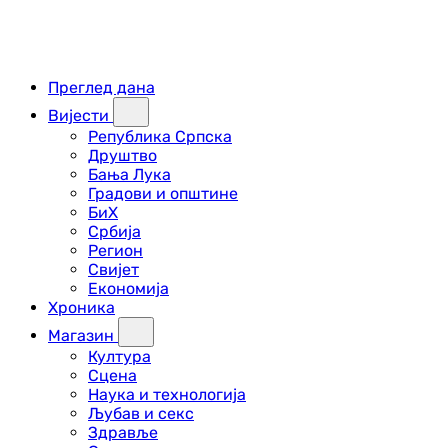
Преглед дана
Вијести
Република Српска
Друштво
Бања Лука
Градови и општине
БиХ
Србија
Регион
Свијет
Економија
Хроника
Магазин
Култура
Сцена
Наука и технологија
Љубав и секс
Здравље