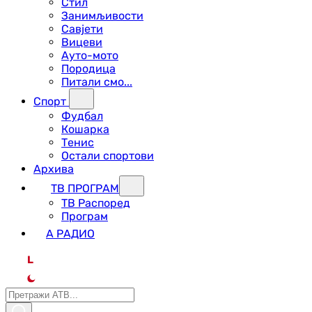
Стил
Занимљивости
Савјети
Вицеви
Ауто-мото
Породица
Питали смо...
Спорт
Фудбал
Кошарка
Тенис
Остали спортови
Архива
ТВ ПРОГРАМ
ТВ Распоред
Програм
А РАДИО
L