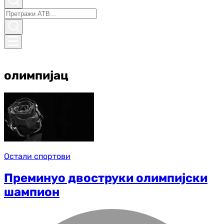
олимпијац
Остали спортови
Преминуо двоструки олимпијски
шампион