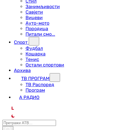
Стил
Занимљивости
Савјети
Вицеви
Ауто-мото
Породица
Питали смо...
Спорт
Фудбал
Кошарка
Тенис
Остали спортови
Архива
ТВ ПРОГРАМ
ТВ Распоред
Програм
А РАДИО
L