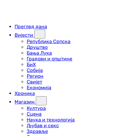
Преглед дана
Вијести
Република Српска
Друштво
Бања Лука
Градови и општине
БиХ
Србија
Регион
Свијет
Економија
Хроника
Магазин
Култура
Сцена
Наука и технологија
Љубав и секс
Здравље