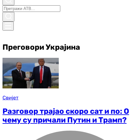
Преговори Украјина
Свијет
Разговор трајао скоро сат и по: О
чему су причали Путин и Трамп?