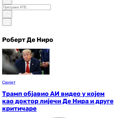
Роберт Де Ниро
Свијет
Трамп објавио АИ видео у којем
као доктор лијечи Де Нира и друге
критичаре