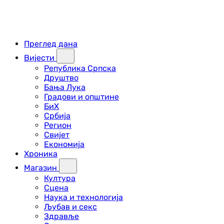
Преглед дана
Вијести
Република Српска
Друштво
Бања Лука
Градови и општине
БиХ
Србија
Регион
Свијет
Економија
Хроника
Магазин
Култура
Сцена
Наука и технологија
Љубав и секс
Здравље