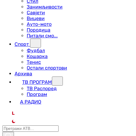
Стил
Занимљивости
Савјети
Вицеви
Ауто-мото
Породица
Питали смо...
Спорт
Фудбал
Кошарка
Тенис
Остали спортови
Архива
ТВ ПРОГРАМ
ТВ Распоред
Програм
А РАДИО
L