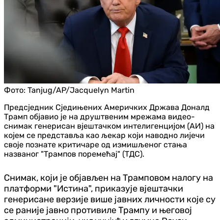
Фото:
Tanjug/AP/Jacquelyn Martin
Предсједник Сједињених Америчких Држава Доналд
Трамп објавио је на друштвеним мрежама видео-
снимак генерисан вјештачком интелигенцијом (АИ) на
којем се представља као љекар који наводно лијечи
своје познате критичаре од измишљеног стања
названог "Трампов поремећај" (ТДС).
Снимак, који је објављен на Трамповом налогу на
платформи "Истина", приказује вјештачки
генерисане верзије више јавних личности које су
се раније јавно противиле Трампу и његовој