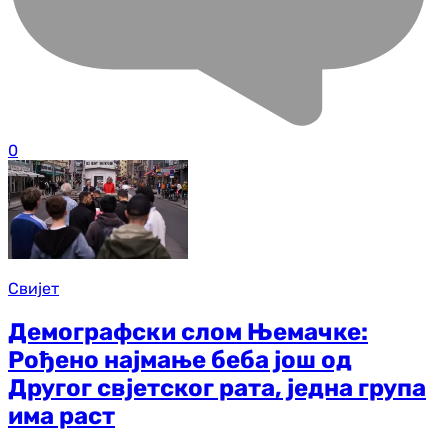
0
Свијет
Демографски слом Њемачке:
Рођено најмање беба још од
Другог свјетског рата, једна група
има раст