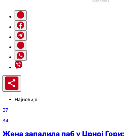
Најновије
07
34
Жена запалила паб у Црној Гори: