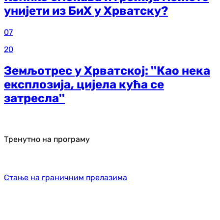
унијети из БиХ у Хрватску?
07
20
Земљотрес у Хрватској: ''Као нека
експлозија, цијела кућа се
затресла''
Тренутно на програму
Стање на граничним прелазима