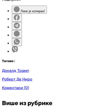
Линк је копиран!
Таг
ови
:
Доналд Трамп
Роберт Де Ниро
Коментари
(0)
Више из рубрике