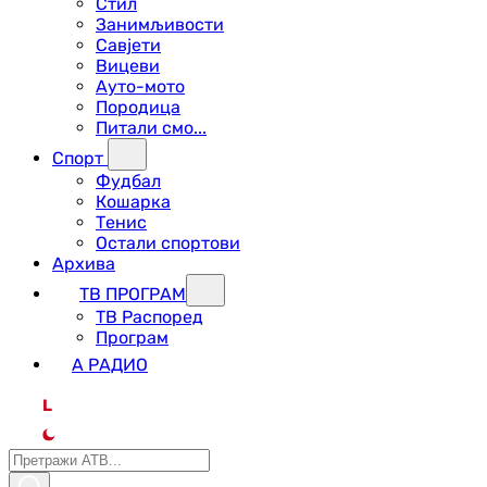
Стил
Занимљивости
Савјети
Вицеви
Ауто-мото
Породица
Питали смо...
Спорт
Фудбал
Кошарка
Тенис
Остали спортови
Архива
ТВ ПРОГРАМ
ТВ Распоред
Програм
А РАДИО
L