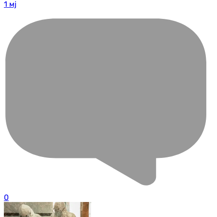
1 мј
0