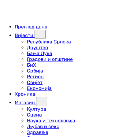
Преглед дана
Вијести
Република Српска
Друштво
Бања Лука
Градови и општине
БиХ
Србија
Регион
Свијет
Економија
Хроника
Магазин
Култура
Сцена
Наука и технологија
Љубав и секс
Здравље