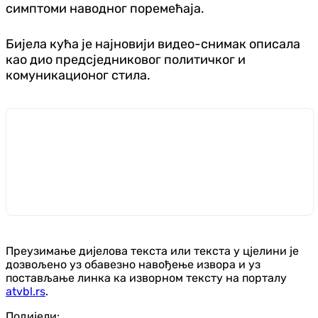
симптоми наводног поремећаја.
Бијела кућа је најновији видео-снимак описала
као дио предсједниковог политичког и
комуникационог стила.
Преузимање дијелова текста или текста у цјелини је
дозвољено уз обавезно навођење извора и уз
постављање линка ка изворном тексту на порталу
atvbl.rs
.
Подијели: