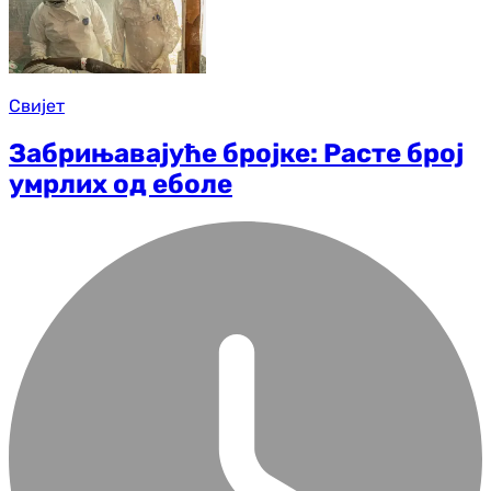
Свијет
Забрињавајуће бројке: Расте број
умрлих од еболе