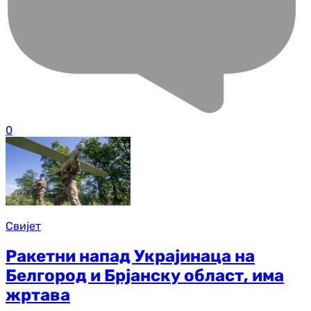
0
Свијет
Ракетни напад Украјинаца на
Белгород и Брјанску област, има
жртава