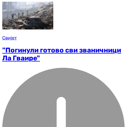
Свијет
"Погинули готово сви званичници
Ла Гваире"