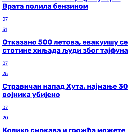
Врата полила бензином
07
31
Отказано 500 летова, евакуишу се
стотине хиљада људи због тајфуна
07
25
Стравичан напад Хута, најмање 30
војника убијено
07
20
Колико смокава и грожђа можете