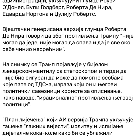
администрацији, укључујући глумце Роузи
О'Донел, Вупи Голдберг, Роберта Де Нира,
Едварда Нортона и Џулију Робертс.
Вјештачки генерисана верзија глумца Роберта
Де Нира говори да због противљења Трампу "није
могао да једе, није могао да спава и да је све око
себе чинио несрећним".
На снимку се Трамп појављује у бијелом
љекарском мантилу са стетоскопом и тврди да
није био сигуран да може да помогне особама
које пате од ТДС-а, израза који он и његови
политички савезници користе за описивање,
како наводе, "ирационалног противљења његовој
политици".
"План лијечења" који АИ верзија Трампа укључује
гашење "лажних вијести", молитву и испијање
дијеталне кока-коле како би се ублажили