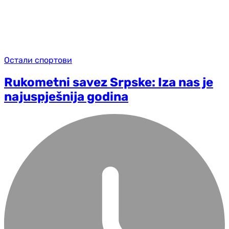
Остали спортови
Rukometni savez Srpske: Iza nas je
najuspješnija godina