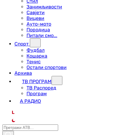
Стил
Занимљивости
Савјети
Вицеви
Ауто-мото
Породица
Питали смо...
Спорт
Фудбал
Кошарка
Тенис
Остали спортови
Архива
ТВ ПРОГРАМ
ТВ Распоред
Програм
А РАДИО
L