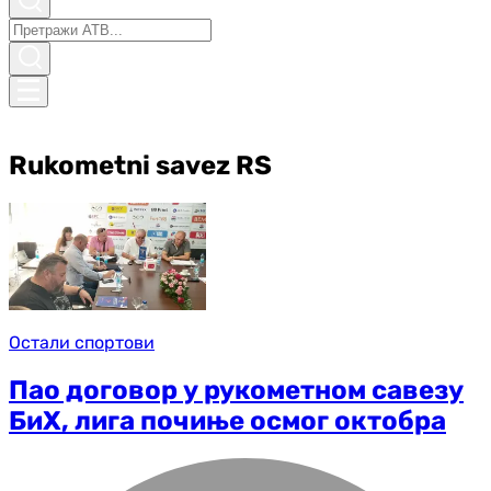
Rukometni savez RS
Остали спортови
Пао договор у рукометном савезу
БиХ, лига почиње осмог октобра