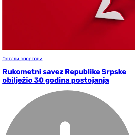
Остали спортови
Rukometni savez Republike Srpske
obilježio 30 godina postojanja