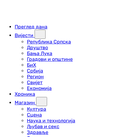
Преглед дана
Вијести
Република Српска
Друштво
Бања Лука
Градови и општине
БиХ
Србија
Регион
Свијет
Економија
Хроника
Магазин
Култура
Сцена
Наука и технологија
Љубав и секс
Здравље