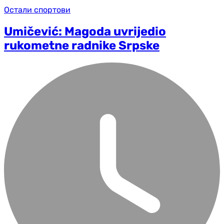
Остали спортови
Umičević: Magoda uvrijedio
rukometne radnike Srpske