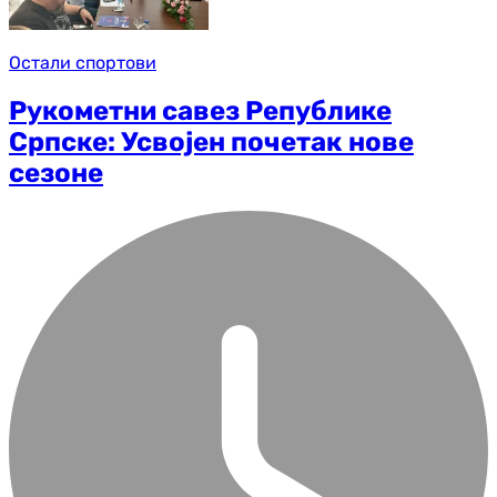
Остали спортови
Рукометни савез Републике
Српске: Усвојен почетак нове
сезоне