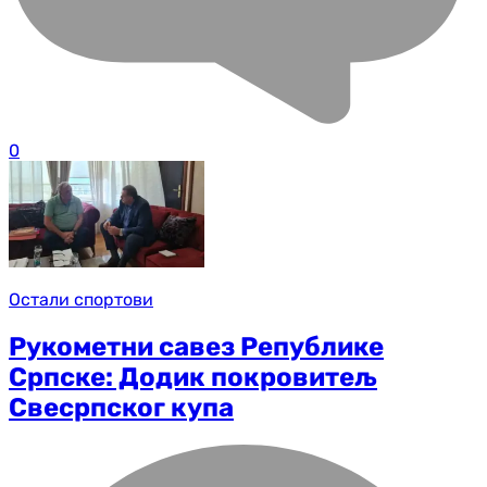
0
Остали спортови
Рукометни савез Републике
Српске: Додик покровитељ
Свесрпског купа