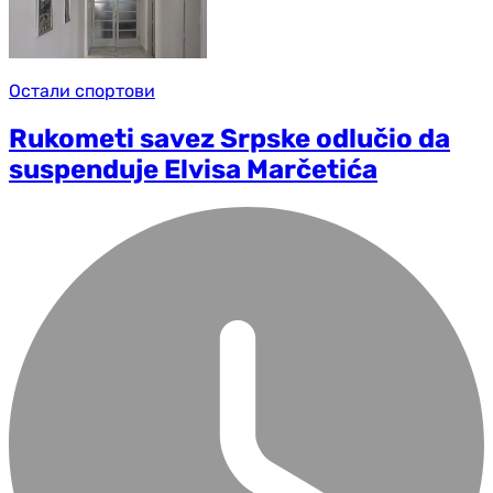
Остали спортови
Rukometi savez Srpske odlučio da
suspenduje Elvisa Marčetića