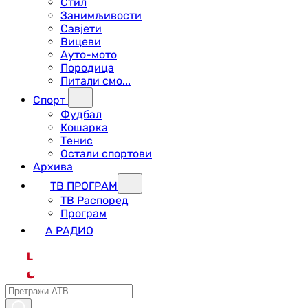
Стил
Занимљивости
Савјети
Вицеви
Ауто-мото
Породица
Питали смо...
Спорт
Фудбал
Кошарка
Тенис
Остали спортови
Архива
ТВ ПРОГРАМ
ТВ Распоред
Програм
А РАДИО
L