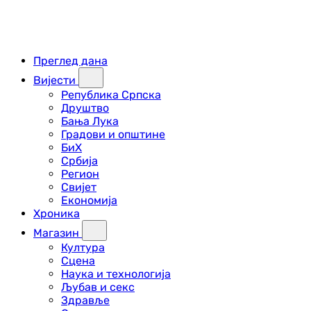
Преглед дана
Вијести
Република Српска
Друштво
Бања Лука
Градови и општине
БиХ
Србија
Регион
Свијет
Економија
Хроника
Магазин
Култура
Сцена
Наука и технологија
Љубав и секс
Здравље