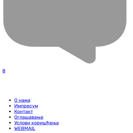
8
О нама
Импресум
Контакт
Оглашавање
Услови коришћења
WEBMAIL