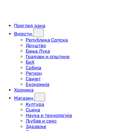
Преглед дана
Вијести
Република Српска
Друштво
Бања Лука
Градови и општине
БиХ
Србија
Регион
Свијет
Економија
Хроника
Магазин
Култура
Сцена
Наука и технологија
Љубав и секс
Здравље