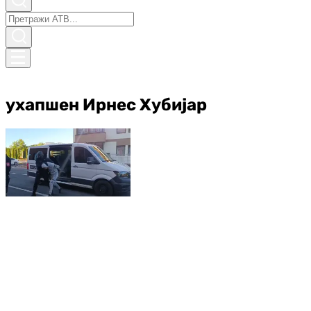
ухапшен Ирнес Хубијар