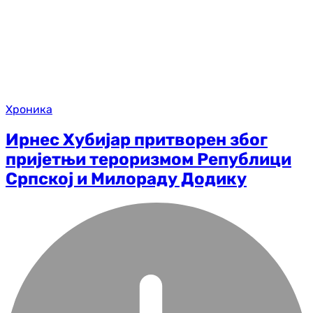
Хроника
Ирнес Хубијар притворен због
пријетњи тероризмом Републици
Српској и Милораду Додику