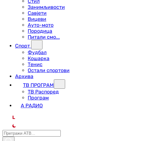
Стил
Занимљивости
Савјети
Вицеви
Ауто-мото
Породица
Питали смо...
Спорт
Фудбал
Кошарка
Тенис
Остали спортови
Архива
ТВ ПРОГРАМ
ТВ Распоред
Програм
А РАДИО
L