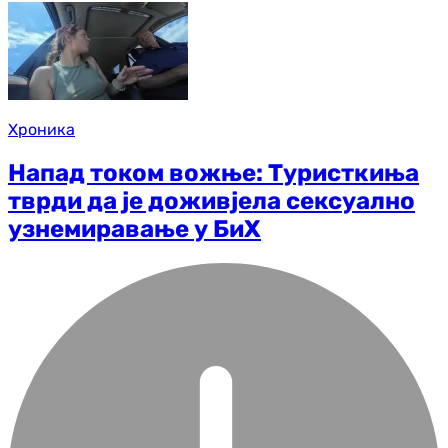
Хроника
Напад током вожње: Туристкиња
тврди да је доживјела сексуално
узнемиравање у БиХ