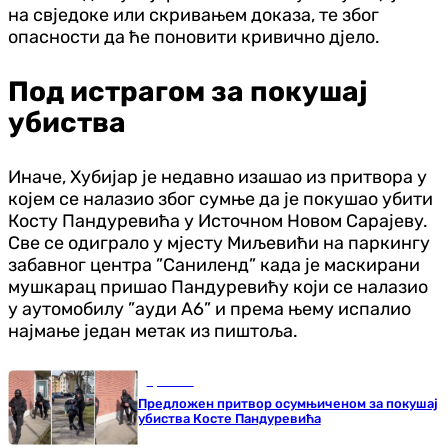
на свједоке или скривањем доказа, те због
опасности да ће поновити кривично дјело.
Под истрагом за покушај
убиства
Иначе, Хубијар је недавно изашао из притвора у
којем се налазио због сумње да је покушао убити
Косту Пандуревића у Источном Новом Сарајеву.
Све се одиграло у мјесту Миљевићи на паркингу
забавног центра ”Саниленд” када је маскирани
мушкарац пришао Пандуревићу који се налазио
у аутомобилу ”ауди А6” и према њему испалио
најмање један метак из пиштоља.
Хроника
Предложен притвор осумњиченом за покушај
убиства Косте Пандуревића