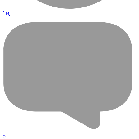
1 мј
0