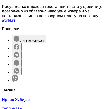
Преузимање дијелова текста или текста у цјелини је
дозвољено уз обавезно навођење извора и уз
постављање линка ка изворном тексту на порталу
atvbl.rs
.
Подијели:
Линк је копиран!
Таг
ови
:
Ирнес Хубијар
тероризам