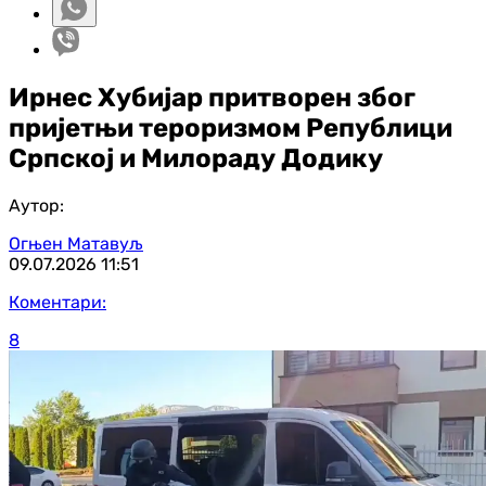
Ирнес Хубијар притворен због
пријетњи тероризмом Републици
Српској и Милораду Додику
Аутор:
Огњен Матавуљ
09.07.2026
11:51
Коментари:
8