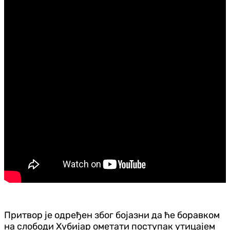
Притвор је одређен због бојазни да ће боравком
на слободи Хубијар ометати поступак утицајем