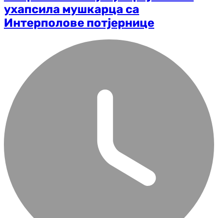
ухапсила мушкарца са
Интерполове потјернице