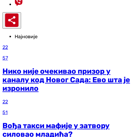
Најновије
22
57
Нико није очекивао призор у
каналу код Новог Сада: Ево шта је
изронило
22
51
Вођа такси мафије у затвору
силовао младића?