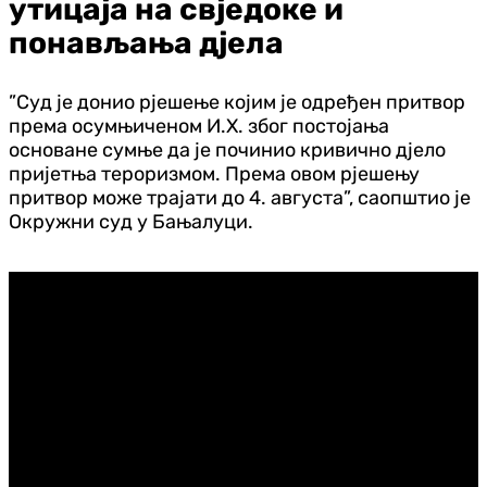
утицаја на свједоке и
понављања дјела
”Суд је донио рјешење којим је одређен притвор
према осумњиченом И.Х. због постојања
основане сумње да је починио кривично дјело
пријетња тероризмом. Према овом рјешењу
притвор може трајати до 4. августа”, саопштио је
Окружни суд у Бањалуци.