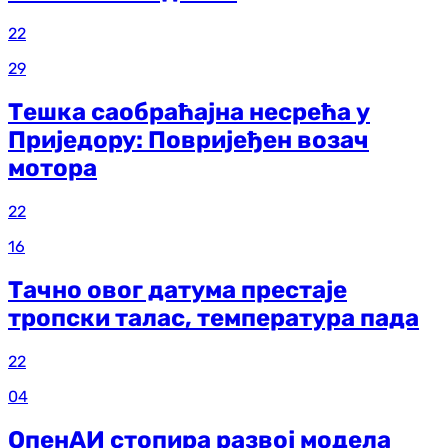
22
29
Тешка саобраћајна несрећа у
Приједору: Повријеђен возач
мотора
22
16
Тачно овог датума престаје
тропски талас, температура пада
22
04
ОпенАИ стопира развој модела