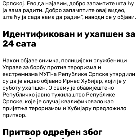
Српској. Ево да најавим, добро запамтите шта ћу
ја вама радити. Добро запамптите овај видео,
шта ћу ја сада вама да радим”, наводи се у објави.
Идентификован и ухапшен за
24 сата
Након објаве снимка, полицијски службеници
Управе за борбу против тероризма и
екстремизма МУП-а Републике Српске утврдили
су да је видео објавио Ирнес Хубијар, који је у
суботу ухапшен. О свему је обавијештено
Републичко јавно тужилаштво Републике
Српске, које је случај квалификовало као
пријетња тероризмом и Хубијару предложило
притвор.
Притвор одређен због