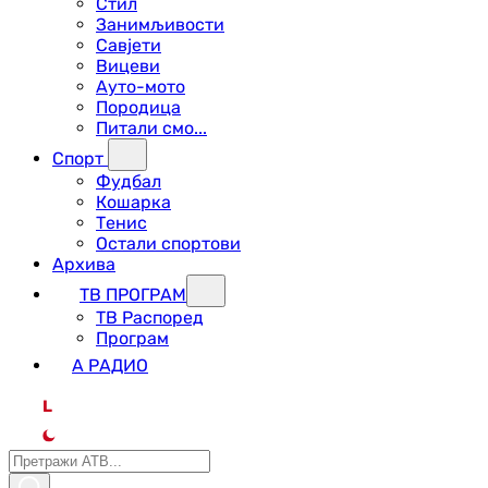
Стил
Занимљивости
Савјети
Вицеви
Ауто-мото
Породица
Питали смо...
Спорт
Фудбал
Кошарка
Тенис
Остали спортови
Архива
ТВ ПРОГРАМ
ТВ Распоред
Програм
А РАДИО
L