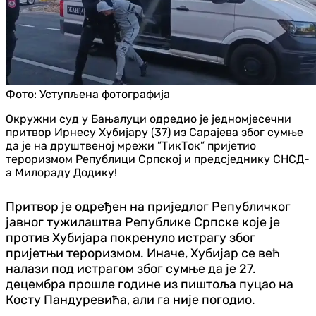
Фото:
Уступљена фотографија
Окружни суд у Бањалуци одредио је једномјесечни
притвор Ирнесу Хубијару (37) из Сарајева због сумње
да је на друштвеној мрежи ”ТикТок” пријетио
тероризмом Републици Српској и предсједнику СНСД-
а Милораду Додику!
Притвор је одређен на приједлог Републичког
јавног тужилаштва Републике Српске које је
против Хубијара покренуло истрагу због
пријетњи тероризмом. Иначе, Хубијар се већ
налази под истрагом због сумње да је 27.
децембра прошле године из пиштоља пуцао на
Косту Пандуревића, али га није погодио.