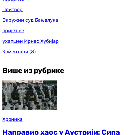
Притвор
Окружни суд Бањалука
пријетње
ухапшен Ирнес Хубијар
Коментари
(8)
Више из рубрике
Хроника
Направио хаос у Аустрији: Сипа