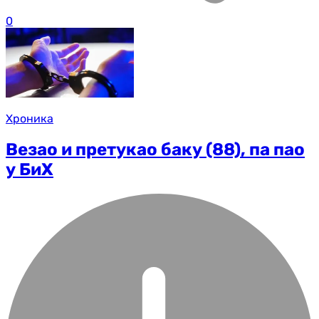
0
Хроника
Везао и претукао баку (88), па пао
у БиХ