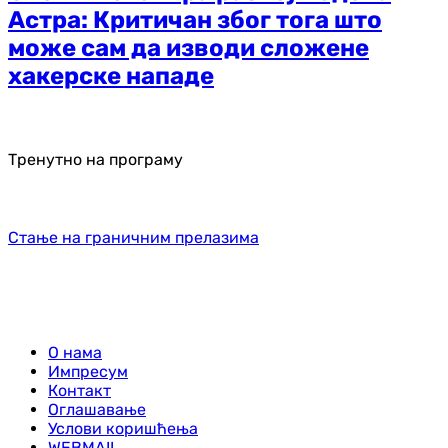
Астра: Критичан због тога што
може сам да изводи сложене
хакерске нападе
Тренутно на програму
Стање на граничним прелазима
О нама
Импресум
Контакт
Оглашавање
Услови коришћења
WEBMAIL