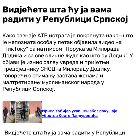
Видјећете шта ћу ја вама
радити у Републици Српској
Како сазнаје АТВ истрага је покренута након што
је непозната особа у петак објавила видео на
”ТикТоку” са натписом ”Порука за Милорада
Додика и за све сличне људе као што су Додик”. У
објави је изнио салву увреда и пријетњи
предсједнику СНСД-а Милораду Додику,
говорећи о отимању застава женама и
малтретирању муслиманског народа у
Републици Српској.
Хроника
Ирнес Хубијар ухапшен због покушаја
убиства Косте Пандуревића!
”Видјећете шта ћу ја вама радити у Републици