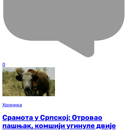
0
Хроника
Срамота у Српској: Отровао
пашњак, комшији угинуле двије