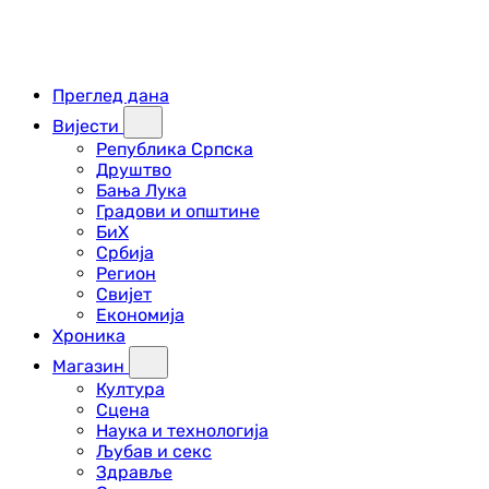
Преглед дана
Вијести
Република Српска
Друштво
Бања Лука
Градови и општине
БиХ
Србија
Регион
Свијет
Економија
Хроника
Магазин
Култура
Сцена
Наука и технологија
Љубав и секс
Здравље