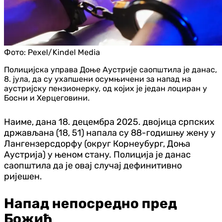
Фото:
Pexel/Kindel Media
Полицијска управа Доње Аустрије саопштила је данас,
8. јула, да су ухапшени осумњичени за напад на
аустријску пензионерку, од којих је један лоциран у
Босни и Херцеговини.
Наиме, дана 18. децембра 2025. двојица српских
држављана (18, 51) напала су 88-годишњу жену у
Лангензерсдорфу (округ Корнеубург, Доња
Аустрија) у њеном стану. Полиција је данас
саопштила да је овај случај дефинитивно
ријешен.
Напад непосредно пред
Божић