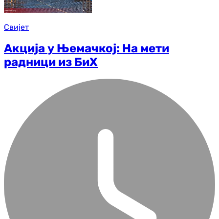
Свијет
Акција у Њемачкој: На мети
радници из БиХ