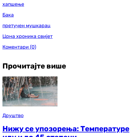
хапшење
Бака
претучен мушкарац
Црна хроника свијет
Коментари
(0)
Прочитајте више
Друштво
Нижу се упозорења: Температуре