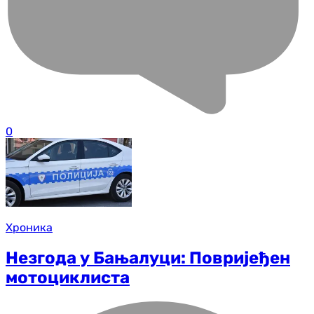
0
Хроника
Незгода у Бањалуци: Повријеђен
мотоциклиста