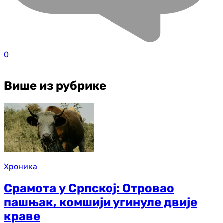
0
Више из рубрике
Хроника
Срамота у Српској: Отровао
пашњак, комшији угинуле двије
краве