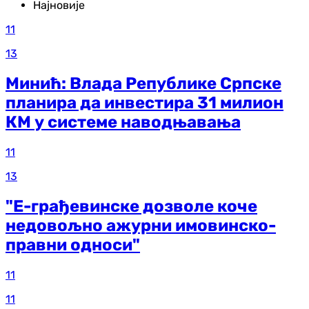
Најновије
11
13
Минић: Влада Републике Српске
планира да инвестира 31 милион
КМ у системе наводњавања
11
13
"Е-грађевинске дозволе коче
недовољно ажурни имовинско-
правни односи"
11
11