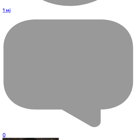
1 мј
0