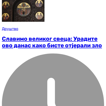
Друштво
Славимо великог свеца: Урадите
ово данас како бисте отјерали зло