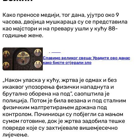
Како преносе медији, тог дана, ујутро око 9
часова, двојица мушкараца су се представила
као мајстори и на превару ушли у кућу 88-
годишње жене.
Друштво
Славимо великог свеца: Урадите ово данас
како бисте отјерали зло
„Након уласка у кућу, жртва је одмах и без
икаквог упозорења физички нападнута и
брутално оборена на под“, саопштила је
полиција. Потом је била везана и под сталним
физичким малтретирањем држана под
контролом. Починиоци су побјегли са мањом
сумом готовине, док је жртва задобила тешке
повреде које су захтијевале вишемјесечно
лијечење.