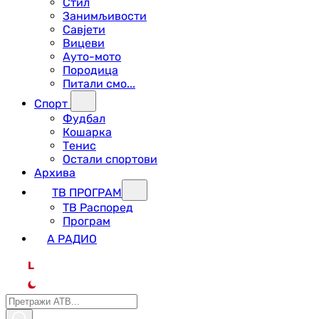
Стил
Занимљивости
Савјети
Вицеви
Ауто-мото
Породица
Питали смо...
Спорт
Фудбал
Кошарка
Тенис
Остали спортови
Архива
ТВ ПРОГРАМ
ТВ Распоред
Програм
А РАДИО
L