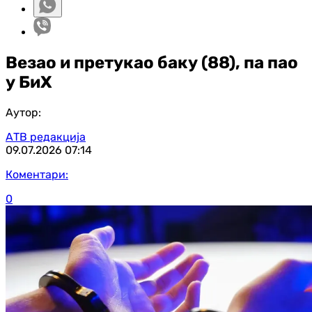
Везао и претукао баку (88), па пао
у БиХ
Аутор:
АТВ редакција
09.07.2026
07:14
Коментари:
0