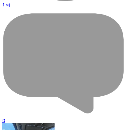
1 мј
0