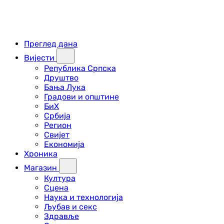
Преглед дана
Вијести
Република Српска
Друштво
Бања Лука
Градови и општине
БиХ
Србија
Регион
Свијет
Економија
Хроника
Магазин
Култура
Сцена
Наука и технологија
Љубав и секс
Здравље