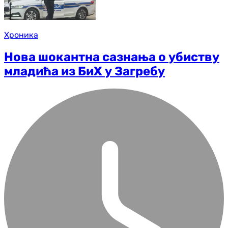
Хроника
Нова шокантна сазнања о убиству
младића из БиХ у Загребу