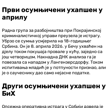
Први осумњичени ухапшен у
априлу
Радна група за разбојништва при Покрајинској
криминалистичкој управи преузела је истрагу.
Убрзо се сумња усмјерила на 18-годишњег
Србина. Он је 8. априла 2026. у Бечу ухваћен на
дјелу током покушаја провале у кућу, заједно са
још четворицом. Накнадна ДНК анализа га је
повезала са нападом у Лангензерсдорфу. Током
испитивања младић је у потпуности признао, али
је о саучеснику дао само нејасне податке.
Други осумњичени ухапшен у
БиХ
Опсежна оперативна истрага у Србији довела је