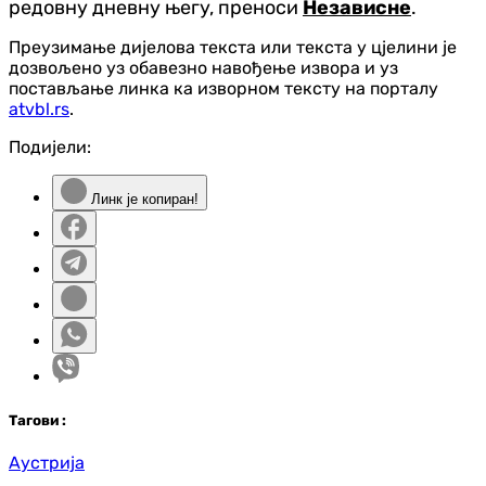
редовну дневну његу, преноси
Независне
.
Преузимање дијелова текста или текста у цјелини је
дозвољено уз обавезно навођење извора и уз
постављање линка ка изворном тексту на порталу
atvbl.rs
.
Подијели:
Линк је копиран!
Таг
ови
:
Аустрија