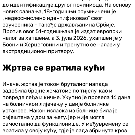
до идентификације другог починиоца. На основу
нових сазнања, 18-годишњи осумњичени је
„недвосмислено идентификовао“ свог
саучесника – такође држављанина Србије.
Против овог 51-годишњака је издат европски
налог за хапшење, а 3. јула 2026. ухапшен је у
Босни и Херцеговини и тренутно се налази у
екстрадиционом притвору.
Жртва се вратила кући
Иначе, жртва је током бруталног напада
задобила бројне хематоме по тијелу, као и
повреде леђа и кичме. Укупно је провела 16 дана
на болничком лијечењу у двије болничке
установе. Након изласка из болнице била је
смјештена у дом за његу, јер није могла
самостално да функционише. У међувремену се
вратила у своју кућу, гдје је сада збринута кроз