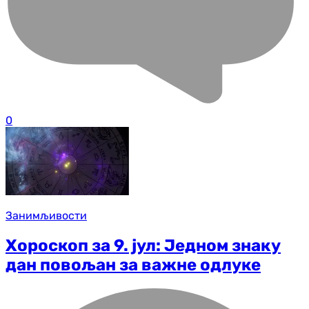
0
Занимљивости
Хороскоп за 9. јул: Једном знаку
дан повољан за важне одлуке