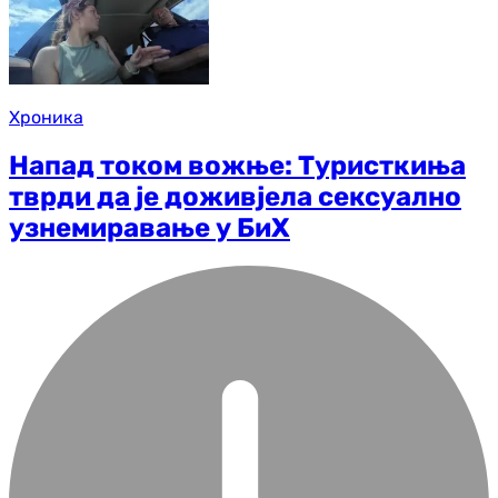
Хроника
Напад током вожње: Туристкиња
тврди да је доживјела сексуално
узнемиравање у БиХ