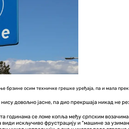
ење брзине осим техничке грешке уређаја, па и мала пре
нису довољно јасне, па дио прекршаја никад не ре
та годинама се ломе копља међу српским возачима
ма види искључиво фрустрацију и "машине за узима