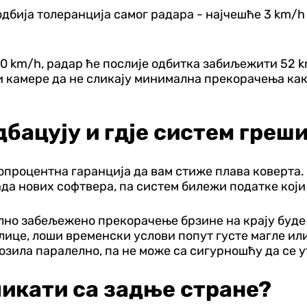
дбија толеранција самог радара - најчешће 3 km/h 
50 km/h, радар ће послије одбитка забиљежити 52 km
камере да не сликају минимална прекорачења како 
бацују и гдје систем греш
топроцентна гаранција да вам стиже плава коверта.
да нових софтвера, па систем билежи податке који 
ално забељежено прекорачење брзине на крају буде 
лице, лоши временски услови попут густе магле ил
озила паралелно, па не може са сигурношћу да се ут
ликати са задње стране?