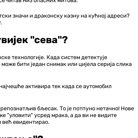
се читав низ опасних митова.
тски значи и драконску казну на кућној адреси?
.
вијек "сева"?
ке технологије. Када систем детектује
 може бити један снимак или цијела серија слика
 најчешће активира тек када се аутомобил
препознатљив бљесак. То је потпуно нетачно! Нове
е "уловити" усред мрака, а да ви не видите
ем већ евидентирао.