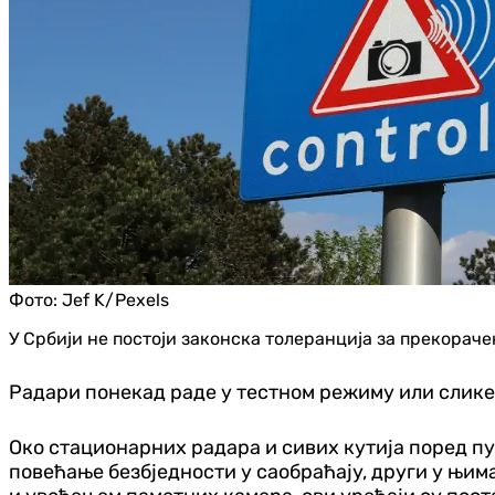
Фото:
Jef K/Pexels
У Србији не постоји законска толеранција за прекорач
Радари понекад раде у тестном режиму или слике 
Око стационарних радара и сивих кутија поред пу
повећање безбједности у саобраћају, други у њи