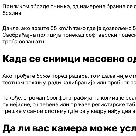
Приликом обраде снимка, од измерене брзине се о
брзине.
Дакле, ако возите 55 km/h тамо где је дозвољено 
Саобраћајна полиција понекад софтверски подеси 
треба ослањати.
Када се снимци масовно од
Ако прођете брже поред радара, то и даље није с
тестном режиму, ради калибрације или пробног ра
Такође, огроман број фотографија на којима је ре
су нејасне, оштећене или прљаве регистарске таб
грешке у самом систему гдје се у кадру нађу два в
Да ли вас камера може ус