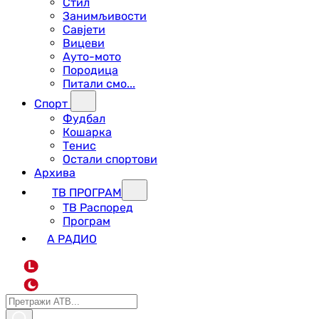
Стил
Занимљивости
Савјети
Вицеви
Ауто-мото
Породица
Питали смо...
Спорт
Фудбал
Кошарка
Тенис
Остали спортови
Архива
ТВ ПРОГРАМ
ТВ Распоред
Програм
А РАДИО
L