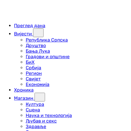
Преглед дана
Вијести
Република Српска
Друштво
Бања Лука
Градови и општине
БиХ
Србија
Регион
Свијет
Економија
Хроника
Магазин
Култура
Сцена
Наука и технологија
Љубав и секс
Здравље