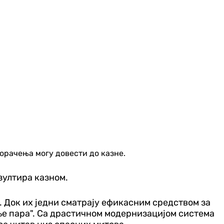
корачења могу довести до казне.
зултира казном.
. Док их једни сматрају ефикасним средством за
ње пара". Са драстичном модернизацијом система