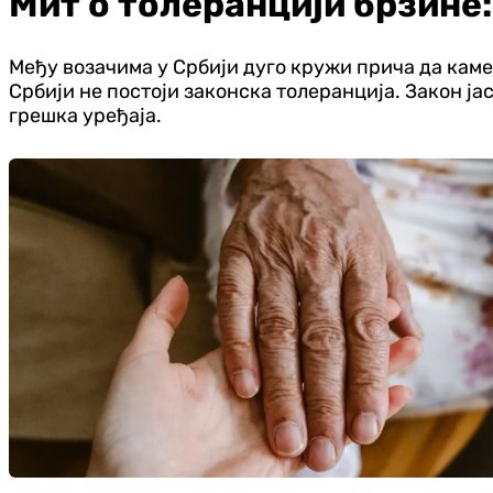
Мит о толеранцији брзине
Међу возачима у Србији дуго кружи прича да камер
Србији не постоји законска толеранција. Закон ја
грешка уређаја.