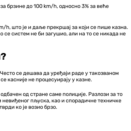
за брзине до 100 km/h, односно 3% за веће
/h, што је и даље прекршај за који се пише казна.
се систем не би загушио, али на то се никада не
и?
 Често се дешава да уређаји раде у такозваном
се касније не процесуирају у казне.
одбачен од стране саме полиције. Разлози за то
и невиђеног пљуска, као и спорадичне техничке
врди ко је возио брзо.