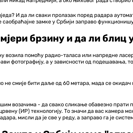
али никад напреднији, а око њиховог рада створио 
еда? И да ли сваки пролазак поред радара аутома
 саобраћајне замке у Србији заправо функционишу
мјери брзину и да ли блиц у
у возила помоћу радио-таласа или напредне ласерс
ви фотографију, а у зависности од подешавања, то
о не смије бити даље од 60 метара, мада се окидач
ашим возачима - да свако сликање обавезно прати 
вену (ИР) технологију. То значи да вас камера мож
дара, мисли да је све у реду, а заправо га је сист