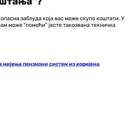
аштања"?
 опасна заблуда која вас може скупо коштати. У
 вам може "помоћи" јесте такозвана техничка
а мијења пензиони систем из коријена