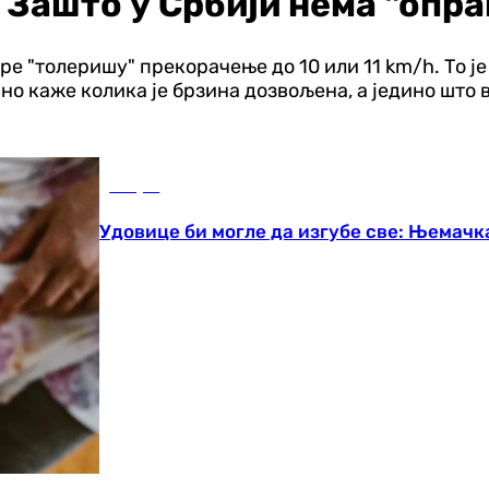
: Зашто у Србији нема "опр
е "толеришу" прекорачење до 10 или 11 km/h. То је
сно каже колика је брзина дозвољена, а једино што
Свијет
Удовице би могле да изгубе све: Њемачк