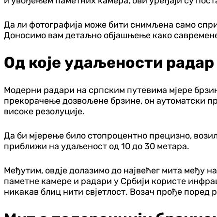
и увођењем паметних камера, ови уређаји су пост
Да ли фотографија може бити снимљена само сприј
Доносимо вам детаљно објашњење како савремене
Од које удаљености радар 
Модерни радари на српским путевима мјере брзин
прекорачење дозвољене брзине, он аутоматски пра
високе резолуције.
Да би мјерење било стопроцентно прецизно, возил
приближи на удаљеност од 10 до 30 метара.
Међутим, овдје долазимо до највећег мита међу н
паметне камере и радари у Србији користе инфрацр
никакав блиц нити свјетлост. Возач прође поред ра