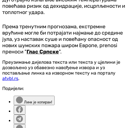
повећава ризик од дехидрације, исцрпљености и
топлотног удара.
Према тренутним прогнозама, екстремне
врућине могле би потрајати најмање до средине
јула, уз наставак суше и повећану опасност од
нових шумских пожара широм Европе, prenosi
преноси "
Глас Српске
".
Преузимање дијелова текста или текста у цјелини је
дозвољено уз обавезно навођење извора и уз
постављање линка ка изворном тексту на порталу
atvbl.rs
.
Подијели:
Линк је копиран!