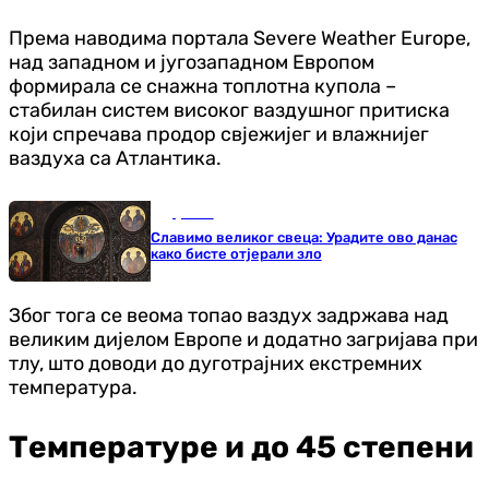
Према наводима портала Severe Weather Europe,
над западном и југозападном Европом
формирала се снажна топлотна купола –
стабилан систем високог ваздушног притиска
који спречава продор свјежијег и влажнијег
ваздуха са Атлантика.
Друштво
Славимо великог свеца: Урадите ово данас
како бисте отјерали зло
Због тога се веома топао ваздух задржава над
великим дијелом Европе и додатно загријава при
тлу, што доводи до дуготрајних екстремних
температура.
Температуре и до 45 степени