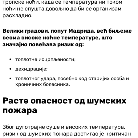
тропске ноћи, када се температура ни током
ноћи не спушта довољно да би се организам
расхладио.
Велики градови, попут Мадрида, већ биљеже
веома високе ноћне температуре, што
значајно повећава ризик од:
топлотне исцрпљености;
дехидрације;
топлотног удара, посебно код старијих особа и
хроничних болесника.
Расте опасност од шумских
пожара
Због дуготрајне суше и високих температура,
ризик од шумских пожара достигао је критичан