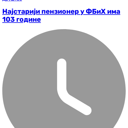
Најстарији пензионер у ФБиХ има
103 године