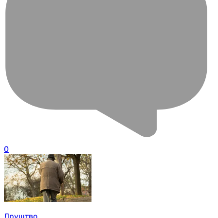
0
Друштво