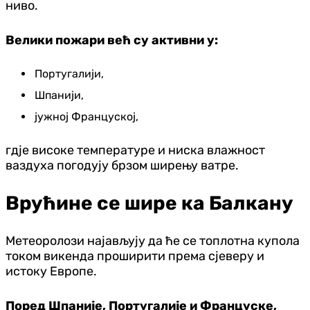
ниво.
Велики пожари већ су активни у:
Португалији,
Шпанији,
јужној Француској,
гдје високе температуре и ниска влажност
ваздуха погодују брзом ширењу ватре.
Врућине се шире ка Балкану
Метеоролози најављују да ће се топлотна купола
током викенда проширити према сјеверу и
истоку Европе.
Поред Шпаније, Португалије и Француске,