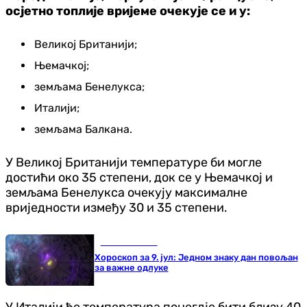
осјетно топлије вријеме очекује се и у:
Великој Британији;
Њемачкој;
земљама Бенелукса;
Италији;
земљама Балкана.
У Великој Британији температуре би могле
достићи око 35 степени, док се у Њемачкој и
земљама Бенелукса очекују максималне
вриједности између 30 и 35 степени.
Занимљивости
Хороскоп за 9. јул: Једном знаку дан повољан
за важне одлуке