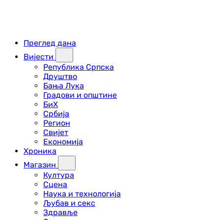
Преглед дана
Вијести
Република Српска
Друштво
Бања Лука
Градови и општине
БиХ
Србија
Регион
Свијет
Економија
Хроника
Магазин
Култура
Сцена
Наука и технологија
Љубав и секс
Здравље