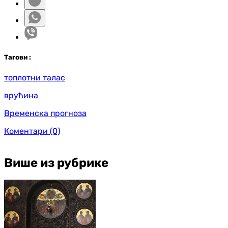
Таг
ови
:
топлотни талас
врућина
Временска прогноза
Коментари
(0)
Више из рубрике