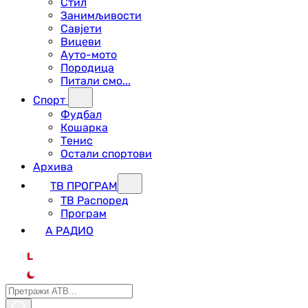
Стил
Занимљивости
Савјети
Вицеви
Ауто-мото
Породица
Питали смо...
Спорт
Фудбал
Кошарка
Тенис
Остали спортови
Архива
ТВ ПРОГРАМ
ТВ Распоред
Програм
А РАДИО
L