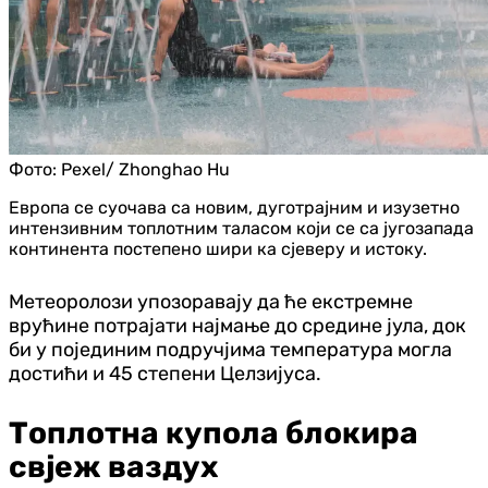
Фото:
Pexel/ Zhonghao Hu
Европа се суочава са новим, дуготрајним и изузетно
интензивним топлотним таласом који се са југозапада
континента постепено шири ка сјеверу и истоку.
Метеоролози упозоравају да ће екстремне
врућине потрајати најмање до средине јула, док
би у појединим подручјима температура могла
достићи и 45 степени Целзијуса.
Топлотна купола блокира
свјеж ваздух