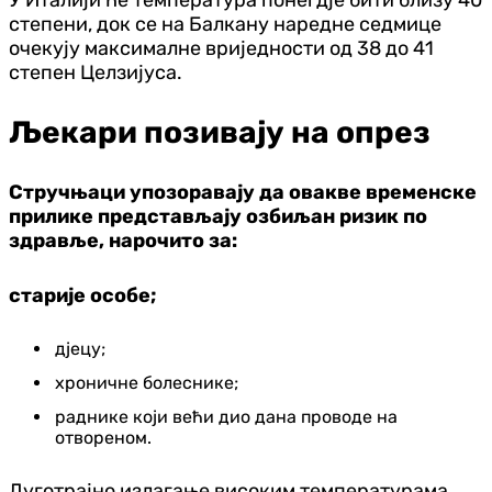
У Италији ће температура понегдје бити близу 40
степени, док се на Балкану наредне седмице
очекују максималне вриједности од 38 до 41
степен Целзијуса.
Љекари позивају на опрез
Стручњаци упозоравају да овакве временске
прилике представљају озбиљан ризик по
здравље, нарочито за:
старије особе;
дјецу;
хроничне болеснике;
раднике који већи дио дана проводе на
отвореном.
Дуготрајно излагање високим температурама