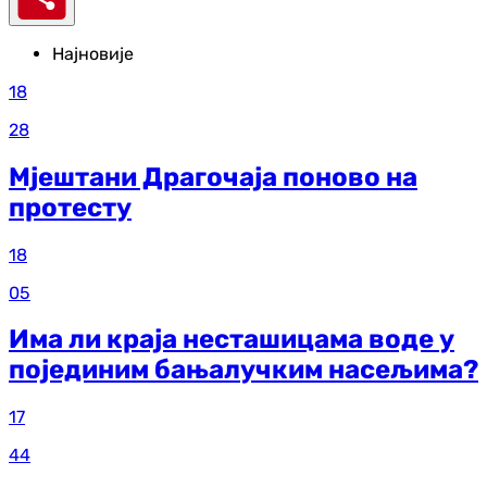
Најновије
18
28
Мјештани Драгочаја поново на
протесту
18
05
Има ли краја несташицама воде у
појединим бањалучким насељима?
17
44