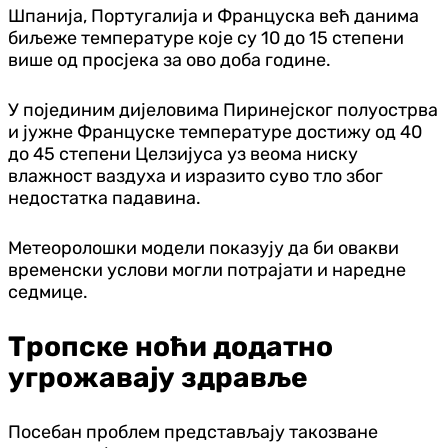
Шпанија, Португалија и Француска већ данима
биљеже температуре које су 10 до 15 степени
више од просјека за ово доба године.
У појединим дијеловима Пиринејског полуострва
и јужне Француске температуре достижу од 40
до 45 степени Целзијуса уз веома ниску
влажност ваздуха и изразито суво тло због
недостатка падавина.
Метеоролошки модели показују да би овакви
временски услови могли потрајати и наредне
седмице.
Тропске ноћи додатно
угрожавају здравље
Посебан проблем представљају такозване