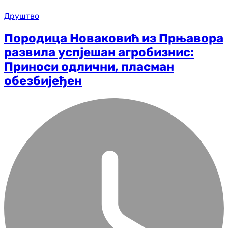
Друштво
Породица Новаковић из Прњавора
развила успјешан агробизнис:
Приноси одлични, пласман
обезбијеђен