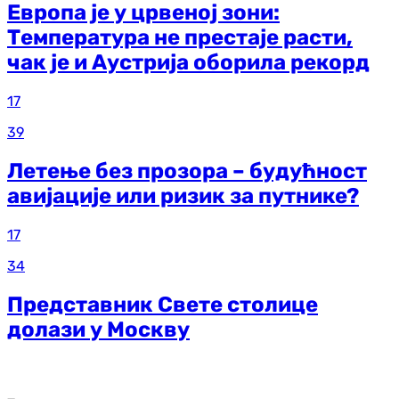
Европа је у црвеној зони:
Температура не престаје расти,
чак је и Аустрија оборила рекорд
17
39
Летење без прозора – будућност
авијације или ризик за путнике?
17
34
Представник Свете столице
долази у Москву