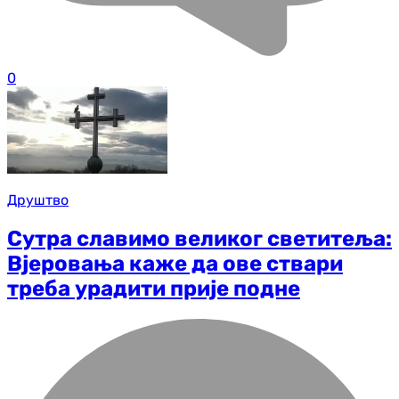
0
Друштво
Сутра славимо великог светитеља:
Вјеровања каже да ове ствари
треба урадити прије подне