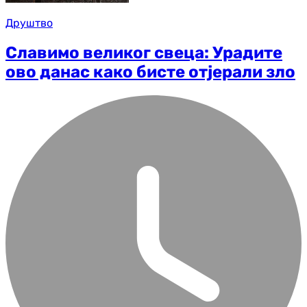
Друштво
Славимо великог свеца: Урадите
ово данас како бисте отјерали зло