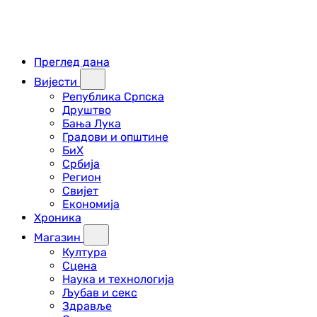
Преглед дана
Вијести
Република Српска
Друштво
Бања Лука
Градови и општине
БиХ
Србија
Регион
Свијет
Економија
Хроника
Магазин
Култура
Сцена
Наука и технологија
Љубав и секс
Здравље