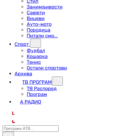
Стил
Занимљивости
Савјети
Вицеви
Ауто-мото
Породица
Питали смо...
Спорт
Фудбал
Кошарка
Тенис
Остали спортови
Архива
ТВ ПРОГРАМ
ТВ Распоред
Програм
А РАДИО
L