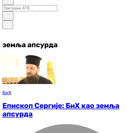
земља апсурда
БиХ
Епископ Сергије: БиХ као земља
апсурда