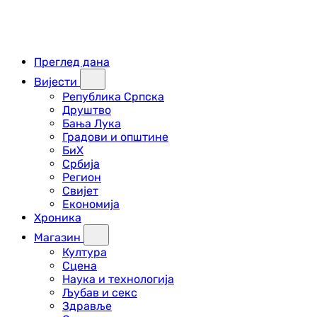
Преглед дана
Вијести
Република Српска
Друштво
Бања Лука
Градови и општине
БиХ
Србија
Регион
Свијет
Економија
Хроника
Магазин
Култура
Сцена
Наука и технологија
Љубав и секс
Здравље