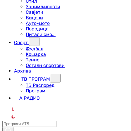
Стил
Занимљивости
Савјети
Вицеви
Ауто-мото
Породица
Питали смо...
Спорт
Фудбал
Кошарка
Тенис
Остали спортови
Архива
ТВ ПРОГРАМ
ТВ Распоред
Програм
А РАДИО
L