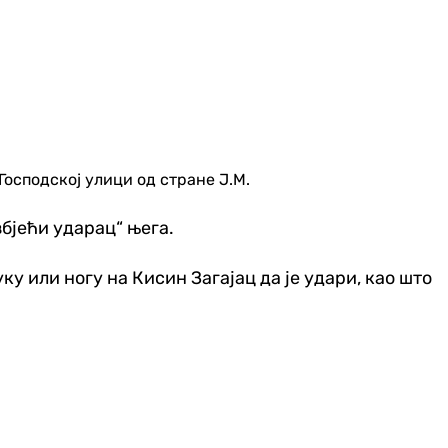
Господској улици од стране Ј.М.
избјећи ударац“ њега.
уку или ногу на Кисин Загајац да је удари, као што