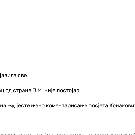
јавила све.
ц од стране Ј.М. није постојао.
 на њу, јесте њено коментарисање посјета Конакови