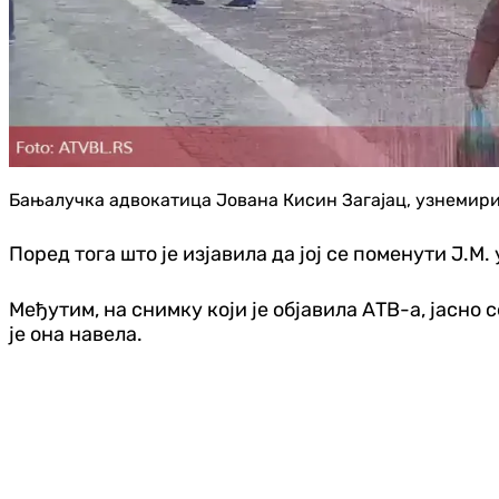
Бањалучка адвокатица Јована Кисин Загајац, узнемирила
Поред тога што је изјавила да јој се поменути Ј.М. 
Међутим, на снимку који је објавила АТВ-а, јасно с
је она навела.