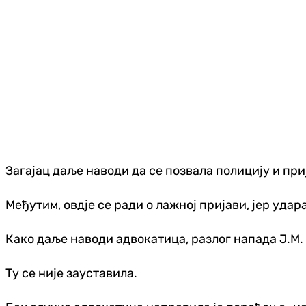
Загајац даље наводи да се позвала полицију и при
Међутим, овдје се ради о лажној пријави, јер удара
Како даље наводи адвокатица, разлог напада Ј.М.
Ту се није зауставила.