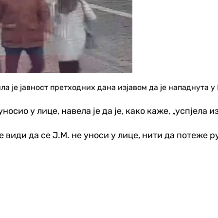
 је јавност претходних дана изјавом да је нападнута у 
уносио у лице, навела је да је, како каже, „успјела 
е види да се Ј.М. не уноси у лице, нити да потеже р