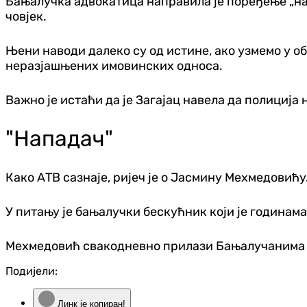
Бањалучка адвокатица направила је поређење „напа
човјек.
Њени наводи далеко су од истине, ако узмемо у обзи
неразјашњених имовинских односа.
Важно је истаћи да је Загајац навела да полиција 
"Нападач"
Како АТВ сазнаје, ријеч је о Јасмину Мехмедовићу
У питању је бањалучки бескућник који је годинама
Мехмедовић свакодневно прилази Бањалучанима 
Подијели:
Линк је копиран!