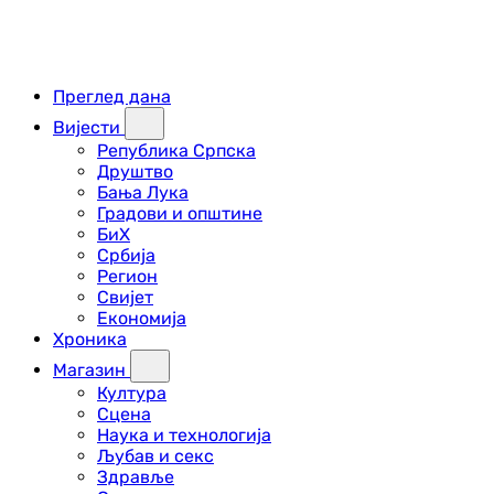
Преглед дана
Вијести
Република Српска
Друштво
Бања Лука
Градови и општине
БиХ
Србија
Регион
Свијет
Економија
Хроника
Магазин
Култура
Сцена
Наука и технологија
Љубав и секс
Здравље