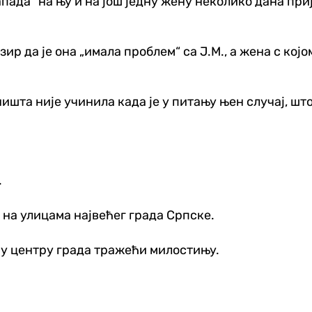
да“ на њу и на још једну жену неколико дана прије
р да је она „имала проблем“ са Ј.М., а жена с којом
ништа није учинила када је у питању њен случај, што
.
 на улицама највећег града Српске.
у центру града тражећи милостињу.