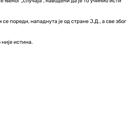
 њеног „случаја“, наводећи да је то учинио исти
 се пореди, нападнута је од стране Ј.Д., а све због
 није истина.