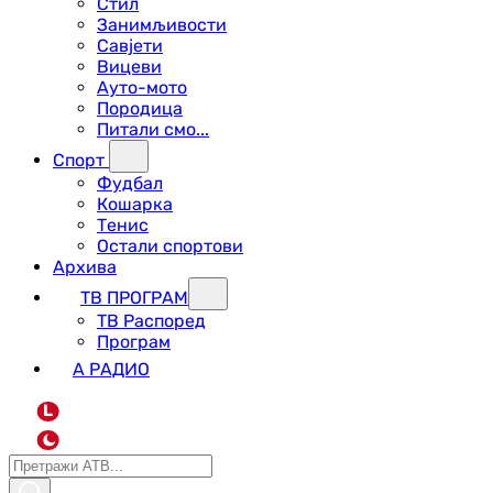
Стил
Занимљивости
Савјети
Вицеви
Ауто-мото
Породица
Питали смо...
Спорт
Фудбал
Кошарка
Тенис
Остали спортови
Архива
ТВ ПРОГРАМ
ТВ Распоред
Програм
А РАДИО
L