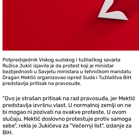
Potpredsjednik Viskog sudskog i tužilačkog savjeta
Ružica Jukić izjavila je da protest koji je ministar
bezbjednosti u Savjetu ministara u tehničkom mandatu
Dragan Mektić organizovao ispred Suda i Tužilaštva BiH
predstavlja pritisak na pravosuđe.
"Ovo je strašan pritisak na rad pravosuđa, jer Mektić
predstavlja izvršnu vlast. U normalnoj zemlji on ne
bi mogao ni pozivati na ovakve proteste. U ovom
slučaju, Mektić doslovno protestuje protiv samoga
sebe", rekla je Jukićeva za "Večernji list", izdanje za
BiH.