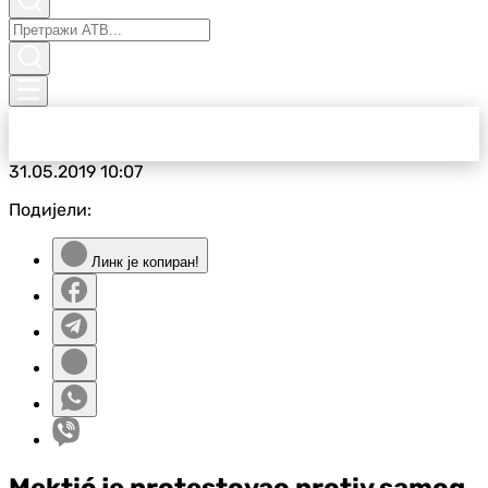
31.05.2019
10:07
Подијели:
Линк је копиран!
Mektić je protestovao protiv samog