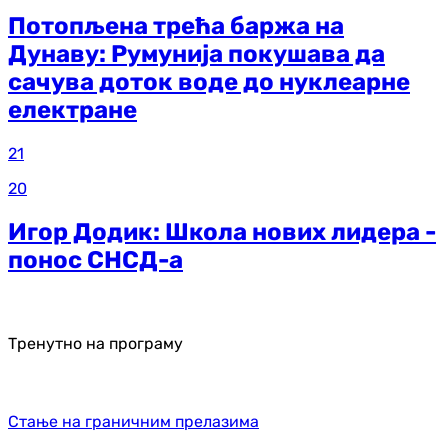
Потопљена трећа баржа на
Дунаву: Румунија покушава да
сачува доток воде до нуклеарне
електране
21
20
Игор Додик: Школа нових лидера -
понос СНСД-а
Тренутно на програму
Стање на граничним прелазима