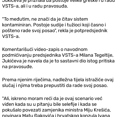
Jukićeva je priznala da postoje velike greške i u radu
VSTS-a, ali i u radu pravosuđa.
"To međutim, ne znači da je čitav sistem
kontaminiran. Postoje sudije i tužioci koji časno i
pošteno rade svoj posao", rekla je potpredsjednik
VSTS-a.
Komentarišući video-zapis o navodnom
podmićivanju predsjednika VSTS-a Milana Tegeltije,
Jukićeva je navela da je to sastavni dio istog pritiska
na pravosuđe.
Prema njenim riječima, nadležna tijela istražiće ovaj
slučaj i njima treba prepustiti da rade svoj posao.
"Ali, iskreno moram reći da je ovaj scenario već
viđen kada su u pitanju bile selefije i kada se
pokušalo povezati zamjenika ministra Miju Krešića,
novinara Matu Đakovića i hrvatskog konzula Ivana