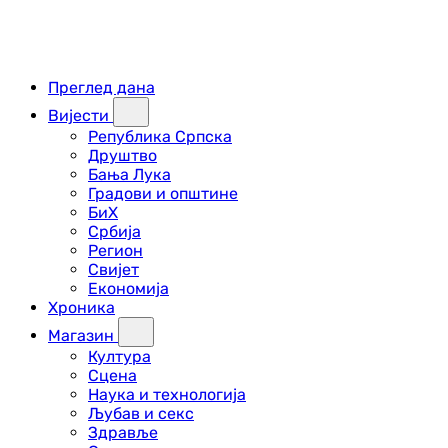
Преглед дана
Вијести
Република Српска
Друштво
Бања Лука
Градови и општине
БиХ
Србија
Регион
Свијет
Економија
Хроника
Магазин
Култура
Сцена
Наука и технологија
Љубав и секс
Здравље