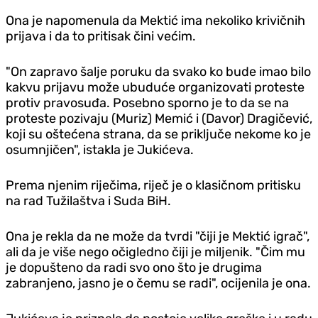
Ona je napomenula da Mektić ima nekoliko krivičnih
prijava i da to pritisak čini većim.
"On zapravo šalje poruku da svako ko bude imao bilo
kakvu prijavu može ubuduće organizovati proteste
protiv pravosuđa. Posebno sporno je to da se na
proteste pozivaju (Muriz) Memić i (Davor) Dragičević,
koji su oštećena strana, da se priključe nekome ko je
osumnjičen", istakla je Jukićeva.
Prema njenim riječima, riječ je o klasičnom pritisku
na rad Tužilaštva i Suda BiH.
Ona je rekla da ne može da tvrdi "čiji je Mektić igrač",
ali da je više nego očigledno čiji je miljenik. "Čim mu
je dopušteno da radi svo ono što je drugima
zabranjeno, jasno je o čemu se radi", ocijenila je ona.