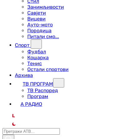
Стил
Занимљивости
Савјети
Вицеви
Ауто-мото
Породица
Питали смо...
Спорт
Фудбал
Кошарка
Тенис
Остали спортови
Архива
ТВ ПРОГРАМ
ТВ Распоред
Програм
А РАДИО
L