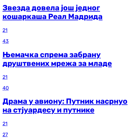
Звезда довела још једног
кошаркаша Реал Мадрида
21
43
Њемачка спрема забрану
друштвених мрежа за младе
21
40
Драма у авиону: Путник насрнуо
на стјуардесу и путнике
21
27