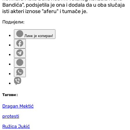
Bandića", podsjetila je ona i dodala da u oba slučaja
isti akteri iznose "aferu" i tumače je.
Подијели:
Линк је копиран!
Таг
ови
:
Dragan Mektić
protesti
Ružica Jukić