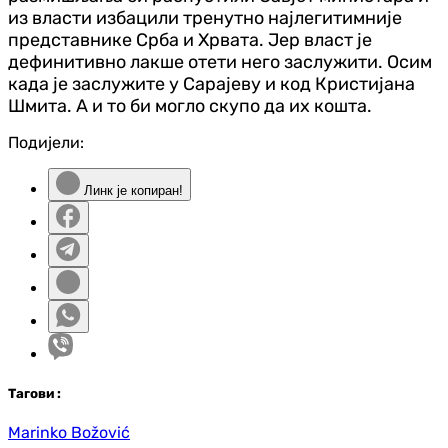
из власти избацили тренутно најлегитимније
представнике Срба и Хрвата. Јер власт је
дефинитивно лакше отети него заслужити. Осим
када је заслужите у Сарајеву и код Кристијана
Шмита. А и то би могло скупо да их кошта.
Подијели:
Линк је копиран!
Таг
ови
:
Marinko Božović