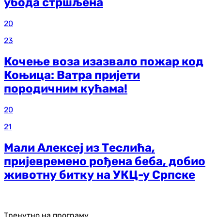
убода стршљена
20
23
Кочење воза изазвало пожар код
Коњица: Ватра пријети
породичним кућама!
20
21
Мали Алексеј из Теслића,
пријевремено рођена беба, добио
животну битку на УКЦ-у Српске
Тренутно на програму