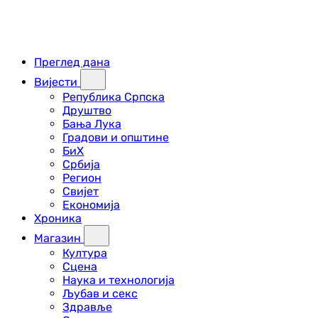
Преглед дана
Вијести
Република Српска
Друштво
Бања Лука
Градови и општине
БиХ
Србија
Регион
Свијет
Економија
Хроника
Магазин
Култура
Сцена
Наука и технологија
Љубав и секс
Здравље