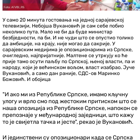
У само 20 минута гостовања на једној сарајевској
телевизији, Небојша Вукановић је сам себе побио
неколико пута. Мало не би да буде министар
безбједности, па би. И не чуди што се опустио толико
да амбиције, на крају, није могао да сакрије. У
сарајевским медијима је опозиционарима из Српске,
очигледно, најпријатније. Малтене се утркују ко ће
прије тамо осути паљбу по Српској, њеној власти, па и
народу, који је већинском вољом, власт изабрао. Јуче
Вукановић, а само дан раније, СДС-ов Маринко
Божовић. И обојица
"И ако ми из Републике Српске, имамо кључну
улогу и врло смо под жестоким притиском што се
наша опозиција из Републике Српске, напокон се
препознаје у међународној заједници, што кажу
то је свијетла тачка и јесте", рекао је Вукановић.
И јединствени су опозиционари када се Српска