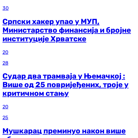
30
Српски хакер упао у МУП,
Министарство финансија и бројне
институције Хрватске
20
28
Судар два трамваја у Њемачкој :
Више од 25 повријеђених, троје у
критичном стању
20
25
Мушкарац преминуо након више