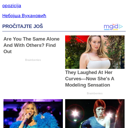
opozicija
Небојша Вукановић