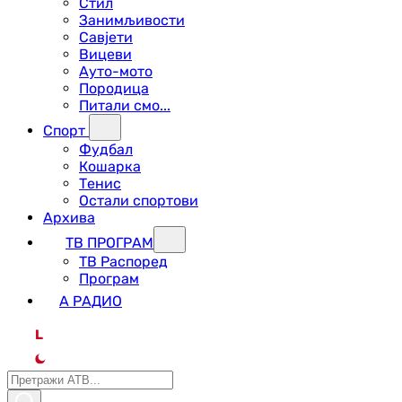
Стил
Занимљивости
Савјети
Вицеви
Ауто-мото
Породица
Питали смо...
Спорт
Фудбал
Кошарка
Тенис
Остали спортови
Архива
ТВ ПРОГРАМ
ТВ Распоред
Програм
А РАДИО
L