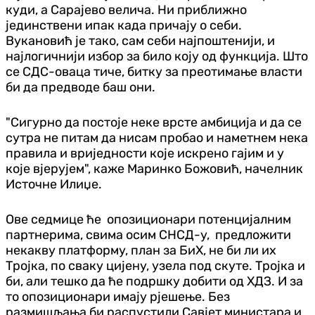
куди, а Сарајево велича. Ни приближно
јединствени ипак када причају о себи.
Вукановић је тако, сам себи најпоштенији, и
најлогичнији избор за било коју од функција. Што
се СДС-оваца тиче, битку за преотимање власти
би да предводе баш они.
"Сигурно да постоје неке врсте амбиција и да се
сутра не питам да нисам пробао и наметнем нека
правила и вриједности које искрено гајим и у
које вјерујем", каже Маринко Божовић, начелник
Источне Илиџе.
Ове седмице ће опозиционари потенцијалним
партнерима, свима осим СНСД-у, предложити
некакву платформу, план за БиХ, не би ли их
Тројка, по сваку цијену, узела под скуте. Тројка и
би, али тешко да ће подршку добити од ХДЗ. И за
то опозиционари имају рјешење. Без
размишљања би распустили Савјет министара и