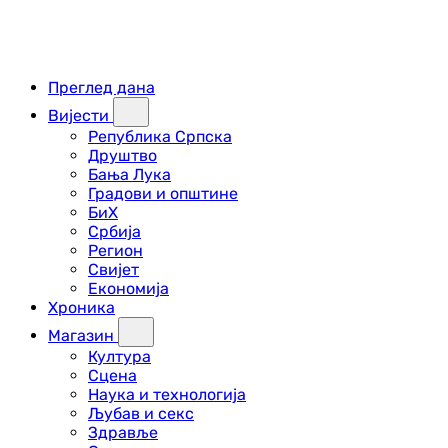
Преглед дана
Вијести
Република Српска
Друштво
Бања Лука
Градови и општине
БиХ
Србија
Регион
Свијет
Економија
Хроника
Магазин
Култура
Сцена
Наука и технологија
Љубав и секс
Здравље