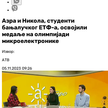
Азра и Никола, студенти
бањалучког ЕТФ-а, освојили
медаље на олимпијади
микроелектронике
Извор:
АТВ
05.11.2023
09:26