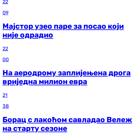
22
09
Мајстор узео паре за посао који
није одрадио
22
00
На аеродрому заплијењена дрога
вриједна милион евра
21
38
Борац с лакоћом савладао Вележ
на старту сезоне