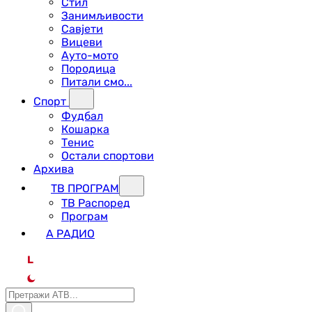
Стил
Занимљивости
Савјети
Вицеви
Ауто-мото
Породица
Питали смо...
Спорт
Фудбал
Кошарка
Тенис
Остали спортови
Архива
ТВ ПРОГРАМ
ТВ Распоред
Програм
А РАДИО
L