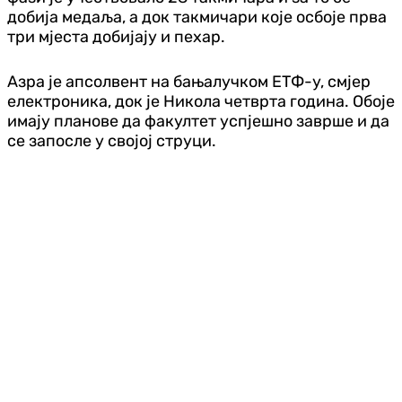
добија медаља, а док такмичари које осбоје прва
три мјеста добијају и пехар.
Азра је апсолвент на бањалучком ЕТФ-у, смјер
електроника, док је Никола четврта година. Обоје
имају планове да факултет успјешно заврше и да
се запосле у својој струци.