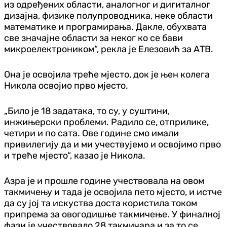
из одређених области, аналогног и дигиталног
дизајна, физике полупроводника, неке области
математике и програмирања. Дакле, обухвата
све значајне области за неког ко се бави
микроелектроником“, рекла је Елезовић за АТВ.
Она је освојила треће мјесто, док је њен колега
Никола освојио прво мјесто.
„Било је 18 задатака, то су, у суштини,
инжињерски проблеми. Радило се, отприлике,
четири и по сата. Ове године смо имали
привилегију да и ми учествујемо и освојимо прво
и треће мјесто“, казао је Никола.
Азра је и прошле године учествовала на овом
такмичењу и тада је освојила пето мјесто, и истче
да су јој та искуства доста користила током
припрема за овогодишње такмичење. У финалној
фази је учествовало 28 такмичара и за то се