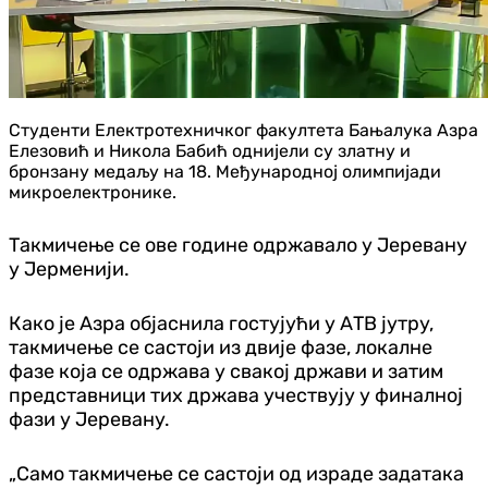
Студенти Електротехничког факултета Бањалука Азра
Елезовић и Никола Бабић однијели су златну и
бронзану медаљу на 18. Међународној олимпијади
микроелектронике.
Такмичење се ове године одржавало у Јеревану
у Јерменији.
Како је Азра објаснила гостујући у АТВ јутру,
такмичење се састоји из двије фазе, локалне
фазе која се одржава у свакој држави и затим
представници тих држава учествују у финалној
фази у Јеревану.
„Само такмичење се састоји од израде задатака