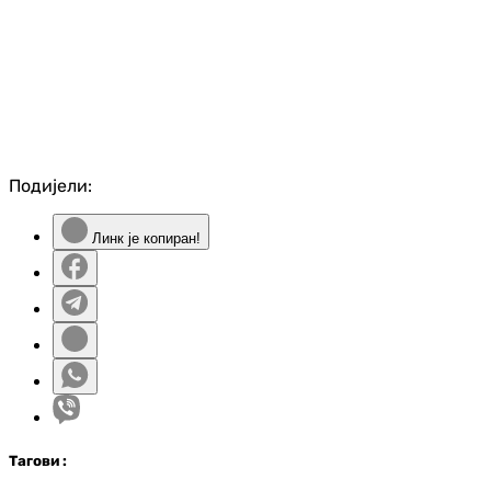
Подијели:
Линк је копиран!
Таг
ови
: