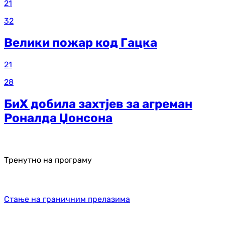
21
32
Велики пожар код Гацка
21
28
БиХ добила захтјев за агреман
Роналда Џонсона
Тренутно на програму
Стање на граничним прелазима