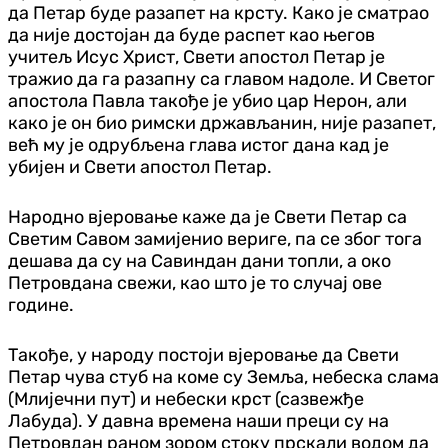
да Петар буде разапет на крсту. Како је сматрао
да није достојан да буде распет као његов
учитељ Исус Христ, Свети апостол Петар је
тражио да га разапну са главом надоле. И Светог
апостола Павла такође је убио цар Нерон, али
како је он био римски држављанин, није разапет,
већ му је одрубљена глава истог дана кад је
убијен и Свети апостол Петар.
Народно вјеровање каже да је Свети Петар са
Светим Савом замијенио вериге, па се због тога
дешава да су на Савиндан дани топли, а око
Петровдана свежи, као што је то случај ове
године.
Такође, у народу постоји вјеровање да Свети
Петар чува стуб на коме су Земља, небеска слама
(Млијечни пут) и небески крст (сазвежђе
Лабуда). У давна времена наши преци су на
Петровдан раном зором стоку прскали водом да