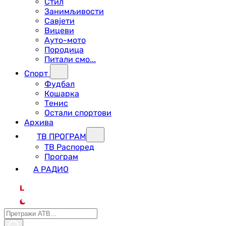
Стил
Занимљивости
Савјети
Вицеви
Ауто-мото
Породица
Питали смо...
Спорт
Фудбал
Кошарка
Тенис
Остали спортови
Архива
ТВ ПРОГРАМ
ТВ Распоред
Програм
А РАДИО
L