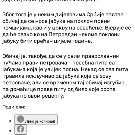
Због тога је у неким дијеловима Србије опстао
обичај да се носе јабуке на поклон првим
комшијама, као и у цркву на освећење. Вјерује се
да ће свако ко на Петровдан некоме поклони
јабуку бити срећан цијеле године.
Обичај је, такође, да се у свим православним
кућама прави петровача - посебна пита са
јабукама која је увијек посна. Некад се ова пита
правила искључиво од јабука које се зову
петроваче, али се временом тај обичај изгубио,
па домаћице праве питу од било које сорте
јабука по овом рецепту.
Подијели:
Линк је копиран!