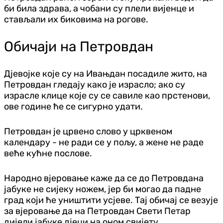
би била здрава, а чобани су плели вијенце и
стављали их биковима на рогове.
Обичаји на Петровдан
Дјевојке које су на Ивањдан посадиле жито, на
Петровдан гледају како је израсло; ако су
израсле клице које су се савиле као прстенови,
ове године ће се сигурно удати.
Петровдан је црвено слово у црквеном
календару - не ради се у пољу, а жене не раде
веће кућне послове.
Народно вјеровање каже да се до Петровдана
јабуке не сијеку ножем, јер би могао да падне
град који ће уништити усјеве. Тај обичај се везује
за вјеровање да на Петровдан Свети Петар
дијели јабуке дјеци на оном свијету.