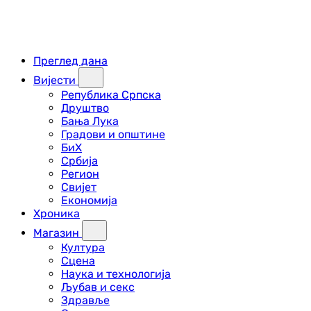
Преглед дана
Вијести
Република Српска
Друштво
Бања Лука
Градови и општине
БиХ
Србија
Регион
Свијет
Економија
Хроника
Магазин
Култура
Сцена
Наука и технологија
Љубав и секс
Здравље