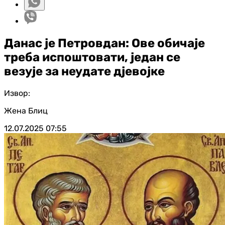
Данас је Петровдан: Ове обичаје
треба испоштовати, један се
везује за неудате дјевојке
Извор:
Жена Блиц
12.07.2025
07:55