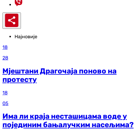
Најновије
18
28
Мјештани Драгочаја поново на
протесту
18
05
Има ли краја несташицама воде у
појединим бањалучким насељима?