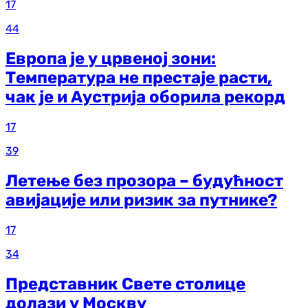
17
44
Европа је у црвеној зони:
Температура не престаје расти,
чак је и Аустрија оборила рекорд
17
39
Летење без прозора – будућност
авијације или ризик за путнике?
17
34
Представник Свете столице
долази у Москву