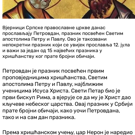
Вјерници Српске православне цркве данас
прослављају Петровдан, празник посвећен Светим
апостолима Петру и Павлу. Ово је такозвани
непокретни празник који се увијек прославља 12. јула
и важи за један од 15 највећих празника у
хришћанству ког прате бројни обичаји.
Петровдан је празник посвећен првим
проповједницима хришћанства, Светим
апостолима Петру и Павлу, најближим
ученицима Исуса Христа. Свети Петар био је
први бискуп Рима, а вјерује се да му је Христ дао
кључеве небеског царства. Овај празник у Србији
прате бројни обичаји, како уочи Петровдана,
тако и на сам дан празника.
Према хришћанском учењу, цар Нерон је наредио