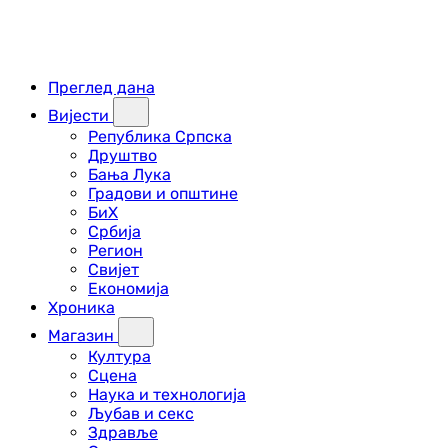
Преглед дана
Вијести
Република Српска
Друштво
Бања Лука
Градови и општине
БиХ
Србија
Регион
Свијет
Економија
Хроника
Магазин
Култура
Сцена
Наука и технологија
Љубав и секс
Здравље