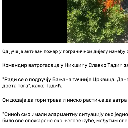
Од јуче је активан пожар у пограничном дијелу између
Командир ватрогасаца у Никшићу Славко Тадић за
"Ради се о подручју Бањана тачније Црквица. Дан
доста тога", каже Тадић.
Он додаје да гори трава и ниско растиње да ватра
"Синоћ смо имали алармантну ситуацију око једног
било све опожарено око његове куће, међутим све ј