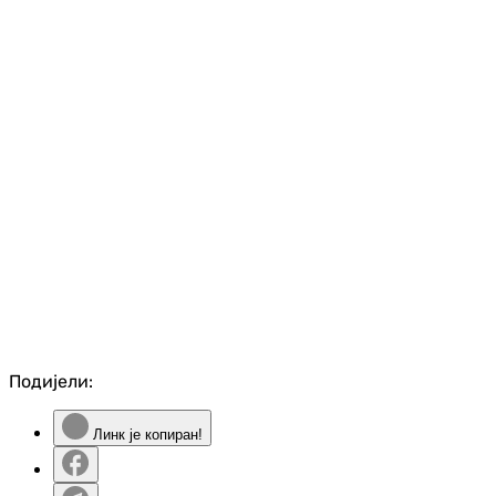
Подијели:
Линк је копиран!