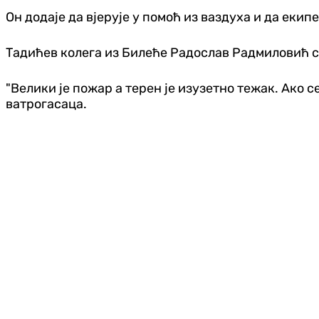
Он додаје да вјерује у помоћ из ваздуха и да екипе
Тадићев колега из Билеће Радослав Радмиловић ст
"Велики је пожар а терен је изузетно тежак. Ако
ватрогасаца.