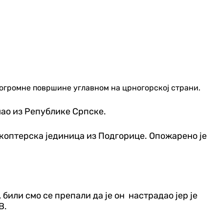
 огромне површине углавном на црногорској страни.
шао из Републике Српске.
икоптерска јединица из Подгорице. Опожарено је
били смо се препали да је он настрадао јер је
В.