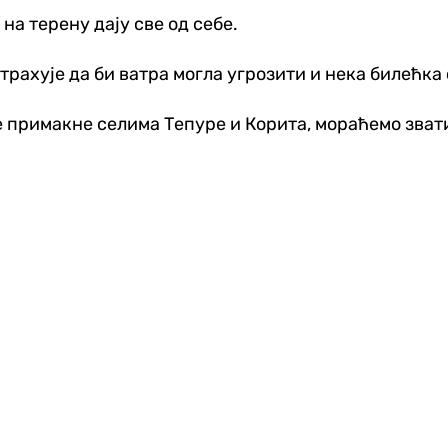
 на терену дају све од себе.
рахује да би ватра могла угрозити и нека билећка 
 се примакне селима Тепуре и Корита, мораћемо зва