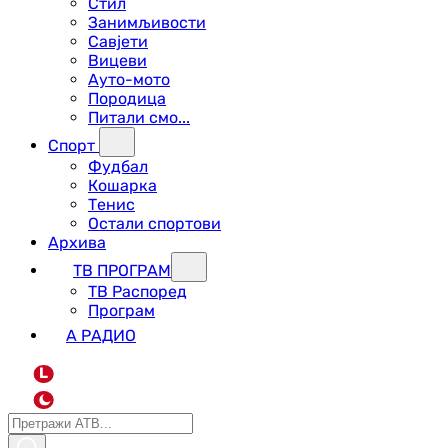
Стил
Занимљивости
Савјети
Вицеви
Ауто-мото
Породица
Питали смо...
Спорт
Фудбал
Кошарка
Тенис
Остали спортови
Архива
ТВ ПРОГРАМ
ТВ Распоред
Програм
А РАДИО
L