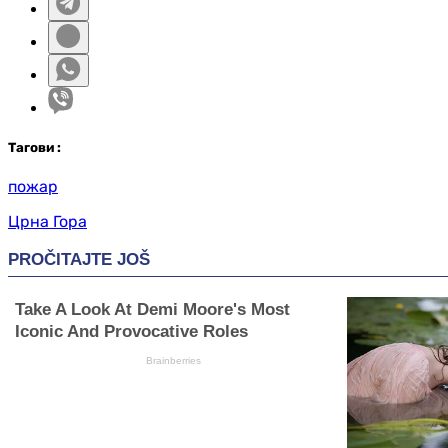
Таг
ови
:
пожар
Црна Гора