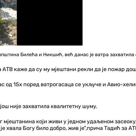
 општина Билећа и Никшић, већ данас је ватра захватила
 АТВ каже да су му мјештани рекли да је пожар до
ас од 15х поред ватрогасаца се укључе и Авио-хел
 још није захватила квалитетну шуму.
 мјештанина који живи у једном удаљеном засеоку, 
е хвала Богу било добро, жив је",прича Тадић за АТ