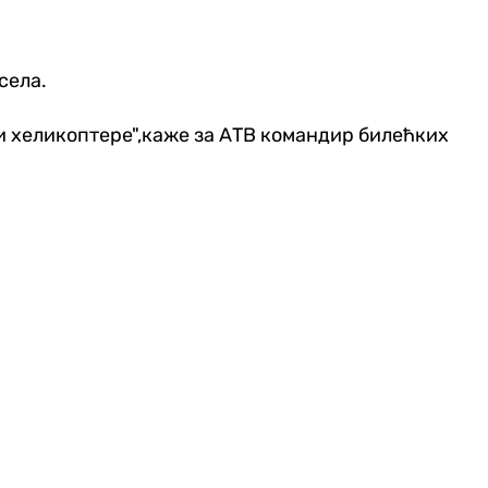
села.
ти хеликоптере",каже за АТВ командир билећких