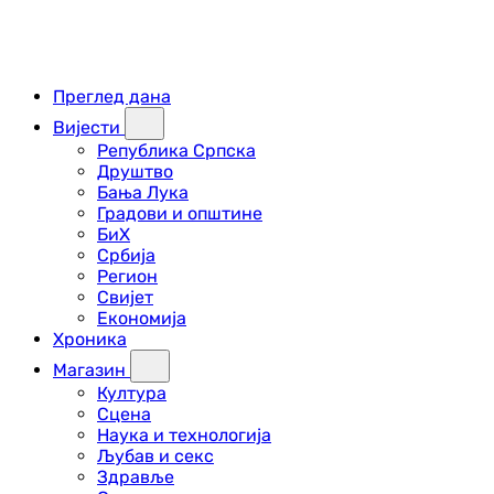
Преглед дана
Вијести
Република Српска
Друштво
Бања Лука
Градови и општине
БиХ
Србија
Регион
Свијет
Економија
Хроника
Магазин
Култура
Сцена
Наука и технологија
Љубав и секс
Здравље