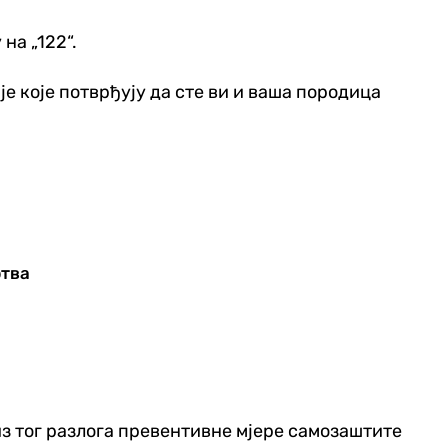
на „122“.
е које потврђују да сте ви и ваша породица
ртва
из тог разлога превентивне мјере самозаштите