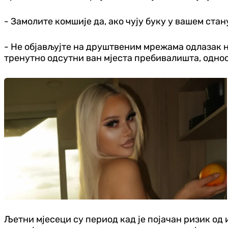
- Замолите комшије да, ако чују буку у вашем стан
- Не објављујте на друштвеним мрежама одлазак н
тренутно одсутни ван мјеста пребивалишта, одно
Љетни мјесеци су период кад је појачан ризик од