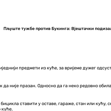
Пљуште тужбе против Букинга: Вјештачки подизал
иједнији предмети из куће, за вријеме дужег одсус
ак да није празан. Односно да га неко редовно обила
 бицикла ставити у оставе, гараже, стан или кућу, 
о куће.