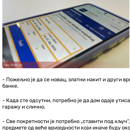
- Пожељно је да се новац, златни накит и други вр
банке.
- Када сте одсутни, потребно је да дом одаје утис
гаражу и слично.
- Све покретности је потребно „ставити под кључ“,
предмете од веће вриједности који иначе буду ок