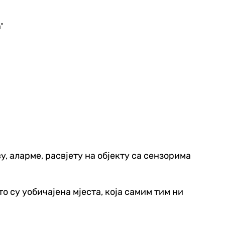
'
у, аларме, расвјету на објекту са сензорима
то су уобичајена мјеста, која самим тим ни