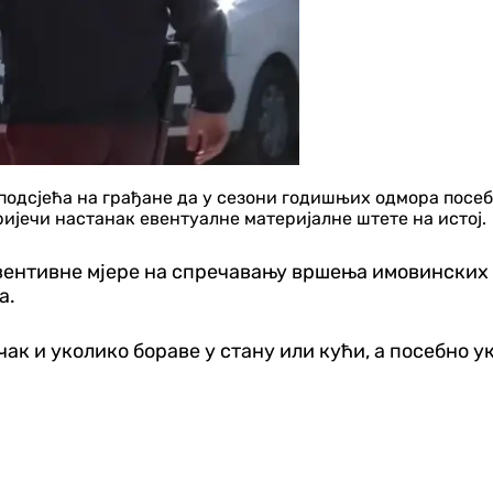
одсјећа на грађане да у сезони годишњих одмора посеб
пријечи настанак евентуалне материјалне штете на истој.
нтивне мјере на спречавању вршења имовинских к
а.
чак и уколико бораве у стану или кући, а посебно 