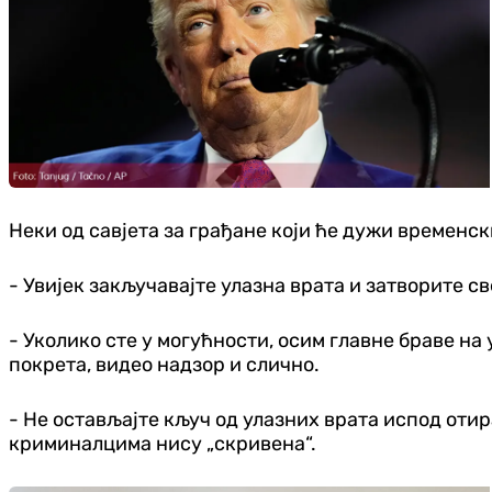
Неки од савјета за грађане који ће дужи временск
- Увијек закључавајте улазна врата и затворите с
- Уколико сте у могућности, осим главне браве на
покрета, видео надзор и слично.
- Не остављајте кључ од улазних врата испод отира
криминалцима нису „скривена“.