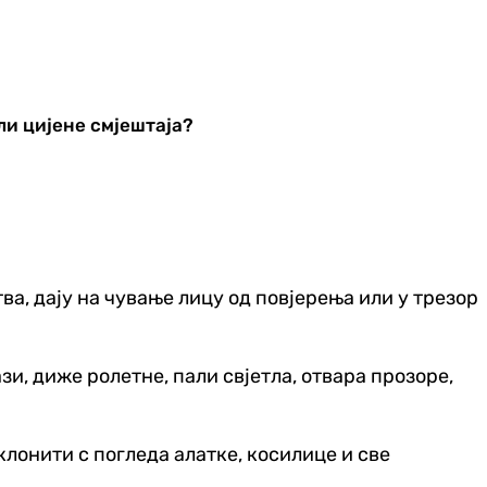
и цијене смјештаја?
тва, дају на чување лицу од повјерења или у трезор
зи, диже ролетне, пали свјетла, отвара прозоре,
склонити с погледа алатке, косилице и све