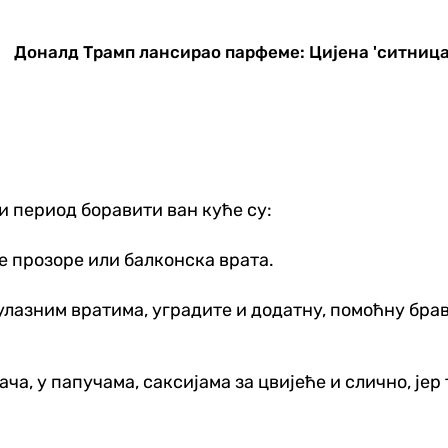
Доналд Трамп лансирао парфеме: Цијена 'ситница
и период боравити ван куће су:
ве прозоре или балконска врата.
 улазним вратима, уградите и додатну, помоћну брав
ча, у папучама, саксијама за цвијеће и слично, јер 