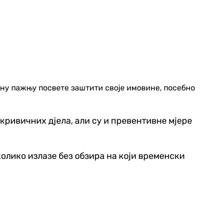
ну пажњу посвете заштити своје имовине, посебно
ривичних дјела, али су и превентивне мјере
уколико излазе без обзира на који временски