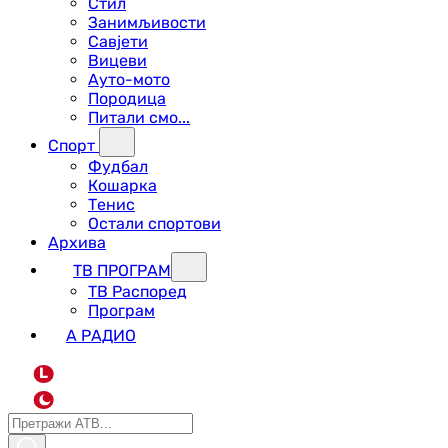
Стил
Занимљивости
Савјети
Вицеви
Ауто-мото
Породица
Питали смо...
Спорт
Фудбал
Кошарка
Тенис
Остали спортови
Архива
ТВ ПРОГРАМ
ТВ Распоред
Програм
А РАДИО
L