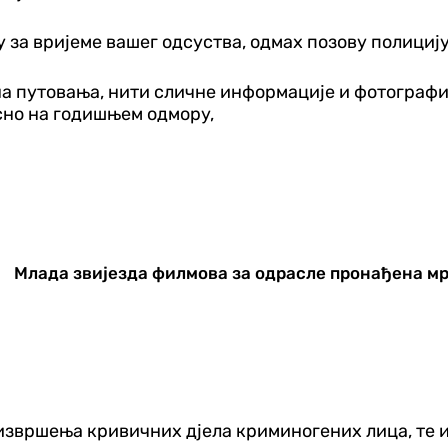
у за вријеме вашег одсуства, одмах позову полицију 
а путовања, нити сличне информације и фотографиј
сно на годишњем одмору,
Млада звијезда филмова за одрасле пронађена м
 извршења кривичних дјела криминогених лица, те 