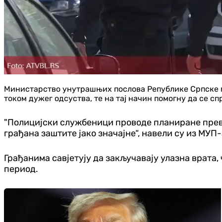
Министарство унутрашњих послова Републике Српске п
током дужег одсуства, те на тај начин помогну да се с
"Полицијски службеници проводе планиране преве
грађана заштите јако значајне“, навели су из МУП-
Грађанима савјетују да закључавају улазна врата, 
период.