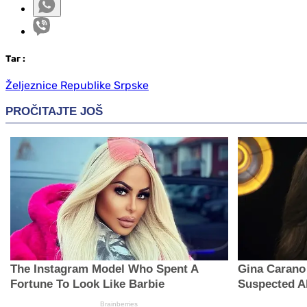
Таг
:
Željeznice Republike Srpske