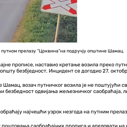
 путном прелазу “Црквина“на подручју општине Шамац.
ћајне прописе, наставио кретање возила преко пут
 општу безбједност. Инцидент се догодио 27. октобр
 Шамац, возач путничког возила је не поштујући св
 безбедност одвијања жељезничког саобраћаја, лич
аобраћају најчешћи узрок незгода на путним прела
зу поштовања саобраћајних прописа и апеловати н