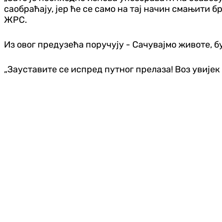
саобраћају, јер ће се само на тај начин смањити б
ЖРС.
Из овог предузећа поручују - Сачувајмо животе, 
„Зауставите се испред путног прелаза! Воз увијек