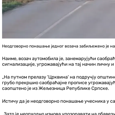
Неодговорно понашање једног возача забиљежено је на
Наиме, возач аутомобила је, занемарујући саобра
сигнализације, угрожавајући на тај начин личну и
„На путном прелазу 'Црквина' на подручју општине
грубо прекршио саобраћајне прописе угрожавајући
саопштено је из Жељезница Републике Српске.
Истичу да је неодговорно понашање учесника у с
„Зато је неопходно изнова упозоравати на обаве