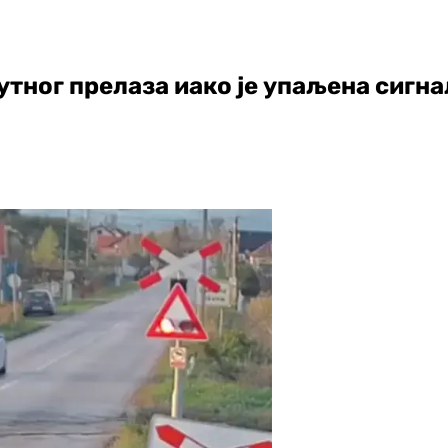
тног прелаза иако је упаљена сигна