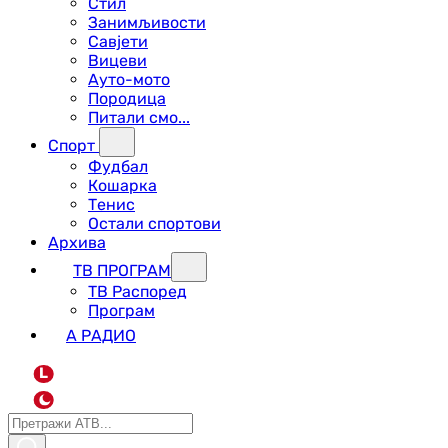
Стил
Занимљивости
Савјети
Вицеви
Ауто-мото
Породица
Питали смо...
Спорт
Фудбал
Кошарка
Тенис
Остали спортови
Архива
ТВ ПРОГРАМ
ТВ Распоред
Програм
А РАДИО
L