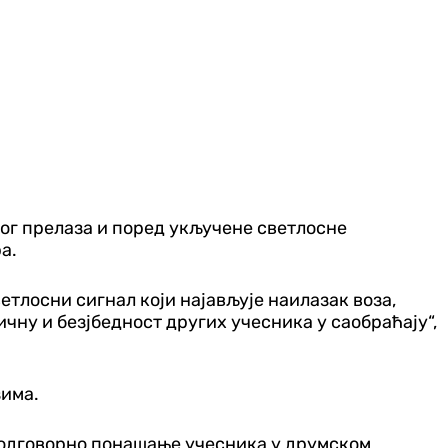
ног прелаза и поред укључене светлосне
а.
етлосни сигнал који најављује наилазак воза,
ну и безјбедност других учесника у саобраћају“,
зима.
а одговорно понашање учесника у друмском