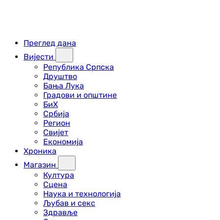
Преглед дана
Вијести
Република Српска
Друштво
Бања Лука
Градови и општине
БиХ
Србија
Регион
Свијет
Економија
Хроника
Магазин
Култура
Сцена
Наука и технологија
Љубав и секс
Здравље