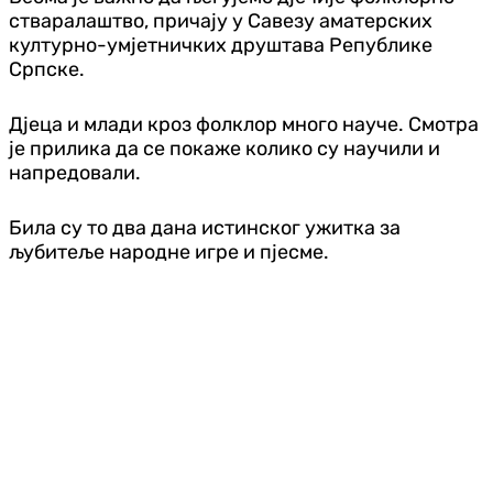
стваралаштво, причају у Савезу аматерских
културно-умјетничких друштава Републике
Српске.
Дјеца и млади кроз фолклор много науче. Смотра
је прилика да се покаже колико су научили и
напредовали.
Била су то два дана истинског ужитка за
љубитеље народне игре и пјесме.