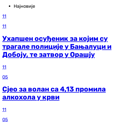
Најновије
11
11
Ухапшен осуђеник за којим су
трагале полиције у Бањалуци и
Добоју, те затвор у Орашју
11
05
Сјео за волан са 4,13 промила
алкохола у крви
11
05