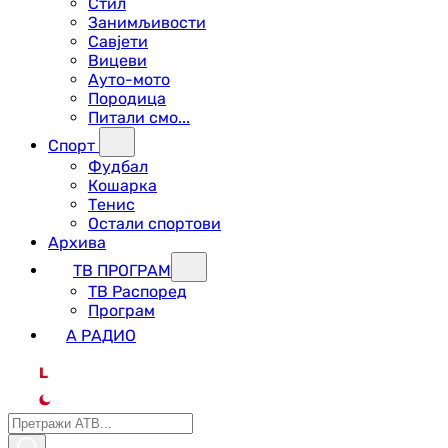
Стил
Занимљивости
Савјети
Вицеви
Ауто-мото
Породица
Питали смо...
Спорт
Фудбал
Кошарка
Тенис
Остали спортови
Архива
ТВ ПРОГРАМ
ТВ Распоред
Програм
А РАДИО
L