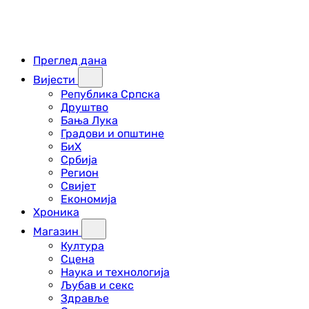
Преглед дана
Вијести
Република Српска
Друштво
Бања Лука
Градови и општине
БиХ
Србија
Регион
Свијет
Економија
Хроника
Магазин
Култура
Сцена
Наука и технологија
Љубав и секс
Здравље