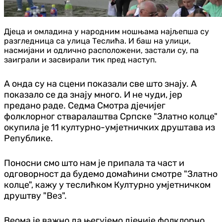
Дјеца и омладина у народним ношњама најљепша су
разгледница са улица Теслића. И баш на улици,
насмијани и одлично расположени, застали су, па
заиграли и засвирали тик пред наступ.
А онда су на сцени показали све што знају. А
показало се да знају много. И не чуди, јер
предано раде. Седма Смотра дјечијег
фолклорног стваралаштва Српске "Златно колце"
окупила је 11 културно-умјетничких друштава из
Републике.
Поносни смо што нам је припала та част и
одговорност да будемо домаћини смотре "Златно
колце", кажу у теслићком Културно умјетничком
друштву "Вез".
Веома је важно да његујемо дјечије фолклорно