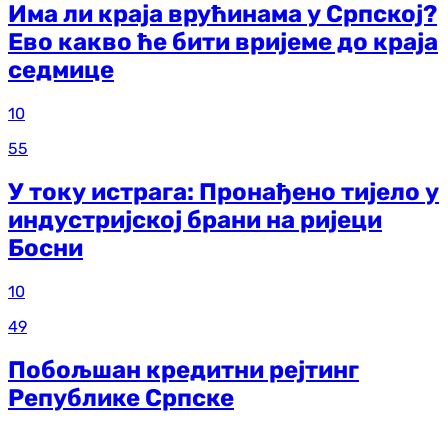
Има ли краја врућинама у Српској?
Ево какво ће бити вријеме до краја
седмице
10
55
У току истрага: Пронађено тијело у
индустријској брани на ријеци
Босни
10
49
Побољшан кредитни рејтинг
Републике Српске