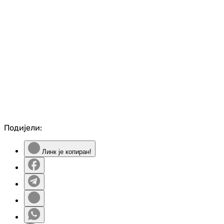
Подијели:
Линк је копиран!