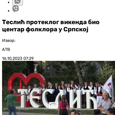
Теслић протеклог викенда био
центар фолклора у Српској
Извор:
АТВ
16.10.2023
07:29