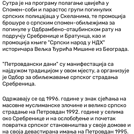
Сутра је на програму полагање цвијећа у
Спомен-соби и парастос групи погинулих
српских полицајаца у Скеланима, те промоција
брошуре о српским спомен-обиљежјима за
погинуле у Одбрамбено-отаџбинском рату на
подручју Сребренице и Братунца, као и
промоција књиге "Српски народ у НДХ"
историчара Вељка Ђурића Мишине из Београда.
"Петровдански дани" су манифестација са
најдужом традицијом у овом мјесту, а организује
је Одбор за обиљежавање српског страдања
Сребреница.
Одржавају се од 1996. године у знак сјећања на
масовне муслиманске злочине и велико српско
страдање на Петровдан 1992. године у селима
око Сребренице и на ослобођење и почетак
повратка српског становништва у своје домове и
на своја девастирана имања на Петровдан 1995.