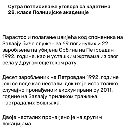
Сутра потписивање уговора са кадетима
28. класе Полицијске академије
Парастос и полагање цвијећа код споменика на
Залазју биће служен за 69 погинулих и 22
заробљена па убијена Србина на Петровдан
1992. године, као и усташким жртвама из овог
села у Другом свјетском рату.
Десет заробљених на Петровдан 1992. године
још се воде као нестали, док их је исто толико
случајно пронађено и ексхумирани су 2011.
године на Залазју приликом тражења
настрадалих Бошњака.
Двоје несталих пронађено је на другим
локацијама.