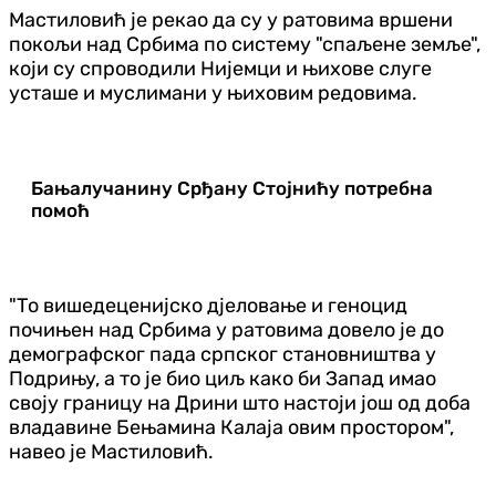
Мастиловић је рекао да су у ратовима вршени
покољи над Србима по систему "спаљене земље",
који су спроводили Нијемци и њихове слуге
усташе и муслимани у њиховим редовима.
Бањалучанину Срђану Стојнићу потребна
помоћ
"То вишедеценијско дјеловање и геноцид
почињен над Србима у ратовима довело је до
демографског пада српског становништва у
Подрињу, а то је био циљ како би Запад имао
своју границу на Дрини што настоји још од доба
владавине Бењамина Калаја овим простором",
навео је Мастиловић.