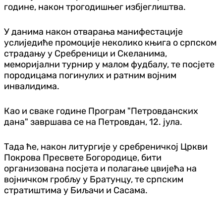
године, након трогодишњег избјеглиштва.
У данима након отварања манифестације
услиједиће промоције неколико књига о српском
страдању у Сребреници и Скеланима,
меморијални турнир у малом фудбалу, те посјете
породицама погинулих и ратним војним
инвалидима.
Као и сваке године Програм "Петровданских
дана" завршава се на Петровдан, 12. јула.
Тада ће, након литургије у сребреничкој Цркви
Покрова Пресвете Богородице, бити
организована посјета и полагање цвијећа на
војничком гробљу у Братунцу, те српским
стратиштима у Биљачи и Сасама.