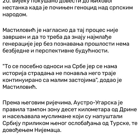
20. вијеку покушано довести до њиховог
нестанка када је почињен геноцид над српским
народом.
Мастиловић је нагласио да тај процес није
завршен и да то треба да знају најмлађе
генерације јер без познавања прошлости нема
безбједне и перспективне будућности.
"То се посебно односи на Србе јер се нама
историја страдања не понавља него траје
континуирано са малим застојима", додао је
Мастиловић.
Према његовим ријечима, Аустро-Угарска је
правила тампон зону десет километара од Дрине
и насељавала муслимане који су напуштали
Србију приликом њеног ослобађања од Турске, те
довођењем Нијемаца.