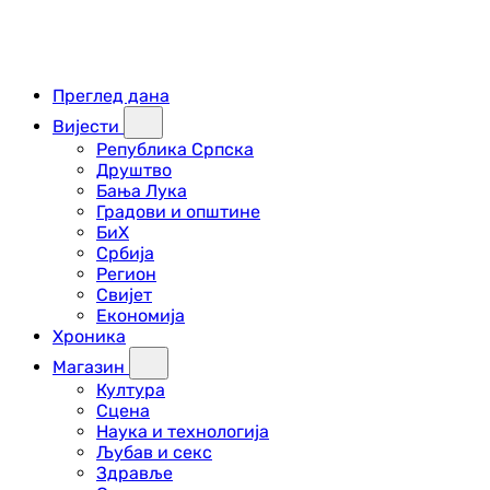
Преглед дана
Вијести
Република Српска
Друштво
Бања Лука
Градови и општине
БиХ
Србија
Регион
Свијет
Економија
Хроника
Магазин
Култура
Сцена
Наука и технологија
Љубав и секс
Здравље