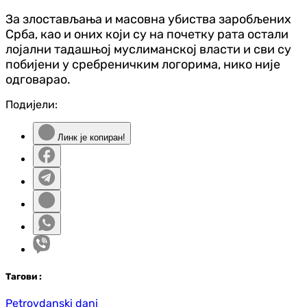
За злостављања и масовна убиства заробљених
Срба, као и оних који су на почетку рата остали
лојални тадашњој муслиманској власти и сви су
побијени у сребреничким логорима, нико није
одговарао.
Подијели:
Линк је копиран!
Таг
ови
:
Petrovdanski dani