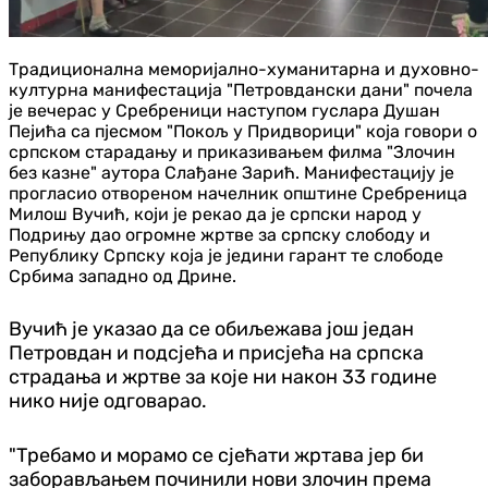
Традиционална меморијално-хуманитарна и духовно-
културна манифестација "Петровдански дани" почела
је вечерас у Сребреници наступом гуслара Душан
Пејића са пјесмом "Покољ у Придворици" која говори о
српском старадању и приказивањем филма "Злочин
без казне" аутора Слађане Зарић. Манифестацију је
прогласио отвореном начелник општине Сребреница
Милош Вучић, који је рекао да је српски народ у
Подрињу дао огромне жртве за српску слободу и
Републику Српску која је једини гарант те слободе
Србима западно од Дрине.
Вучић је указао да се обиљежава још један
Петровдан и подсјећа и присјећа на српска
страдања и жртве за које ни након 33 године
нико није одговарао.
"Требамо и морамо се сјећати жртава јер би
заборављањем починили нови злочин према