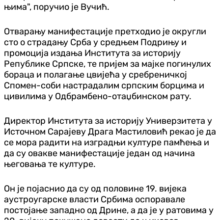
њима", поручио је Вучић.
Отварању манифестације претходио је округли
сто о страдању Срба у средњем Подрињу и
промоција издања Института за историју
Републике Српске, те пријем за мајке погинулих
бораца и полагање цвијећа у сребреничкој
Спомен-соби настрадалим српским борцима и
цивилима у Одбрамбено-отаџбинском рату.
Директор Института за историју Универзитета у
Источном Сарајеву Драга Мастиловић рекао је да
се мора радити на изградњи културе памћења и
да су овакве манифестације један од начина
његовања те културе.
Он је појаснио да су од половине 19. вијека
аустроугарске власти Србима оспоравале
постојање западно од Дрине, а да је у ратовима у