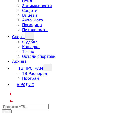
Стил
Занимљивости
Савјети
Вицеви
Ауто-мото
Породица
Питали смо...
Спорт
Фудбал
Кошарка
Тенис
Остали спортови
Архива
ТВ ПРОГРАМ
ТВ Распоред
Програм
А РАДИО
L