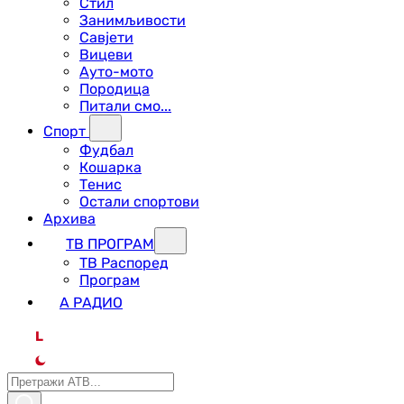
Стил
Занимљивости
Савјети
Вицеви
Ауто-мото
Породица
Питали смо...
Спорт
Фудбал
Кошарка
Тенис
Остали спортови
Архива
ТВ ПРОГРАМ
ТВ Распоред
Програм
А РАДИО
L