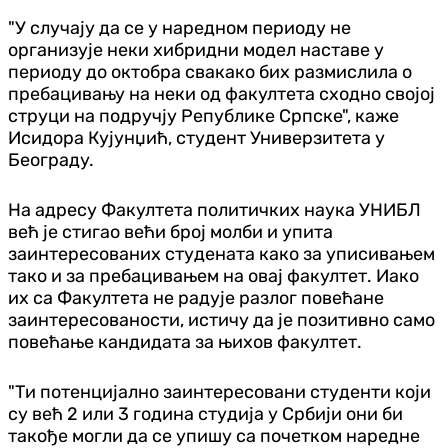
"У случају да се у наредном периоду не
организује неки хибридни модел наставе у
периоду до октобра свакако бих размислила о
пребацивању на неки од факултета сходно својој
струци на подручју Републике Српске", каже
Исидора Кујунџић, студент Универзитета у
Београду.
На адресу Факултета политичких наука УНИБЛ
већ је стигао већи број молби и упита
заинтересованих студената како за уписивањем
тако и за пребацивањем на овај факултет. Иако
их са Факултета не радује разлог повећане
заинтересованости, истичу да је позитивно само
повећање кандидата за њихов факултет.
"Ти потенцијално заинтересовани студенти који
су већ 2 или 3 година студија у Србији они би
такође могли да се упишу са почетком наредне