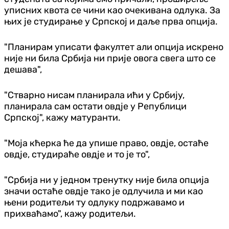
уписних квота се чини као очекивана одлука. За
њих је студирање у Српској и даље прва опција.
"Планирам уписати факултет али опција искрено
није ни била Србија ни прије овога свега што се
дешава",
"Стварно нисам планирала ићи у Србију,
планирала сам остати овдје у Републици
Српској", кажу матуранти.
"Моја кћерка ће да упише право, овдје, остаће
овдје, студираће овдје и то је то",
"Србија ни у једном тренутку није била опција
значи остаће овдје тако је одлучила и ми као
њени родитељи ту одлуку подржавамо и
прихваћамо", кажу родитељи.