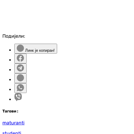
Подијели:
Линк је копиран!
Таг
ови
:
maturanti
studenti