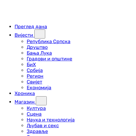
Преглед дана
Вијести
Република Српска
Друштво
Бања Лука
Градови и општине
БиХ
Србија
Регион
Свијет
Економија
Хроника
Магазин
Култура
Сцена
Наука и технологија
Љубав и секс
Здравље