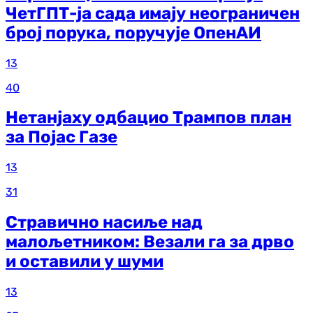
ЧетГПТ-ја сада имају неограничен
број порука, поручује ОпенАИ
13
40
Нетанјаху одбацио Трампов план
за Појас Газе
13
31
Стравично насиље над
малољетником: Везали га за дрво
и оставили у шуми
13