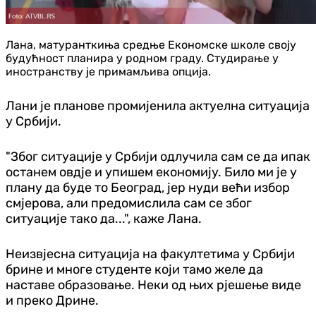
Лана, матуранткиња средње Економске школе своју
будућност планира у родном граду. Студирање у
иностранству је примамљива опција.
Лани је планове промијенила актуелна ситуација
у Србији.
"Због ситуације у Србији одлучила сам се да ипак
останем овдје и упишем економију. Било ми је у
плану да буде то Београд, јер нуди већи избор
смјерова, али предомислила сам се због
ситуације тако да...", каже Лана.
Неизвјесна ситуација на факултетима у Србији
брине и многе студенте који тамо желе да
наставе образовање. Неки од њих рјешење виде
и преко Дрине.