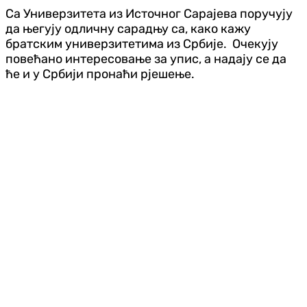
Са Универзитета из Источног Сарајева поручују
да његују одличну сарадњу са, како кажу
братским универзитетима из Србије. Очекују
повећано интересовање за упис, а надају се да
ће и у Србији пронаћи рјешење.