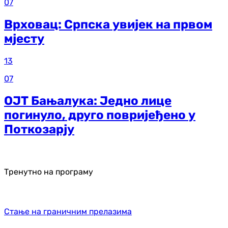
07
Врховац: Српска увијек на првом
мјесту
13
07
ОЈТ Бањалука: Једно лице
погинуло, друго повријеђено у
Поткозарју
Тренутно на програму
Стање на граничним прелазима