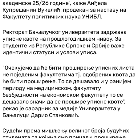
академске 25/26 године", каже Анђела
Купрешанин Вукелић, продекан за наставу на
Факултету политичких наука УНИБЛ.
Ректорат Бањалучког универзитета задржава
уписне квоте на прошлогодишњем нивоу. За
студенте из Републике Српске и Србије важе
идентични статуси и услови уписа.
"Очекујемо да ће бити проширење уписних листа
не поједеним факултетима тј. одобрених квота да
ће бити проширење. То се дешавало и у ранијем
периоду на медицинском, факултету
безбједности на економском факултету то се
дешавало значи да се прошире уписне квоте",
рекао је сарадник за медије Универзитета у
Бањалуци Дарио Станковић.
Судећи према мишљењу великог броја будућих
студената са којима смо причали, проширење