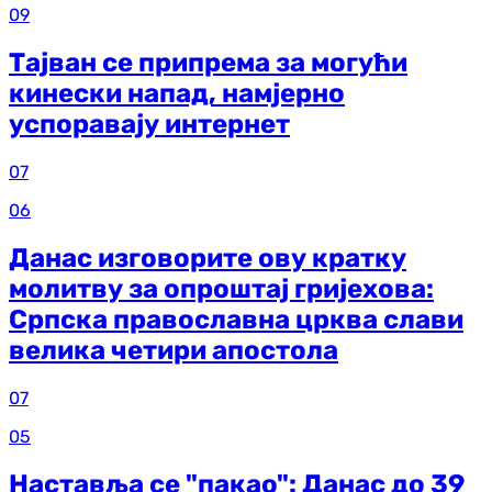
09
Тајван се припрема за могући
кинески напад, намјерно
успоравају интернет
07
06
Данас изговорите ову кратку
молитву за опроштај гријехова:
Српска православна црква слави
велика четири апостола
07
05
Наставља се "пакао": Данас до 39