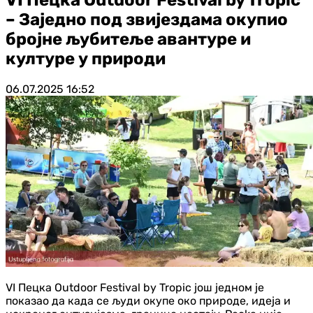
– Заједно под звијездама окупио
бројне љубитеље авантуре и
културе у природи
06.07.2025
16:52
VI Пецка Outdoor Festival by Tropic још једном је
показао да када се људи окупе око природе, идеја и