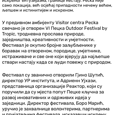
искреног ентузијазма, границе нестају. Pecka није
само локација, већ осјећај припадности нечему већем,
љепшем и истинитијем и искреном.
У предивном амбијенту Visitor centra Pecka
свечано је отворен VI Пецка Outdoor Festival by
Tropic, тродневна прослава природе,
заједништва, креативности и умјетности.
Фестивал је окупио бројне заљубљенике у
боравак на отвореном, породице, умјетнике,
истраживаче и све оне који вјерују да најљепше
ствари настају када се људи повежу с природом.
Фестивал су званично отворили Гјино Шутић,
директор УР института, и Адриенн Ујхази,
представница организације Реактор, који су
поручили да су мјеста попут Пецке кључна за
развој иновативних и одрживих идеја у
заједници. Директор фестивала, Боро Марић,
уручио је захвалнице волонтерима, партнерима
и пријатељима фестивала, исказавши искрену