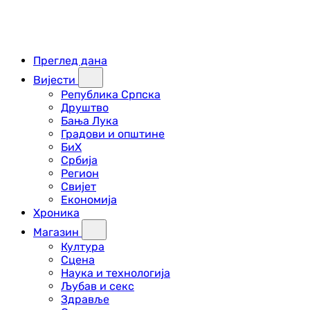
Преглед дана
Вијести
Република Српска
Друштво
Бања Лука
Градови и општине
БиХ
Србија
Регион
Свијет
Економија
Хроника
Магазин
Култура
Сцена
Наука и технологија
Љубав и секс
Здравље