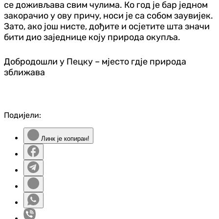
се доживљава свим чулима. Ко год је бар једном
закорачио у ову причу, носи је са собом заувијек.
Зато, ако још нисте, дођите и осјетите шта значи
бити дио заједнице коју природа окупља.
Добродошли у Пецку – мјесто гдје природа
зближава
Подијели:
Линк је копиран!