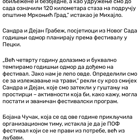
обиљежене и безбједне, а као удружење смо до
сада означили 120 километара стаза на подручју
општине Мркоњић Град,“ истакао је Михајло.
Сандра и Дејан Грабеж, посјетиоци из Новог Сада
годишњи одмор планирају према фестивалу у
Пецки.
„Већ четврту годину долазимо и буквално
темпирамо годишњи одмор да дођемо на
фестивал. Јако нам је лепо овде. Определили смо
се за излежавање на трави,“ рекли су кроз смијех
Сандра и Дејан, које смо затекли у гуштању на
простирци – активности која би, како кажу, могла
постати и званичан фестивалски програм.
Бојана Чучак, која се од ове године прикључила
организационом тиму, истакла је да је ПОФ
фестивал који се не прави из потребе, већ из
љубави.