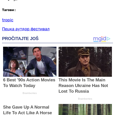
Таг
ови
:
tropic
Пецка аутдор фестивал