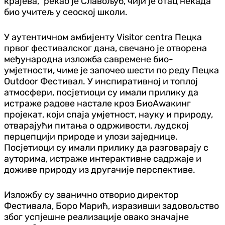
крајева,“ рекао је Славољуб, чији је отац некада
био учитељ у сеоској школи.
У аутентичном амбијенту Visitor centra Пецка
првог фестивалског дана, свечано је отворена
међународна изложба савремене био-
умјетности, чиме је започео шести по реду Пецка
Outdoor Фестивал. У инспиративној и топлој
атмосфери, посјетиоци су имали прилику да
истраже радове настале кроз БиоАwакинг
пројекат, који спаја умјетност, науку и природу,
отварајући питања о одрживости, људској
перцепцији природе и улози заједнице.
Посјетиоци су имали прилику да разговарају с
ауторима, истраже интерактивне садржаје и
доживе природу из другачије перспективе.
Изложбу су званично отворио директор
Фестивала, Боро Марић, изразивши задовољство
због успјешне реализације овако значајне