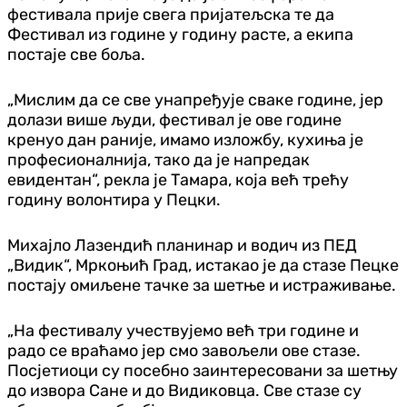
фестивала прије свега пријатељска те да
Фестивал из године у годину расте, а екипа
постаје све боља.
„Мислим да се све унапређује сваке године, јер
долази више људи, фестивал је ове године
кренуо дан раније, имамо изложбу, кухиња је
професионалнија, тако да је напредак
евидентан“, рекла је Тамара, која већ трећу
годину волонтира у Пецки.
Михајло Лазендић планинар и водич из ПЕД
„Видик“, Мркоњић Град, истакао је да стазе Пецке
постају омиљене тачке за шетње и истраживање.
„На фестивалу учествујемо већ три године и
радо се враћамо јер смо завољели ове стазе.
Посјетиоци су посебно заинтересовани за шетњу
до извора Сане и до Видиковца. Све стазе су