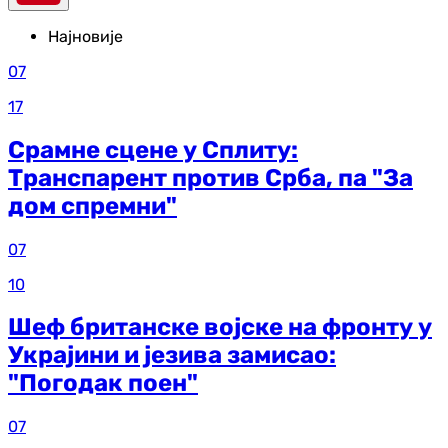
Најновије
07
17
Срамне сцене у Сплиту:
Транспарент против Срба, па "За
дом спремни"
07
10
Шеф британске војске на фронту у
Украјини и језива замисао:
"Погодак поен"
07