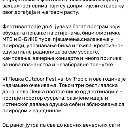
захвалност свима који су допринијели стварању
овог догађаја и његовом расту.
Фестивал траје до 6. јула уз богат програм који
обухвата пењање на стијенама, бициклистичке
МТБ и Е-БИКЕ туре, пјешачења,сналажење у
природи, упознавање биља и гљива, креативно-
едукативне радионице за све узрасте,
камповање, вечерње концерте и много прилика
за нова познанства и незаборавне тренутке.
VI Пецка Outdoor Festival by Tropic и ове године је
надмашио очекивања. Током три фестивалска
дана, село Пецка постаје више од дестинације –
постаје простор сусрета, размјене идеја и
истинског давања одушка себи и зближавања са
природом и заједницом.
Од раног јутра па све до касних вечерњих сати,