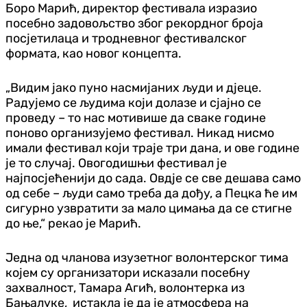
Боро Марић, директор фестивала изразио
посебно задовољство због рекордног броја
посјетилаца и тродневног фестивалског
формата, као новог концепта.
„Видим јако пуно насмијаних људи и дјеце.
Радујемо се људима који долазе и сјајно се
проведу – то нас мотивише да сваке године
поново организујемо фестивал. Никад нисмо
имали фестивал који траје три дана, и ове године
је то случај. Овогодишњи фестивал је
најпосјећенији до сада. Овдје се све дешава само
од себе – људи само треба да дођу, а Пецка ће им
сигурно узвратити за мало цимања да се стигне
до ње,“ рекао је Марић.
Једна од чланова изузетног волонтерског тима
којем су организатори исказали посебну
захвалност, Тамара Агић, волонтерка из
Бањалуке, истакла је да је атмосфера на