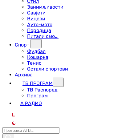
Стил
Занимљивости
Савјети
Вицеви
Ауто-мото
Породица
Питали смо...
Спорт
Фудбал
Кошарка
Тенис
Остали спортови
Архива
ТВ ПРОГРАМ
ТВ Распоред
Програм
А РАДИО
L