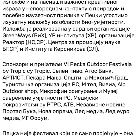
изложбе и нагласивши важност креативног
израза у непосредном контакту с природом и
посебно изузетност прилике у Пецки угостимо
изузетну изложбу из области био-умјетности.
Изложба је реализована у сардњи организације
GreenWays (БиХ), УР института (ХР), организације
Реактор (НС,СР), Центра за промоцију науке
БГ,СР) и Института Керсникова (СЛ).
Спонзори и пријатељи VI Pecka Outdoor Festivala
by Tropic су Tropic, Јелен пиво, Атос Банк,
АРТИСТ, Пекара Мања, Општина Мркоњић Град,
Туристичка организација РС, М тел, Вивиа, Alp
Outdoor shop, Микрофин осигурање и Музеј
савремене умјетности РС. Медијски
покровитељи су РТРС, АТВ, Независне новине,
Портал Бука, Нова опрема, Лед медиа, Лед еуро
медиа, МГ Форум.
Пецка није фестивал који се само посјећује – она