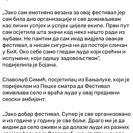
„Јако сам емотивно везана за овај фестивал јер
сам била дио организације и све доживљавам
као лични успјех и успјех цијеле екипе. Први пут
сам осјетила шта значи кад неко нешто ради из
љубави. Не памтим да сам икад видјела овакав
фестивал, а нисам сигурна ни да постоји сличан
у БиХ. Око себе само гледам људе који срећни и
испуњени, који одишу задовољством“,
подијелила је Бојана.
Славољуб Симић, посјетилац из Бањалуке, који је
поријеклом из Пецке сматра да Фестивал
оживљава село и враћа људе у овај предивни
сеоски амбијент.
„Јако добар фестивал. Супер је све организовано
и из године у годину је све боље. Драго ми је да
видим да село оживи и да долазе људи из разних