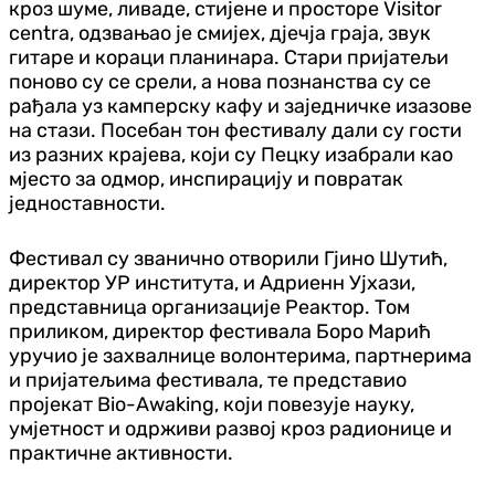
кроз шуме, ливаде, стијене и просторе Visitor
centra, одзвањао је смијех, дјечја граја, звук
гитаре и кораци планинара. Стари пријатељи
поново су се срели, а нова познанства су се
рађала уз камперску кафу и заједничке изазове
на стази. Посебан тон фестивалу дали су гости
из разних крајева, који су Пецку изабрали као
мјесто за одмор, инспирацију и повратак
једноставности.
Фестивал су званично отворили Гјино Шутић,
директор УР института, и Адриенн Ујхази,
представница организације Реактор. Том
приликом, директор фестивала Боро Марић
уручио је захвалнице волонтерима, партнерима
и пријатељима фестивала, те представио
пројекат Bio-Awaking, који повезује науку,
умјетност и одрживи развој кроз радионице и
практичне активности.