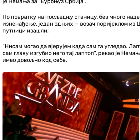
је Немања за "Еуроњуз Србија".
По повратку на посљедњу станицу, без много наде 
изненађење, један од њих — возач поријеклом из 
путници изашли.
"Нисам могао да вјерујем када сам га угледао. Ла
сам главу изгубио него тај лаптоп", рекао је Немањ
имао довољно код себе.