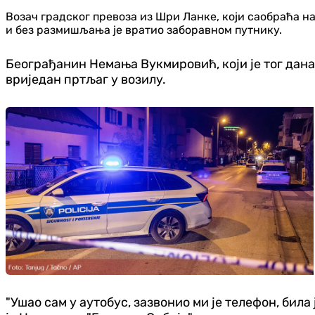
Возач градског превоза из Шри Ланке, који саобраћа на
и без размишљања је вратио заборавном путнику.
Београђанин Немања Вукмировић, који је тог дана 
вриједан пртљаг у возилу.
"Ушао сам у аутобус, зазвонио ми је телефон, била