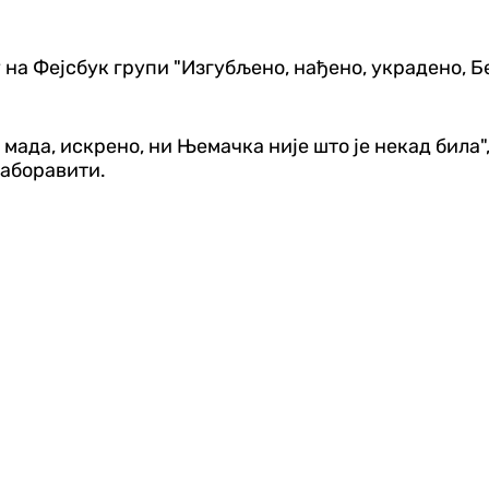
у на Фејсбук групи "Изгубљено, нађено, украдено, Б
 мада, искрено, ни Њемачка није што је некад била"
заборавити.