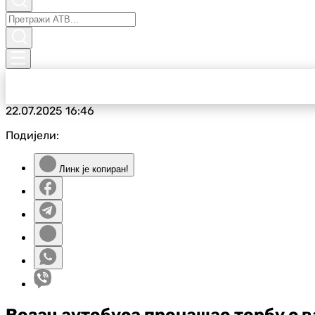
22.07.2025
16:46
Подијели:
Линк је копиран!
Возач аутобуса пронашао торбу с 