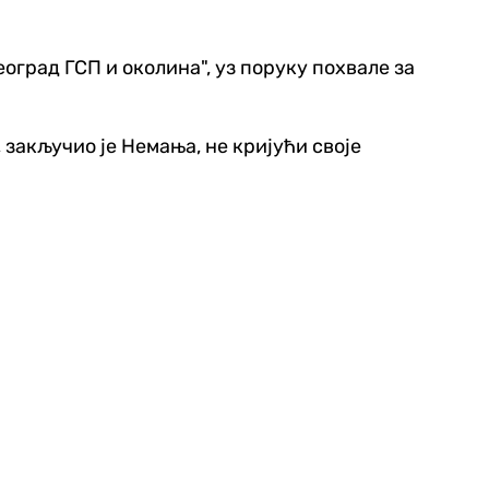
еоград ГСП и околина", уз поруку похвале за
, закључио је Немања, не кријући своје