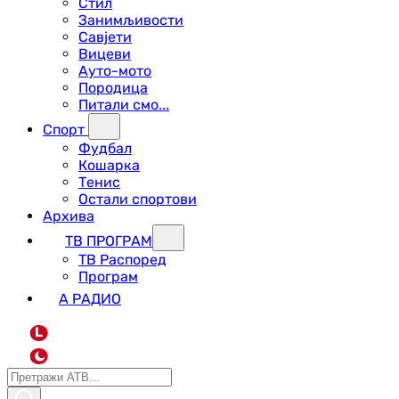
Стил
Занимљивости
Савјети
Вицеви
Ауто-мото
Породица
Питали смо...
Спорт
Фудбал
Кошарка
Тенис
Остали спортови
Архива
ТВ ПРОГРАМ
ТВ Распоред
Програм
А РАДИО
L