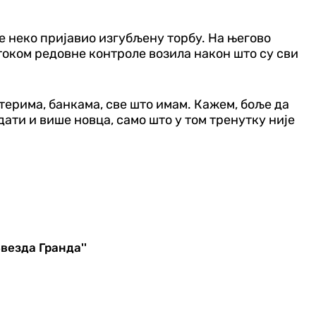
је неко пријавио изгубљену торбу. На његово
током редовне контроле возила након што су сви
утерима, банкама, све што имам. Кажем, боље да
 дати и више новца, само што у том тренутку није
везда Гранда''