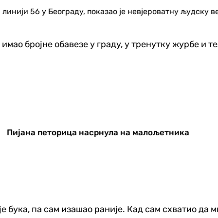
 линији 56 у Београду, показао је невјероватну људску 
имао бројне обавезе у граду, у тренутку журбе и т
Пијана петорица насрнула на малољетника
 је бука, па сам изашао раније. Кад сам схватио да 