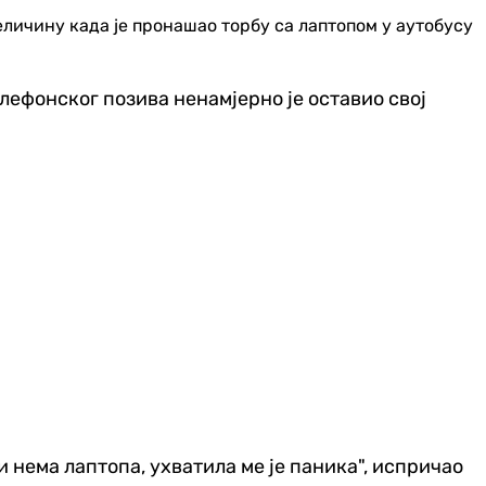
величину када је пронашао торбу са лаптопом у аутобусу
елефонског позива ненамјерно је оставио свој
ми нема лаптопа, ухватила ме је паника", испричао