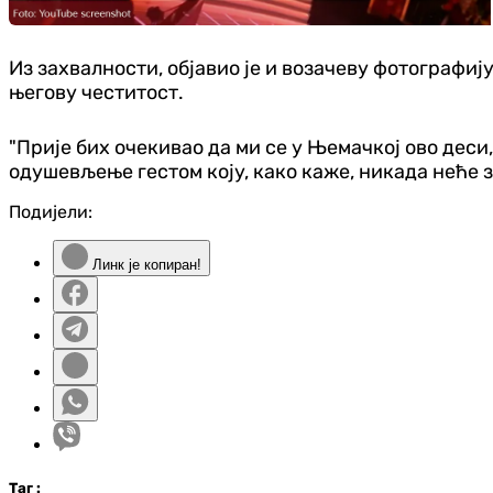
Из захвалности, објавио је и возачеву фотографиј
његову честитост.
"Прије бих очекивао да ми се у Њемачкој ово деси,
одушевљење гестом коју, како каже, никада неће 
Подијели:
Линк је копиран!
Таг
: