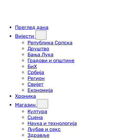
Преглед дана
Вијести
Република Српска
Друштво
Бања Лука
Градови и општине
БиХ
Србија
Регион
Свијет
Економија
Хроника
Магазин
Култура
Сцена
Наука и технологија
Љубав и секс
Здравље