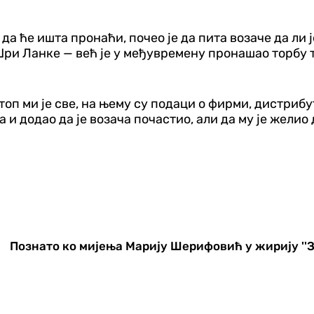
да ће ишта пронаћи, почео је да пита возаче да ли 
Шри Ланке — већ је у међувремену пронашао торбу 
птоп ми је све, на њему су подаци о фирми, дистриб
а и додао да је возача почастио, али да му је желио
Познато ко мијења Марију Шерифовић у жирију ''З