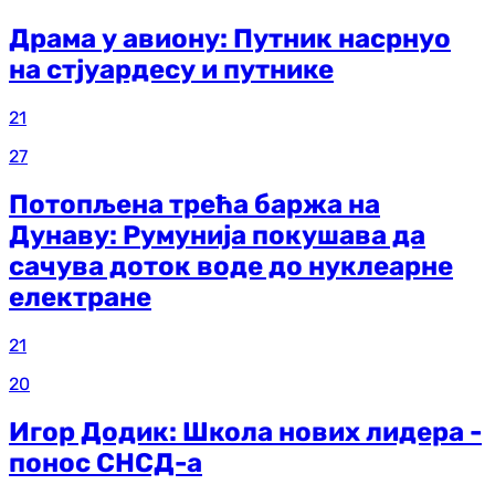
Драма у авиону: Путник насрнуо
на стјуардесу и путнике
21
27
Потопљена трећа баржа на
Дунаву: Румунија покушава да
сачува доток воде до нуклеарне
електране
21
20
Игор Додик: Школа нових лидера -
понос СНСД-а