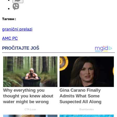
Таг
ови
:
granični prelazi
АМС РС