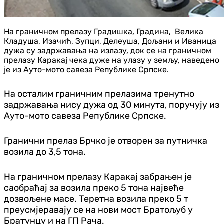
На граничном прелазу Градишка, Градина, Велика
Кладуша, Изачић, Зупци, Делеуша, Дољани и Иваница
дужа су задржавања на излазу, док се на граничном
прелазу Каракај чека дуже на улазу у земљу, наведено
је из Ауто-мото савеза Републике Српске.
На осталим граничним прелазима тренутно
задржавања нису дужа од 30 минута, поручују из
Ауто-мото савеза Републике Српске.
Гранични прелаз Брчко је отворен за путничка
возила до 3,5 тона.
На граничном прелазу Каракај забрањен је
саобраћај за возила преко 5 тона највеће
дозвољене масе. Теретна возила преко 5 т
преусмјеравају се на нови мост Братољуб у
Братунцу и на ГП Рача.