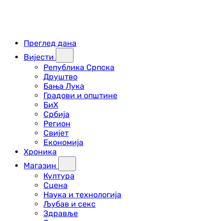
Преглед дана
Вијести
Република Српска
Друштво
Бања Лука
Градови и општине
БиХ
Србија
Регион
Свијет
Економија
Хроника
Магазин
Култура
Сцена
Наука и технологија
Љубав и секс
Здравље