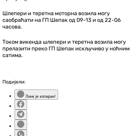
Шлепери и теретна моторна возила могу
саобраћати на ГП Шепак од 09-13 и од 22-06
часова.
Током викенда шлепери и теретна возила могу
прелазити преко ГП Шепак искључиво у ноћним
сатима.
Подијели:
Линк је копиран!