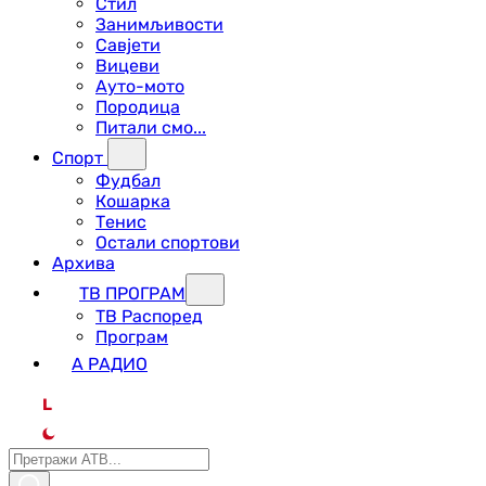
Стил
Занимљивости
Савјети
Вицеви
Ауто-мото
Породица
Питали смо...
Спорт
Фудбал
Кошарка
Тенис
Остали спортови
Архива
ТВ ПРОГРАМ
ТВ Распоред
Програм
А РАДИО
L