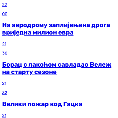
22
00
На аеродрому заплијењена дрога
вриједна милион евра
21
38
Борац с лакоћом савладао Вележ
на старту сезоне
21
32
Велики пожар код Гацка
21