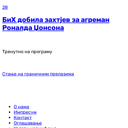
28
БиХ добила захтјев за агреман
Роналда Џонсона
Тренутно на програму
Стање на граничним прелазима
О нама
Импресум
Контакт
Оглашавање