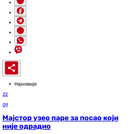
Најновије
22
09
Мајстор узео паре за посао који
није одрадио