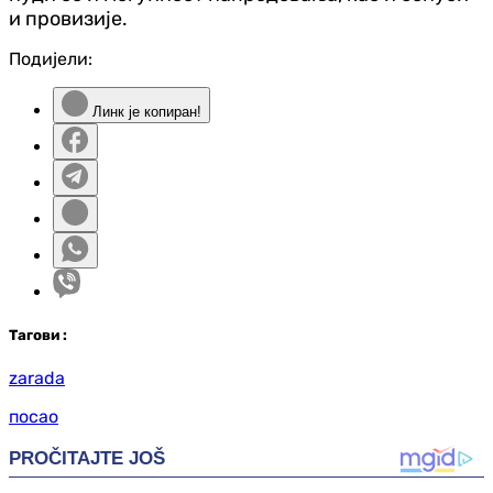
и провизије.
Подијели:
Линк је копиран!
Таг
ови
:
zarada
посао