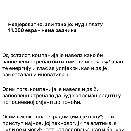
Невјероватно, али тако је: Нуди плату
11.000 евра - нема радника
Од осталог, компанија је навела како би
запосленик требао бити тимски играч, љубазан
те енергију и глас за успјехом, као и да је
самосталан и иновативан.
Осим тога, компанија је навела и да би
запосленик требало да буде спреман радити у
поподневној смјени до поноћи.
Осим високе плате, радницима је понуђен и
приступ најновијој технологији те алатима, а
нуди се и могућност напредовања, као и бонуси