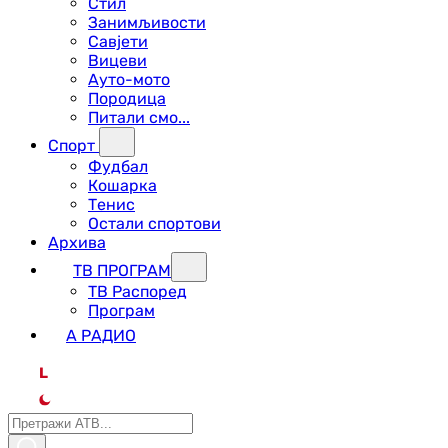
Стил
Занимљивости
Савјети
Вицеви
Ауто-мото
Породица
Питали смо...
Спорт
Фудбал
Кошарка
Тенис
Остали спортови
Архива
ТВ ПРОГРАМ
ТВ Распоред
Програм
А РАДИО
L