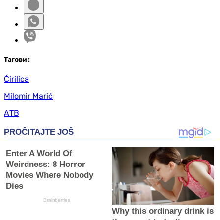
Таг
ови
:
Ćirilica
Milomir Marić
АТВ