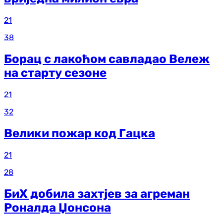
21
38
Борац с лакоћом савладао Вележ
на старту сезоне
21
32
Велики пожар код Гацка
21
28
БиХ добила захтјев за агреман
Роналда Џонсона