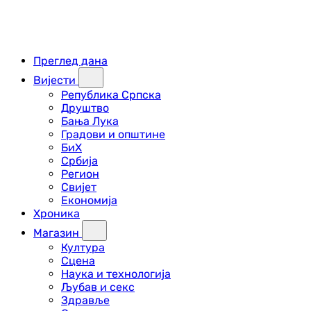
Преглед дана
Вијести
Република Српска
Друштво
Бања Лука
Градови и општине
БиХ
Србија
Регион
Свијет
Економија
Хроника
Магазин
Култура
Сцена
Наука и технологија
Љубав и секс
Здравље