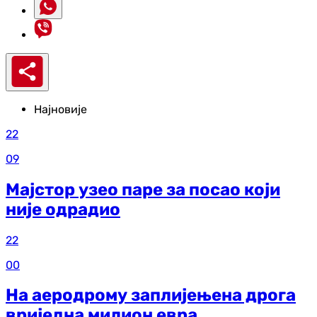
Најновије
22
09
Мајстор узео паре за посао који
није одрадио
22
00
На аеродрому заплијењена дрога
вриједна милион евра