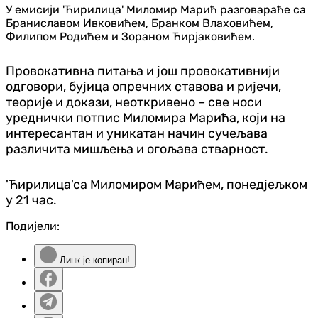
У емисији 'Ћирилица' Миломир Марић разговараће са
Браниславом Ивковићем, Бранком Влаховићем,
Филипом Родићем и Зораном Ћирјаковићем.
Провокативна питања и још провокативнији
одговори, бујица опречних ставова и ријечи,
теорије и докази, неоткривено – све носи
уреднички потпис Миломира Марића, који на
интересантан и уникатан начин сучељава
различита мишљења и огољава стварност.
'Ћирилица'са Миломиром Марићем, понедјељком
у 21 час.
Подијели:
Линк је копиран!