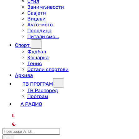
Стил
Занимљивости
Савјети
Вицеви
Ауто-мото
Породица
Питали смо...
Спорт
Фудбал
Кошарка
Тенис
Остали спортови
Архива
ТВ ПРОГРАМ
ТВ Распоред
Програм
А РАДИО
L