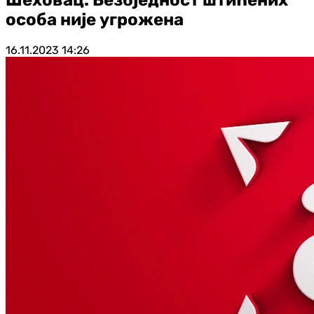
особа није угрожена
16.11.2023
14:26