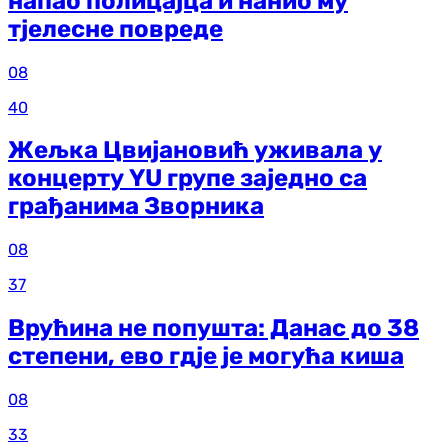
напао полицајца и нанио му
тјелесне повреде
08
40
Жељка Цвијановић уживала у
концерту YU групе заједно са
грађанима Зворника
08
37
Врућина не попушта: Данас до 38
степени, ево гдје је могућа киша
08
33