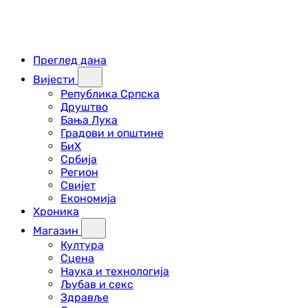
Преглед дана
Вијести
Република Српска
Друштво
Бања Лука
Градови и општине
БиХ
Србија
Регион
Свијет
Економија
Хроника
Магазин
Култура
Сцена
Наука и технологија
Љубав и секс
Здравље