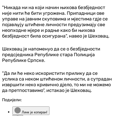
"Никада ни на који начин њихова безбједност
није нити ће бити угрожена. Припадници ове
управе на јавним скуповима и мјестима гдје се
појављују штићене личности предузимају све
неопходне мјере и радње како би њихова
безбједност била осигурана“, навео је Шеховац.
Шеховац је напоменуо да се о безбједности
предсједника Републике стара Полиција
Републике Српске.
"Да ли ће неко искористити прилику да се
услика са неком штићеном личности, а сутрадан
извршити неко кривично дјело, то ми не можемо
да претпоставимо“, истакао је Шеховац.
Подијели:
Линк је копиран!