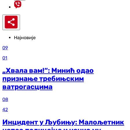
Најновије
09
01
„Хвала вам!“: Минић одао
признање требињским
ватрогасцима
08
42
Инцидент у Љубињу: Малољетник