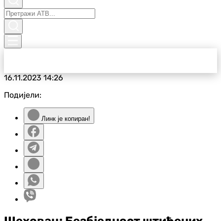
16.11.2023
14:26
Подијели:
Линк је копиран!
Шеховац: Безбједност штићених