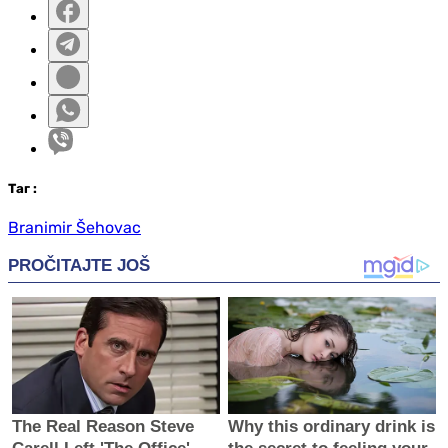
Таг
:
Branimir Šehovac