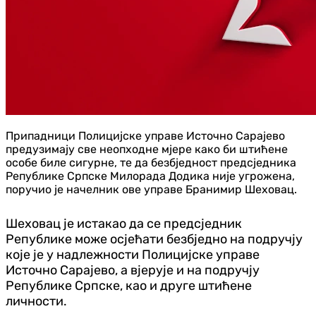
Припадници Полицијске управе Источно Сарајево
предузимају све неопходне мјере како би штићене
особе биле сигурне, те да безбједност предсједника
Републике Српске Милорада Додика није угрожена,
поручио је начелник ове управе Бранимир Шеховац.
Шеховац је истакао да се предсједник
Републике може осјећати безбједно на подручју
које је у надлежности Полицијске управе
Источно Сарајево, а вјерује и на подручју
Републике Српске, као и друге штићене
личности.