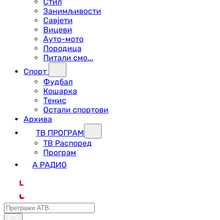
Стил
Занимљивости
Савјети
Вицеви
Ауто-мото
Породица
Питали смо...
Спорт
Фудбал
Кошарка
Тенис
Остали спортови
Архива
ТВ ПРОГРАМ
ТВ Распоред
Програм
А РАДИО
L