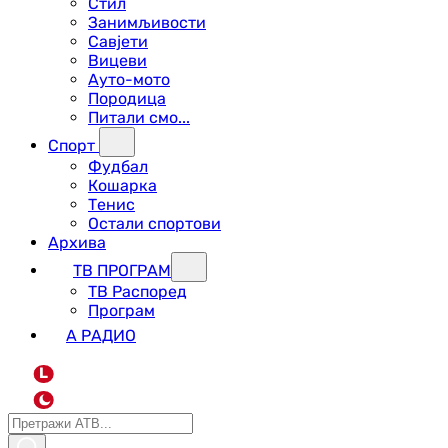
Стил
Занимљивости
Савјети
Вицеви
Ауто-мото
Породица
Питали смо...
Спорт
Фудбал
Кошарка
Тенис
Остали спортови
Архива
ТВ ПРОГРАМ
ТВ Распоред
Програм
А РАДИО
L