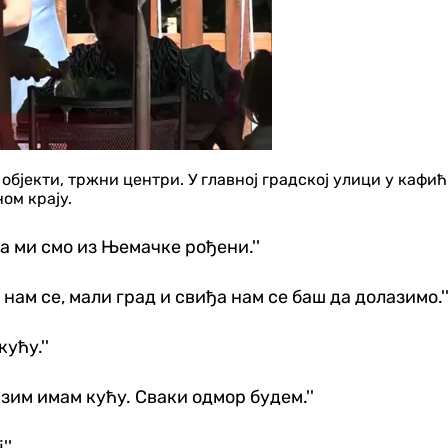
 објекти, тржни центри. У главној градској улици у кафи
ом крају.
 а ми смо из Њемачке рођени.''
 нам се, мали град и свиђа нам се баш да долазимо.'
ућу.''
азим имам кућу. Сваки одмор будем.''
''