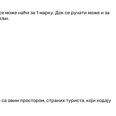
се може наћи за 1 марку. Док се ручати може и за
тељи.
е са овим простором, страних туриста, који ходају