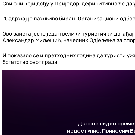
Сви они који дођу у Приједор, дефинитивно ће да 
''Садржај је пажљиво биран. Организациони одбор 
Ово заиста јесте један велики туристички догађај 
Александар Миљешић, начелник Одјељења за спорт
И показало се и претходних година да туристи ужи
богатство овог града.