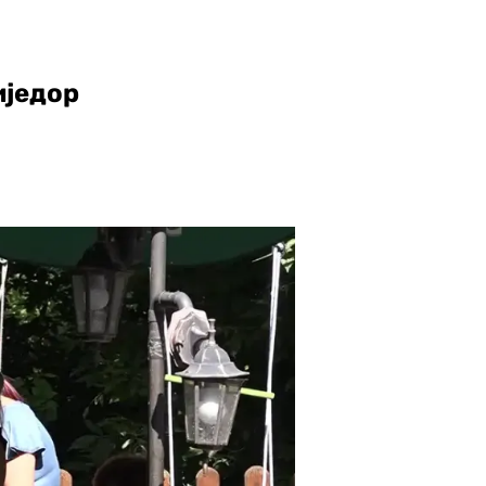
иједор