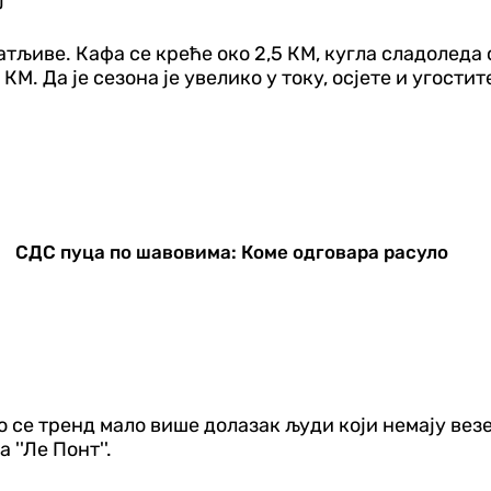
тљиве. Кафа се креће око 2,5 КМ, кугла сладоледа 
КМ. Да је сезона је увелико у току, осјете и угости
СДС пуца по шавовима: Коме одговара расуло
ио се тренд мало више долазак људи који немају вез
 ''Ле Понт''.