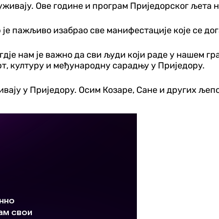
уживају. Ове године и програм Приједорског љета н
је пажљиво изабрао све манифестације које се дога
гдје нам је важно да сви људи који раде у нашем гра
, културу и међународну сарадњу у Приједору.
вају у Приједору. Осим Козаре, Сане и других љепо