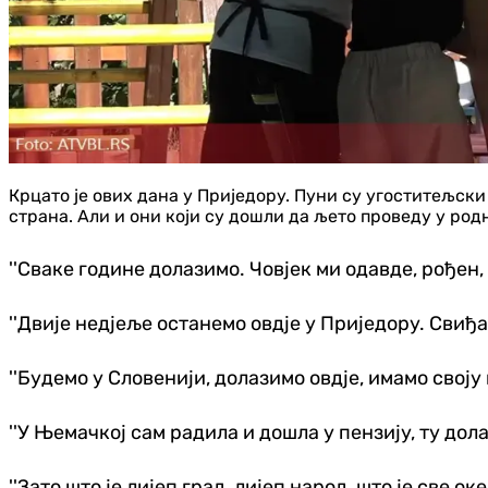
Крцато је ових дана у Приједору. Пуни су угоститељски
страна. Али и они који су дошли да љето проведу у родн
''Сваке године долазимо. Човјек ми одавде, рођен,
''Двије недјеље останемо овдје у Приједору. Свиђа
''Будемо у Словенији, долазимо овдје, имамо своју к
''У Њемачкој сам радила и дошла у пензију, ту дол
''Зато што је лијеп град, лијеп народ, што је све океј