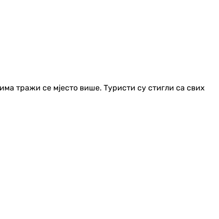
ћима тражи се мјесто више. Туристи су стигли са свих
'