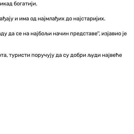
икад богатији.
ђају и има од најмлађих до најстаријих.
ду да се на најбољи начин представе'', изјавио је
та, туристи поручују да су добри људи највеће