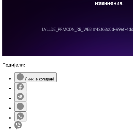
Подијели:
Линк је копиран!