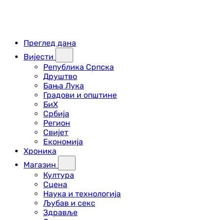
Преглед дана
Вијести
Република Српска
Друштво
Бања Лука
Градови и општине
БиХ
Србија
Регион
Свијет
Економија
Хроника
Магазин
Култура
Сцена
Наука и технологија
Љубав и секс
Здравље