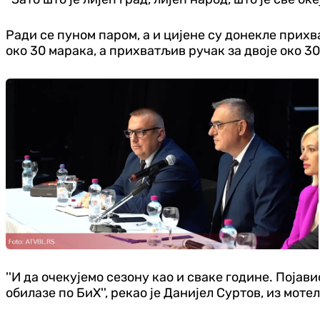
Ради се пуном паром, а и цијене су донекле прихва
око 30 марака, а прихватљив ручак за двоје око 30 
''И да очекујемо сезону као и сваке године. Појав
обилазе по БиХ'', рекао је Данијел Суртов, из мотела